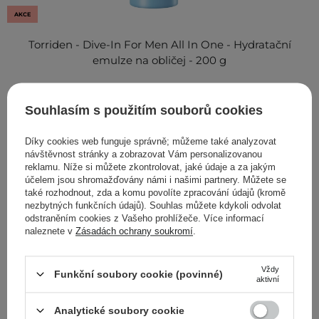
AKCE
Torriden - Dive-In For Men All In One - Hydratační
emulze na obličej - 200 g
359,00 Kč
479,00 Kč
Souhlasím s použitím souborů cookies
Díky cookies web funguje správně; můžeme také analyzovat
návštěvnost stránky a zobrazovat Vám personalizovanou
reklamu. Níže si můžete zkontrolovat, jaké údaje a za jakým
Oblíbené kategorie kosmetiky
účelem jsou shromažďovány námi i našimi partnery. Můžete se
také rozhodnout, zda a komu povolíte zpracování údajů (kromě
Hnědé řasenky
Krémové tvářenky
nezbytných funkčních údajů). Souhlas můžete kdykoli odvolat
odstraněním cookies z Vašeho prohlížeče. Více informací
Lesky na zvětšení rtů
Krémy s SPF
naleznete v
Zásadách ochrany soukromí
.
Čistící gely na akné
Kolagenové masky
Sprchové gely
Masážní kartáče na tělo
Vždy
Funkční soubory cookie (povinné)
aktivní
Tělové spreje
Šampony bez SLS a SLES
Peeling na vlasy a pokožku hlavy
Tonika pro vlasy se sklonem k vypadávání
Analytické soubory cookie