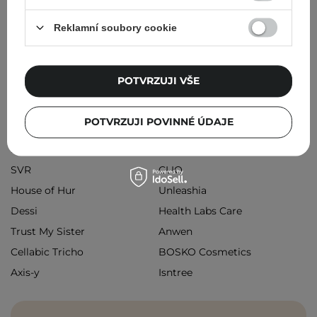
Korejská kosmetika
Retinol / retinal / retinoidy
Reklamní soubory cookie
Kosmetika na černé tečky
Populární značky
POTVRZUJI VŠE
Ido Lab
d'Alba
POTVRZUJI POVINNÉ ÚDAJE
Beauty Of Joseon
The Ordinary
SKIN1004
ANUA
SVR
CLIO
House of Hur
Unleashia
Dessi
Health Labs Care
Trust My Sister
Anwen
Cellabic Tricho
BOSKO Cosmetics
Axis-y
Isntree