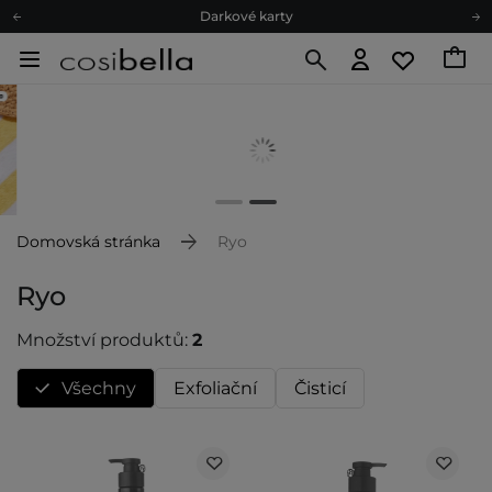
Darkové karty
Ekologické balení
Doporučovací Program
Odeslání do 24 hod.
Darkové karty
Ekologické balení
Domovská stránka
Ryo
Ryo
Množství produktů:
2
Všechny
Exfoliační
Čisticí