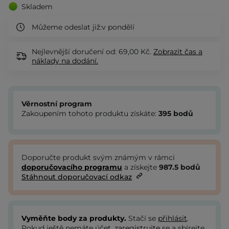
Skladem
Můžeme odeslat již:
v pondělí
Nejlevnější doručení od: 69,00 Kč.
Zobrazit
čas a
náklady na dodání.
Věrnostní program
Zakoupením tohoto produktu získáte:
395
bodů
Doporučte produkt svým známým v rámci
doporučovacího programu
a získejte
987.5
bodů
Stáhnout doporučovací odkaz
Vyměňte body za produkty.
Stačí se
přihlásit
.
Pokud ještě nemáte účet,
zaregistrujte
se a sbírejte