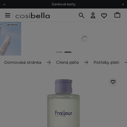
Darkové karty
Ekologické balení
Doporučovací Program
Odeslání do 24 hod.
Darkové karty
Ekologické balení
Domovská stránka
Cílená péče
Potřeby pleti