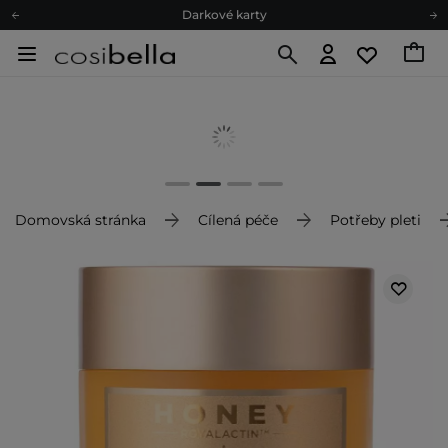
Darkové karty
Ekologické balení
Doporučovací Program
Odeslání do 24 hod.
Darkové karty
Ekologické balení
Domovská stránka
Cílená péče
Potřeby pleti