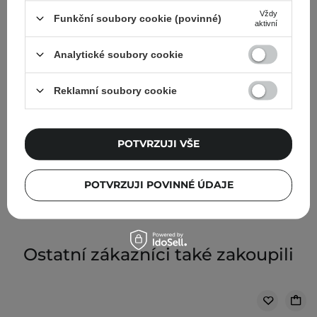
Vždy
Funkční soubory cookie (povinné)
aktivní
Analytické soubory cookie
Reklamní soubory cookie
AKCE
Sungboon Editor - Deep Collagen Retinol Power
Boosting Capsule Cream - Krém v kapslích s kolagenem
POTVRZUJI VŠE
a retinolem - 50 ml
437,00 Kč
583,00 Kč
POTVRZUJI POVINNÉ ÚDAJE
Ostatní zákazníci také zakoupili