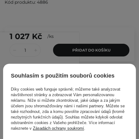
Kód produktu: 4886
1 027 Kč
/
ks
PŘIDAT DO KOŠÍKU
Ostatní zákazníci si prohlédli
Souhlasím s použitím souborů cookies
Díky cookies web funguje správně; můžeme také analyzovat
návštěvnost stránky a zobrazovat Vám personalizovanou
reklamu. Níže si můžete zkontrolovat, jaké údaje a za jakým
účelem jsou shromažďovány námi i našimi partnery. Můžete se
také rozhodnout, zda a komu povolíte zpracování údajů (kromě
nezbytných funkčních údajů). Souhlas můžete kdykoli odvolat
odstraněním cookies z Vašeho prohlížeče. Více informací
naleznete v
Zásadách ochrany soukromí
.