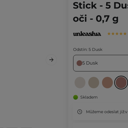
Stick - 5 D
oči - 0,7 g
Odstín:
5 Dusk
5 Dusk
Skladem
Můžeme odeslat již:
v