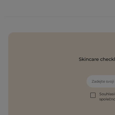
Skincare checkl
Zadejte svoj
Souhlasí
společnos