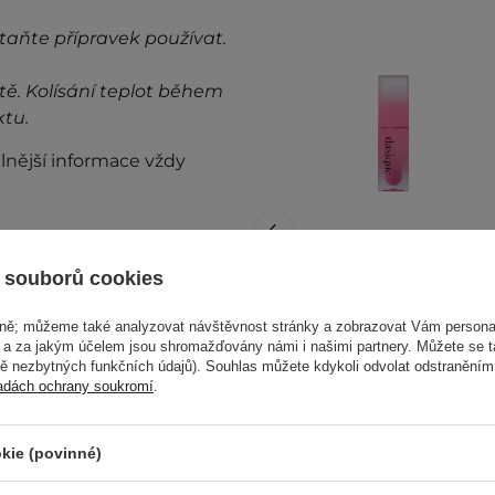
taňte přípravek používat.
tě. Kolísání teplot během
ktu.
lnější informace vždy
 souborů cookies
Dasique - Juicy
vně; můžeme také analyzovat návštěvnost stránky a zobrazovat Vám personal
Dewy Tint - Lesklý
e a za jakým účelem jsou shromažďovány námi i našimi partnery. Můžete se 
Tint na rty - #04
mě nezbytných funkčních údajů). Souhlas můžete kdykoli odvolat odstraněním
adách ochrany soukromí
.
Plum Dew - 3,5 g
kie (povinné)