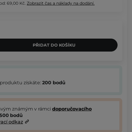
od: 69,00 Kč.
Zobrazit
čas a náklady na dodání.
PŘIDAT DO KOŠÍKU
produktu získáte:
200
bodů
 svým známým v rámci
doporučovacího
500
bodů
ací odkaz