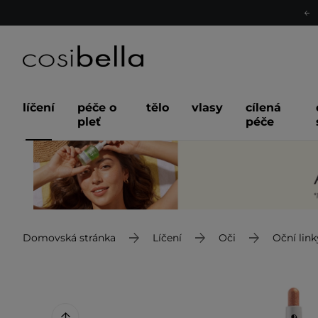
líčení
péče o
tělo
vlasy
cílená
pleť
péče
Domovská stránka
Líčení
Oči
Oční link