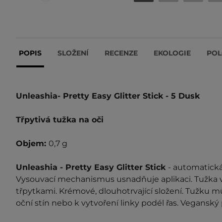
POPIS
SLOŽENÍ
RECENZE
EKOLOGIE
POL
Unleashia- Pretty Easy Glitter Stick -
5 Dusk
Třpytivá tužka na oči
Objem:
0,7 g
Unleashia - Pretty Easy Glitter Stick
- automatická
Vysouvací mechanismus usnadňuje aplikaci. Tužka v
třpytkami. Krémové, dlouhotrvající složení. Tužku mů
oční stín nebo k vytvoření linky podél řas. Veganský