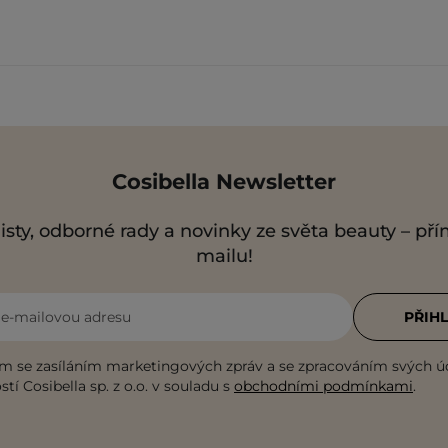
Cosibella Newsletter
isty, odborné rady a novinky ze světa beauty – př
mailu!
i e-mailovou adresu
PŘIHL
m se zasíláním marketingových zpráv a se zpracováním svých ú
tí Cosibella sp. z o.o. v souladu s
obchodními podmínkami
.