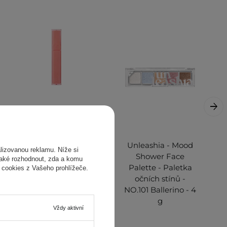
Rom&nd - Dewyful
Unleashia - Mood
izovanou reklamu. Níže si
Water Tint - 01 In
Shower Face
také rozhodnout, zda a komu
Coral - Vodnatý tint
Palette - Paletka
 cookies z Vašeho prohlížeče.
na rty - 5 g
očních stínů -
NO.101 Ballerino - 4
g
Vždy aktivní