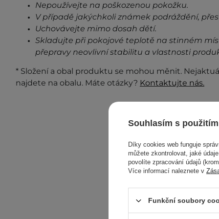
Nepoužívejte na poškozenou pokožku.
V případě jakýchkoli známek podráždění, přes
Uchovávejte mimo dosah dětí.
Skladujte při pokojové teplotě na stinném mís
přepravy neovlivní stabilitu a vlastnosti produ
* Složení a obal produktu se mohou měnit. Nejaktuá
najdete na obalu. Máte otázky?
Kontaktujte nás.
Souhlasím s použitím
Díky cookies web funguje sprá
můžete zkontrolovat, jaké údaj
povolíte zpracování údajů (kro
Více informací naleznete v
Zás
Funkční soubory coo