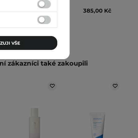
319,00 Kč
385,00 Kč
ZUJI VŠE
ní zákazníci také zakoupili