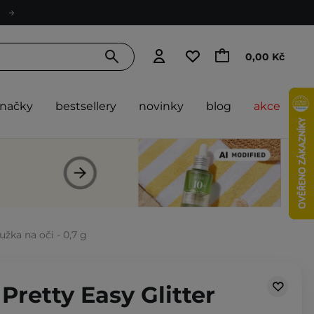
0,00 Kč
značky
bestsellery
novinky
blog
akce
užka na oči - 0,7 g
 Pretty Easy Glitter