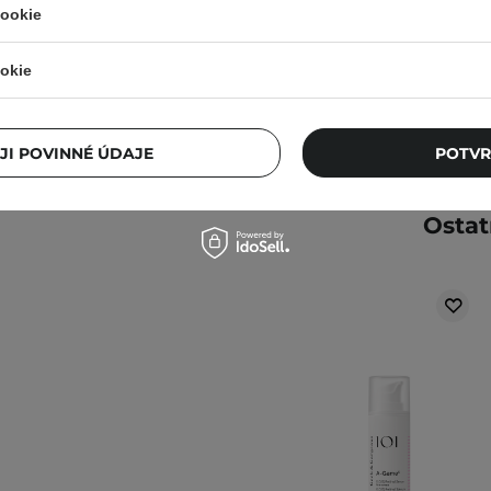
cookie
315,00 Kč
okie
JI POVINNÉ ÚDAJE
POTVR
Ostat