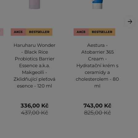
Y
AKCE
BESTSELLER
AKCE
BESTSELLER
Haruharu Wonder
Aestura -
- Black Rice
Atobarrier 365
Probiotics Barrier
Cream -
Essence a.k.a.
Hydratační krém s
Makgeolli -
ceramidy a
Zklidňující pleťová
cholesterolem - 80
esence - 120 ml
ml
336,00 Kč
743,00 Kč
437,00 Kč
825,00 Kč