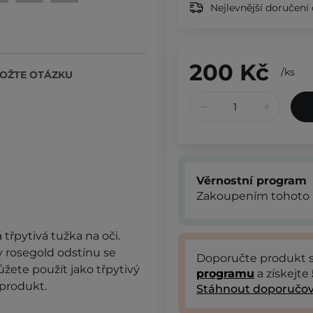
Nejlevnější doručení 
200 Kč
/
ks
OŽTE OTÁZKU
Věrnostní program
Zakoupením tohoto 
 třpytivá tužka na oči.
 rosegold odstínu se
Doporučte produkt
žete použít jako třpytivý
programu
a získejte
 produkt.
Stáhnout doporučov