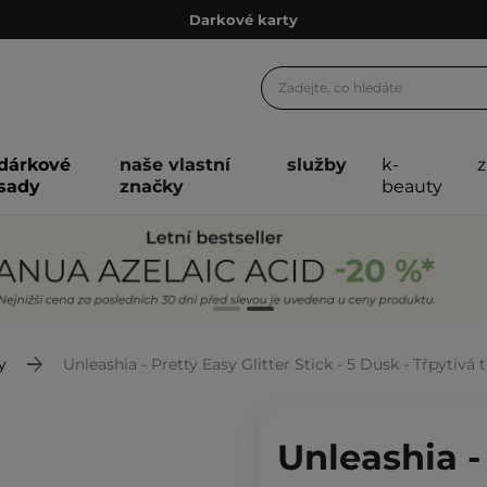
Ekologické balení
Doporučovací Program
Odeslání do 24 hod.
Darkové karty
dárkové
naše vlastní
služby
k-
Ekologické balení
sady
značky
beauty
y
Unleashia - Pretty Easy Glitter Stick - 5 Dusk - Třpytivá t
Unleashia -