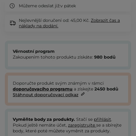
Můžeme odeslat již:
v pátek
Nejlevnější doručení od: 45,00 Kč.
Zobrazit
čas a
náklady na dodání.
Věrnostní program
Zakoupením tohoto produktu získáte:
980
bodů
Doporučte produkt svým známým v rámci
doporučovacího programu
a získejte
2450
bodů
Stáhnout doporučovací odkaz
Vyměňte body za produkty.
Stačí se
přihlásit
.
Pokud ještě nemáte účet,
zaregistrujte
se a sbírejte
body, které poté můžete vyměnit za produkty.