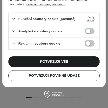
naleznete v
Zásadách ochrany soukromí
.
Vždy
Funkční soubory cookie (povinné)
aktivní
Analytické soubory cookie
Reklamní soubory cookie
AKCE
POTVRZUJI VŠE
Instytutum - Resurfacing Glow Toner - Vyhlazující
tonikum na obličej - 100 ml
POTVRZUJI POVINNÉ ÚDAJE
1 318,00 Kč
1 550,00 Kč