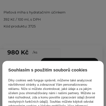
Pleťová mlha s hydratačním účinkem
392 Kč
/
100 ml
, s DPH
Kód produktu: 3725
980 Kč
/
ks
PŘIDAT DO KOŠÍKU
Souhlasím s použitím souborů cookies
Ostatní zákazníci si prohlédli
Díky cookies web funguje správně; můžeme také analyzovat
návštěvnost stránky a zobrazovat Vám personalizovanou
reklamu. Níže si můžete zkontrolovat, jaké údaje a za jakým
účelem jsou shromažďovány námi i našimi partnery. Můžete se
také rozhodnout, zda a komu povolíte zpracování údajů (kromě
nezbytných funkčních údajů). Souhlas můžete kdykoli odvolat
odstraněním cookies z Vašeho prohlížeče. Více informací