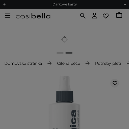
Darkové karty
Ekologické balení
Doporučovací Program
Odeslání do 24 hod.
Darkové karty
Ekologické balení
Domovská stránka
Cílená péče
Potřeby pleti