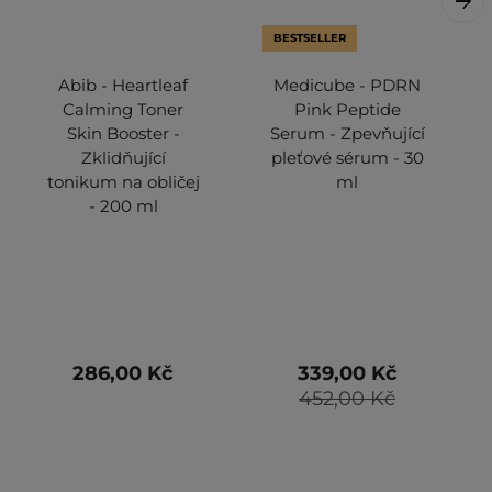
BESTSELLER
Abib - Heartleaf
Medicube - PDRN
Calming Toner
Pink Peptide
Skin Booster -
Serum - Zpevňující
Zklidňující
pleťové sérum - 30
tonikum na obličej
ml
- 200 ml
286,00 Kč
339,00 Kč
452,00 Kč