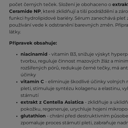
počet černých teček. Složení je obohaceno o
extrak
Ceramide NP
, které zklidňují a tiší podráždění a zá
funkci hydrolipidové bariéry. Sérum zanechává pleť 
používání vede k odstranění barevných změn. Příp
látky.
Přípravek obsahuje:
niacinamid
- vitamin B3, snižuje výskyt hyper
tvorbu, reguluje činnost mazových žláz a minima
rozšířených pórů, redukuje černé tečky, má anti
účinky
vitamín C
-
eliminuje škodlivé účinky volných 
pleti, stimuluje syntézu kolagenu a elastinu, v
stárnutí
extrakt z Centella Asiatica
- zklidňuje a ukli
pokožku, regeneruje, urychluje hojení mikropo
glutathion
- chrání před destruktivním působe
zpomaluje proces stárnutí pleti, zabraňuje na