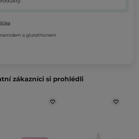
rodukty.
itika
cinamidem a glutathionem
tní zákazníci si prohlédli