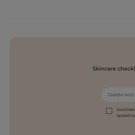
Skincare checkl
Zadejte svoj
Souhlasí
společnos