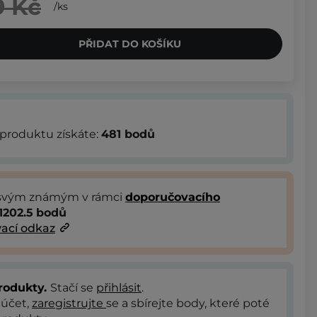
9 Kč
/
ks
PŘIDAT DO KOŠÍKU
produktu získáte:
481
bodů
 svým známým v rámci
doporučovacího
1202.5
bodů
ací odkaz
rodukty.
Stačí se
přihlásit
.
 účet,
zaregistrujte
se a sbírejte body, které poté