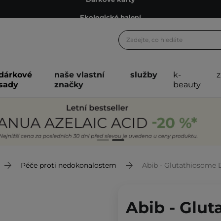
Ekologické balení
Doporučovací Program
Odeslání do 24 hod.
Darkové karty
dárkové
naše vlastní
služby
k-
Ekologické balení
sady
značky
beauty
Péče proti nedokonalostem
Abib - Glutathiosome Dark S
Abib - Glu