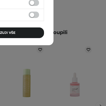
ní zákazníci také zakoupili
ZUJI VŠE