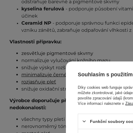
odstraňuje barevné a pigmentové skvrny
kyselina ferulová
- podporuje působení vitami
účinek
Ceramid NP
- podporuje správnou funkci epider
vzniku zánětů, zabraňuje odpařování vlhkosti 
Vlastnosti přípravku:
zesvětluje pigmentové skvrny
normalizuje vylučování kožního mazu
snižuje výskyt rozšířených pórů
Souhlasím s použitím
minimalizuje černé tečky a nedokonalosti
rozjasňuje pleť
Díky cookies web funguje sprá
snižuje oxidační stres
můžete zkontrolovat, jaké údaj
povolíte zpracování údajů (kro
Výrobce doporučuje přípravek pro tyto typy plet
Více informací naleznete v
Zás
nedokonalosti:
všechny typy pleti
Funkční soubory coo
nerovnoměrný tón pleti