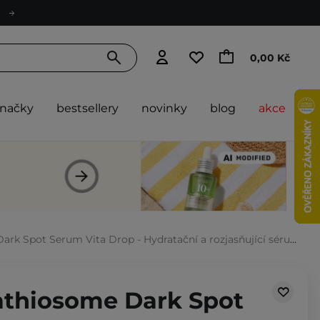
0,00 Kč
značky
bestsellery
novinky
blog
akce
pot Serum Vita Drop - Hydratační a rozjasňující sérum na obličej - 50 ml
tathiosome Dark Spot