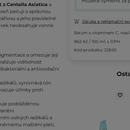
můžete vyměnit za p
t z
Centella
Asiatica
a
roveň pečují o správnou
zářivou a jeho pravidelné
Záruka a reklamační pol
ravek neobsahuje vonné
Sérum s vitaminem C, nia
962 Kč
/
100 ml
, s DPH
Kód produktu: 22650
pigmentace a omezuje její
lizuje viditelnost
bakteriální a antioxidační
Osta
radikálů, vyrovnává tón
ykazuje účinky proti
dňuje podrážděnou
ranění
ním volných radikálů a
dměrnému maštění pleti,