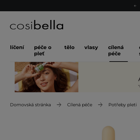
líčení
péče o
tělo
vlasy
cílená
pleť
péče
Domovská stránka
Cílená péče
Potřeby pleti