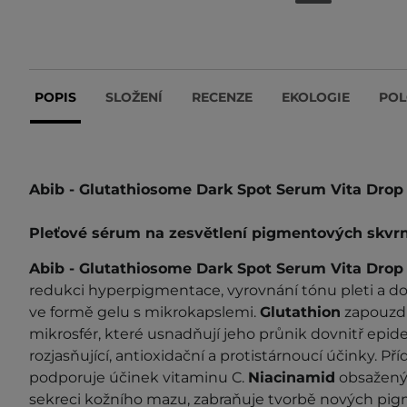
POPIS
SLOŽENÍ
RECENZE
EKOLOGIE
POL
Abib - Glutathiosome Dark Spot Serum Vita Drop
Pleťové sérum na zesvětlení pigmentových skvr
Abib - Glutathiosome Dark Spot Serum Vita Dro
redukci hyperpigmentace, vyrovnání tónu pleti a do
ve formě gelu s mikrokapslemi.
Glutathion
zapouzdř
mikrosfér, které usnadňují jeho průnik dovnitř epide
rozjasňující, antioxidační a protistárnoucí účinky. Př
podporuje účinek vitaminu C.
Niacinamid
obsažený 
sekreci kožního mazu, zabraňuje tvorbě nových pig