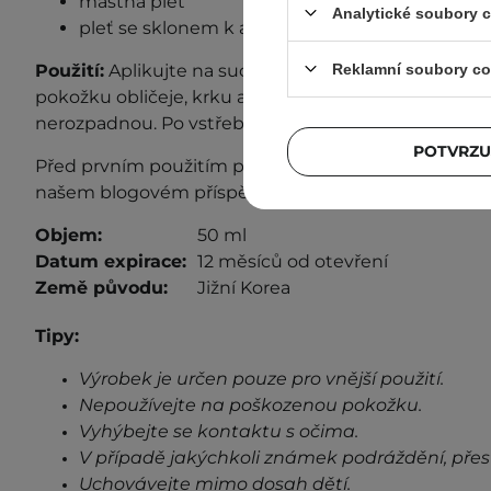
mastná pleť
Analytické soubory 
pleť se sklonem k akné
Reklamní soubory co
Použití:
Aplikujte na suchou pleť. Přiměřené množst
pokožku obličeje, krku a dekoltu. Masírujte, dokud 
nerozpadnou. Po vstřebání přejděte k dalším krokům
POTVRZU
Před prvním použitím proveďte test s
nášenlivosti
. 
našem blogovém příspěvku
"Test snášenlivosti"
.
Objem:
50 ml
Datum expirace:
12 měsíců od otevření
Země původu:
Jižní Korea
Tipy:
Výrobek je určen pouze pro vnější použití.
Nepoužívejte na poškozenou pokožku.
Vyhýbejte se kontaktu s očima.
V případě jakýchkoli známek podráždění, přes
Uchovávejte mimo dosah dětí.