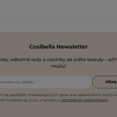
Cosibella Newsletter
isty, odborné rady a novinky ze světa beauty – př
mailu!
i e-mailovou adresu
PŘIHL
m se zasíláním marketingových zpráv a se zpracováním svých ú
tí Cosibella sp. z o.o. v souladu s
obchodními podmínkami
.