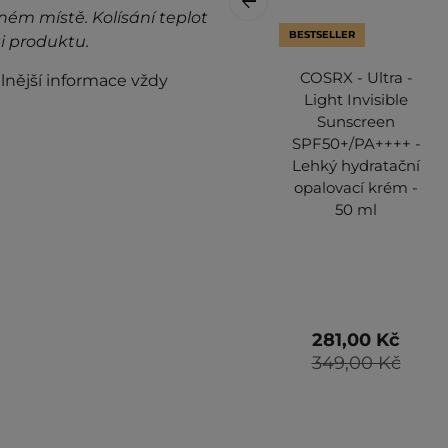
ném místě. Kolísání teplot
BESTSELLER
i produktu.
COSRX - Ultra -
lnější informace vždy
Light Invisible
Sunscreen
SPF50+/PA++++ -
Lehký hydratační
opalovací krém -
50 ml
281,00 Kč
349,00 Kč