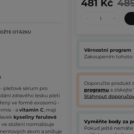
481 Kč
48
OŽTE OTÁZKU
Věrnostní program
Zakoupením tohoto 
n
Doporučte produkt
p
- pleťové sérum pro
programu
a získejte
dání zdravého lesku pleti
Stáhnout doporučov
ený ve formě exosomů -
rmis - a
vitamin C
, mají
ídavek
kyseliny ferulové
Vyměňte body za p
ve složení normalizuje
Pokud ještě nemáte
mentových skvrn a snižuje