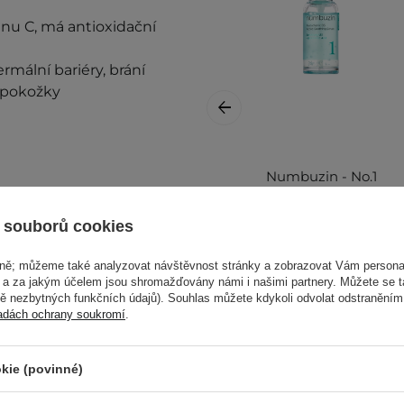
nu C, má antioxidační
mální bariéry, brání
z pokožky
Numbuzin - No.1
Pantothenic B5
Active Soothing
 souborů cookies
Serum - Intenzivní
hydratační sérum
vně; můžeme také analyzovat návštěvnost stránky a zobrazovat Vám personal
na obličej - 50 ml
e a za jakým účelem jsou shromažďovány námi i našimi partnery. Můžete se 
mě nezbytných funkčních údajů). Souhlas můžete kdykoli odvolat odstraněním
i a kosmetické
adách ochrany soukromí
.
kie (povinné)
345,00 Kč