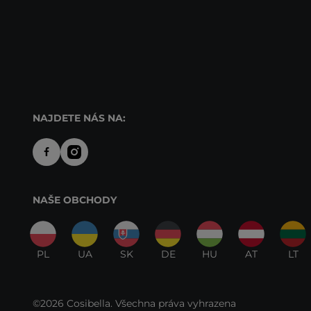
NAJDETE NÁS NA:
NAŠE OBCHODY
PL
UA
SK
DE
HU
AT
LT
©2026 Cosibella. Všechna práva vyhrazena