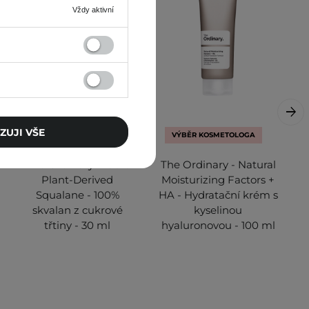
Vždy aktivní
ZUJI VŠE
VÝBĚR KOSMETOLOGA
The Ordinary - 100%
The Ordinary - Natural
Plant-Derived
Moisturizing Factors +
Squalane - 100%
HA - Hydratační krém s
skvalan z cukrové
kyselinou
třtiny - 30 ml
hyaluronovou - 100 ml