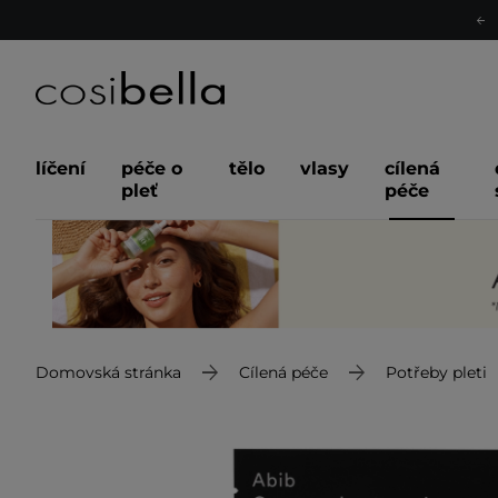
líčení
péče o
tělo
vlasy
cílená
pleť
péče
Domovská stránka
Cílená péče
Potřeby pleti