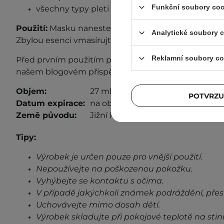
Funkční soubory coo
všechny typy pleti
Použití:
Masku naneste na čistý obličej a po 10-20 m
Analytické soubory 
Zbylou esenci vmasírujte do
pokožky.
Reklamní soubory co
Před prvním použitím proveďte test snášenlivosti. D
našem blogovém příspěvku
„Test snášenlivosti“
.
Objem:
27 ml
POTVRZU
Datum expirace:
na obalu.
Země původu:
Jižní Korea.
Tipy:
Výrobek je určen pouze pro vnější použití.
Nepoužívejte na poškozenou pokožku.
Vyhýbejte se kontaktu s očima.
V případě jakýchkoli známek podráždění, přes
Uchovávejte mimo dosah dětí.
Výrobek skladujte při pokojové teplotě na stin