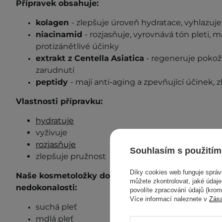
Přípravek obsahuje:
kolagen
- zlepšuje úroveň hydratace, vyhlazuj
niacinamid
- rozjasňuje, vyrovnává tón pleti, m
protizánětlivé účinky
extrakt z
Centella
Asiatica
- regeneruje pokož
zarudnutí
peptidy
- mají anti-aging a zpevňující účinek, zl
Vlastnosti přípravku:
hydratuje
vyživuje
rozjasňuje
Souhlasím s použitím
zlepšuje pružnost
Díky cookies web funguje sprá
Naše kosmetoložky doporučují přípravek pro tyto
můžete zkontrolovat, jaké údaj
nedokonalosti:
povolíte zpracování údajů (kro
Více informací naleznete v
Zás
suchá pleť
mdlá pleť