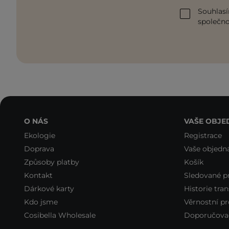
Souhlasí
společnos
O NÁS
VAŠE OBJE
Ekologie
Registrace
Doprava
Vaše objedn
Způsoby platby
Košík
Kontakt
Sledované p
Dárkové karty
Historie tran
Kdo jsme
Věrnostní p
Cosibella Wholesale
Doporučova