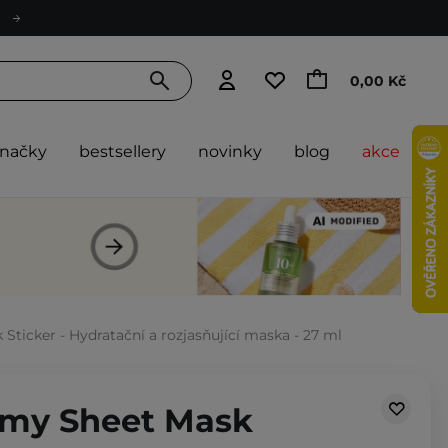
0,00 Kč
značky
bestsellery
novinky
blog
akce
ticker - Hydratační a rozjasňující maska - 27 ml
mmy Sheet Mask