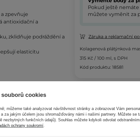
Vyměňte body za p
Pokud ještě nemáte
e a zpevňuje
můžete vyměnit za p
á antioxidační a
ku, zklidňuje podráždění a
Záruka a reklamační pol
Kolagenová plátýnková mas
epšují elasticitu
315 Kč
/
100 ml
, s DPH
Kód produktu: 18581
Podobné 
 souborů cookies
vně; můžeme také analyzovat návštěvnost stránky a zobrazovat Vám personal
 typy pleti a kosmetické
e a za jakým účelem jsou shromažďovány námi i našimi partnery. Můžete se 
mě nezbytných funkčních údajů). Souhlas můžete kdykoli odvolat odstraněním
adách ochrany soukromí
.