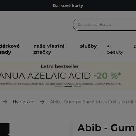
Ekologické balení
Doporučovací Program
Odeslání do 24 hod.
Darkové karty
dárkové
naše vlastní
služby
k-
Ekologické balení
sady
značky
beauty
Hydratace
Abib - Gummy Sheet Mask Collagen Milk S
Abib - Gu