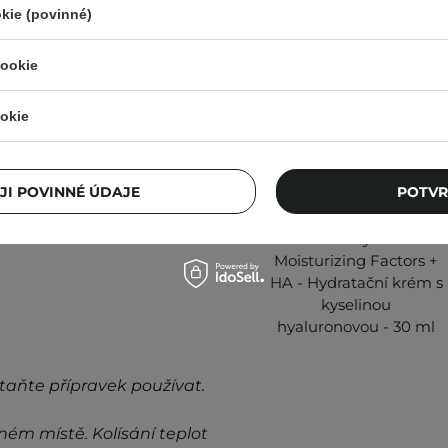
kie (povinné)
inutách ji odstraňte.
cookie
okie
alší informace najdete v
JI POVINNÉ ÚDAJE
POTVR
VÝBĚR KOSMETOLOGA
The Ordinary - Natural
Moisturizing Factors +
HA - Hydratační krém s
kyselinou
hyaluronovou - 30 ml
taňte přípravek používat.
ném místě. Kolísání teplot