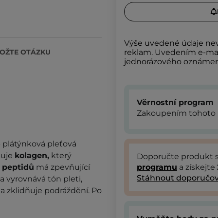
Výše uvedené údaje nev
OŽTE OTÁZKU
reklam. Uvedením e-mai
jednorázového oznámení
Věrnostní program
Zakoupením tohoto 
- plátýnková pleťová
huje
kolagen,
který
Doporučte produkt
k
peptidů
má zpevňující
programu
a získejte
Stáhnout doporučov
a vyrovnává tón pleti,
a zklidňuje podráždění. Po