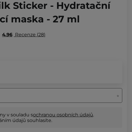
lk Sticker - Hydratační
ící maska - 27 ml
4.96
Recenze
28
ny v souladu s
ochranou osobních údajů
.
ním údajů souhlasíte.