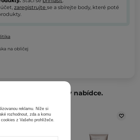
rodukty.
Stačí se
přihlásit
.
 účet,
zaregistrujte
se a sbírejte body, které poté
rodukty.
itika
ka na obličej
produkty dostupné v nabídce.
izovanou reklamu. Níže si
také rozhodnout, zda a komu
 cookies z Vašeho prohlížeče.