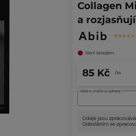
Collagen Mi
a rozjasňuj
Není skladem
85 Kč
/
ks
Vaše e-mailová adresa
Údaje jsou zpracovává
Odesláním se zpracová