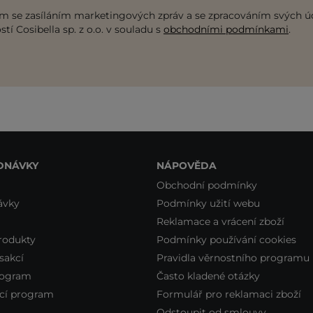
m se zasíláním marketingových zpráv a se zpracováním svých ú
tí Cosibella sp. z o.o. v souladu s
obchodními podmínkami
.
DNÁVKY
NÁPOVĚDA
Obchodní podmínky
ávky
Podmínky užití webu
Reklamace a vrácení zboží
rodukty
Podmínky používání cookies
sakcí
Pravidla věrnostního programu
rogram
Často kladené otázky
cí program
Formulář pro reklamaci zboží
Odstoupit od smlouvy