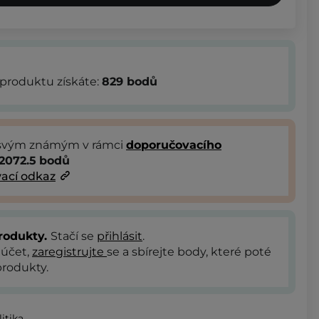
produktu získáte:
829
bodů
 svým známým v rámci
doporučovacího
2072.5
bodů
ací odkaz
rodukty.
Stačí se
přihlásit
.
 účet,
zaregistrujte
se a sbírejte body, které poté
rodukty.
itika