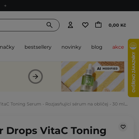
0,00 Kč
značky
bestsellery
novinky
blog
akce
VitaC Toning Serum - Rozjasňující sérum na obličej - 30 ml
er Drops VitaC Toning