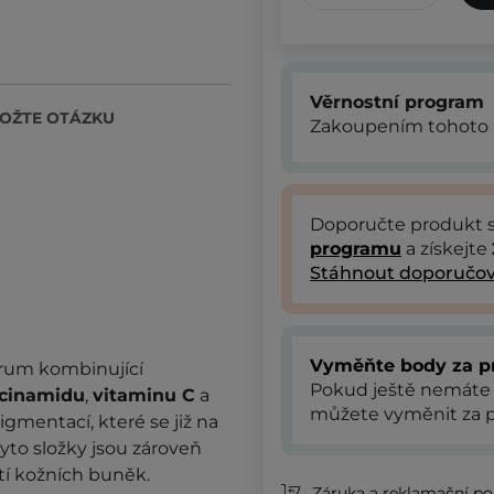
Věrnostní program
OŽTE OTÁZKU
Zakoupením tohoto 
Doporučte produkt
programu
a získejte
Stáhnout doporučov
Vyměňte body za p
érum kombinující
Pokud ještě nemáte
acinamidu
,
vitaminu C
a
můžete vyměnit za p
gmentací, které se již na
Tyto složky jsou zároveň
tí kožních buněk.
Záruka a reklamační pol