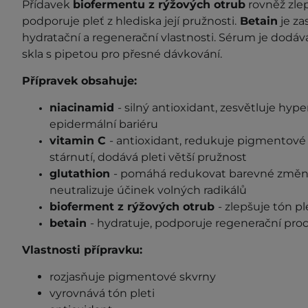
Přídavek
biofermentu z rýžových otrub
rovněž zlep
podporuje pleť z hlediska její pružnosti.
Betain
je za
hydratační a regenerační vlastnosti. Sérum je dodá
skla s pipetou pro přesné dávkování.
Přípravek obsahuje:
niacinamid
- silný antioxidant, zesvětluje hyp
epidermální bariéru
vitamin C
- antioxidant, redukuje pigmentové
stárnutí, dodává pleti větší pružnost
glutathion
- pomáhá redukovat barevné změny,
neutralizuje účinek volných radikálů
bioferment z rýžových otrub
- zlepšuje tón pl
betain
- hydratuje, podporuje regenerační pro
Vlastnosti přípravku:
rozjasňuje pigmentové skvrny
vyrovnává tón pleti