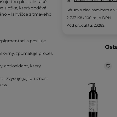
šuje tón pleti, ale také
se složka, která dodává
Sérum s niacinamidem a v
váno v lahvičce z tmavého
2 763 Kč
/
100 ml
, s DPH
Kód produktu: 23282
erpigmentaci a posiluje
Osta
 skvrny, zpomaluje proces
 antioxidant, který
eti, zvyšuje její pružnost
cesy