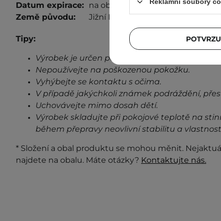
Reklamní soubory co
Datum expirace:
na obalu
Země původu:
Jižní Korea
Tipy:
POTVRZU
Výrobek je určen pouze pro vnější použití.
Nepoužívejte na poškozenou pokožku.
Vyhýbejte se kontaktu s očima.
V případě jakýchkoli známek podráždění, přes
Uchovávejte mimo dosah dětí.
Výrobek skladujte při pokojové teplotě na stin
během přepravy neovlivní stabilitu a vlastnost
* Složení a obal produktu se mohou měnit. Nejaktuá
najdete na obalu. Máte otázky?
Kontaktujte nás.