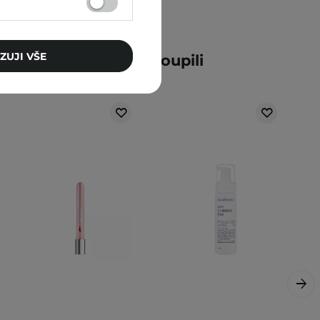
ZUJI VŠE
ní zákazníci také zakoupili