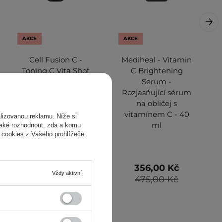
AKCE
AKCE
Cell Fusion C -
Mediheal - Vitamin
Toning C Vita Shot
C Brightening
Ampoule -
Serum -
Rozjasňující sérum
Rozjasňující sérum
s 15% vitaminem C
na obličej s
a mikrojehličkami -
vitamínem C - 40
izovanou reklamu. Níže si
20 g
ml
také rozhodnout, zda a komu
 cookies z Vašeho prohlížeče.
1 079,00 Kč
356,00 Kč
Vždy aktivní
1 269,00 Kč
475,00 Kč