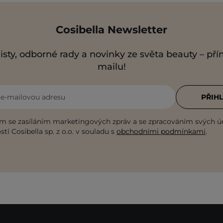
Cosibella Newsletter
isty, odborné rady a novinky ze světa beauty – př
mailu!
i e-mailovou adresu
PŘIHL
m se zasíláním marketingových zpráv a se zpracováním svých ú
tí Cosibella sp. z o.o. v souladu s
obchodními podmínkami
.