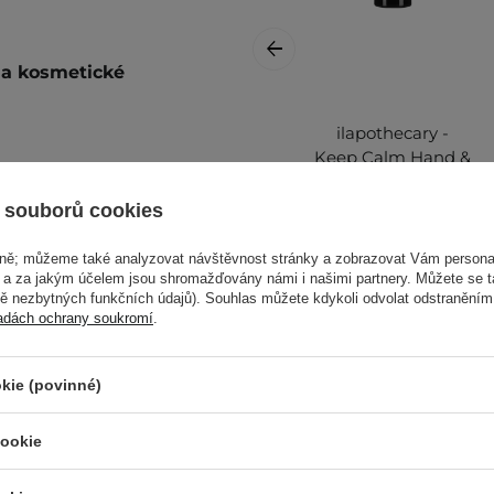
i a kosmetické
ilapothecary -
Keep Calm Hand &
Body Lotion -
 typy pleti a kosmetické
Zklidňující balzám
 souborů cookies
na na ruce a tělo -
200 ml
vně; můžeme také analyzovat návštěvnost stránky a zobrazovat Vám personal
e a za jakým účelem jsou shromažďovány námi i našimi partnery. Můžete se 
, vyhněte se očnímu okolí.
mě nezbytných funkčních údajů). Souhlas můžete kdykoli odvolat odstraněním
adách ochrany soukromí
.
e potřeby.
alší informace najdete v
890,00 Kč
kie (povinné)
cookie