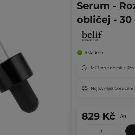
Serum - Ro
obličej - 30
Skladem
Můžeme odeslat již:
v
Nejlevnější doručení 
829 Kč
/
ks