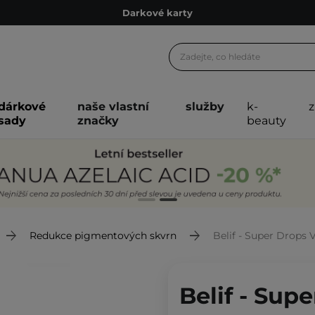
Ekologické balení
Doporučovací Program
Odeslání do 24 hod.
Darkové karty
dárkové
naše vlastní
služby
k-
Ekologické balení
sady
značky
beauty
Redukce pigmentových skvrn
Belif - Super Drops 
Belif - Sup