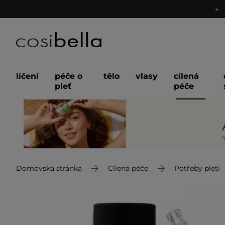
líčení
péče o
tělo
vlasy
cílená
pleť
péče
Domovská stránka
Cílená péče
Potřeby pleti