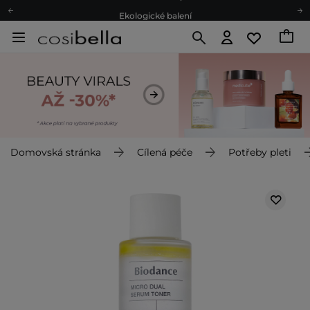
Ekologické balení
Doporučovací Program
Odeslání do 24 hod.
Darkové karty
Ekologické balení
Domovská stránka
Cílená péče
Potřeby pleti