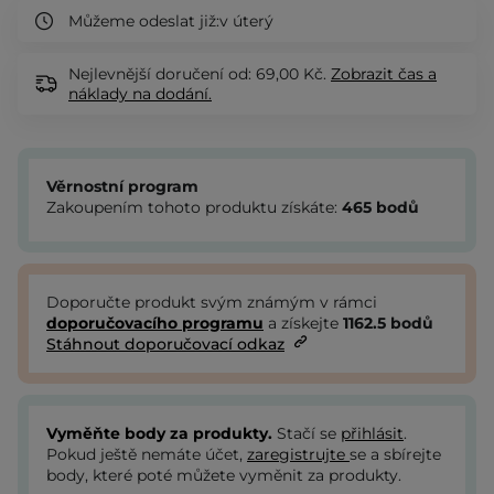
Můžeme odeslat již:
v úterý
Nejlevnější doručení od: 69,00 Kč.
Zobrazit
čas a
náklady na dodání.
Věrnostní program
Zakoupením tohoto produktu získáte:
465
bodů
Doporučte produkt svým známým v rámci
doporučovacího programu
a získejte
1162.5
bodů
Stáhnout doporučovací odkaz
Vyměňte body za produkty.
Stačí se
přihlásit
.
Pokud ještě nemáte účet,
zaregistrujte
se a sbírejte
body, které poté můžete vyměnit za produkty.