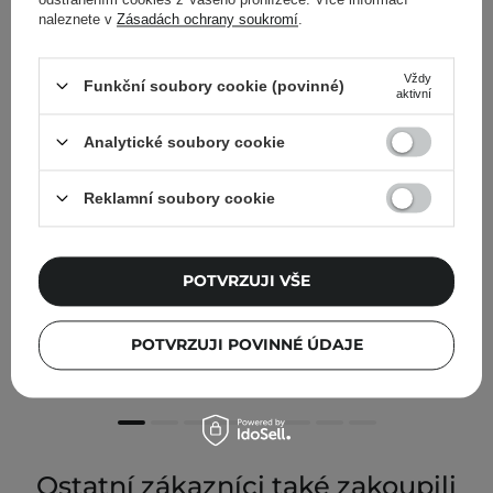
naleznete v
Zásadách ochrany soukromí
.
Vždy
Funkční soubory cookie (povinné)
aktivní
Analytické soubory cookie
Reklamní soubory cookie
POTVRZUJI VŠE
YUNJAC - Skin Perfecting Glow Prep Pad - Rozjasňující
polštářky na obličej - 15x8g
POTVRZUJI POVINNÉ ÚDAJE
389,00 Kč
Ostatní zákazníci také zakoupili