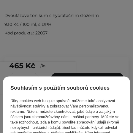
Dvoufázové tonikum s hydratačním složením
930 Kč
/
100 ml
, s DPH
Kód produktu: 22037
465 Kč
/
ks
PŘIDAT DO KOŠÍKU
Souhlasím s použitím souborů cookies
Ostatní zákazníci si prohlédli
Díky cookies web funguje správně; můžeme také analyzovat
návštěvnost stránky a zobrazovat Vám personalizovanou
reklamu. Níže si můžete zkontrolovat, jaké údaje a za jakým
účelem jsou shromažďovány námi i našimi partnery. Můžete se
také rozhodnout, zda a komu povolíte zpracování údajů (kromě
nezbytných funkčních údajů). Souhlas můžete kdykoli odvolat
odstraněním cookies z Vašeho prohlížeče. Více informací