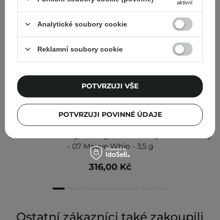
aktivní
Analytické soubory cookie
Reklamní soubory cookie
POTVRZUJI VŠE
POTVRZUJI POVINNÉ ÚDAJE
Rom&nd - Glasting Melting Balm - Lesklý balzám na rty
- 07 Mauve Whip - 3,5 g
316,00 Kč
Ostatní zákazníci také zakoupili