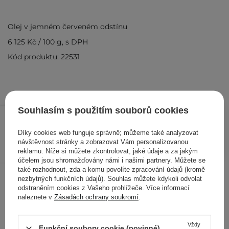
Olej v jemném červeném odstínu
6 125 Kč
/
100 g
, s DPH
Kód produktu: 22531
Souhlasím s použitím souborů cookies
245 Kč
/
ks
Díky cookies web funguje správně; můžeme také analyzovat
PŘIDAT DO KOŠÍKU
návštěvnost stránky a zobrazovat Vám personalizovanou
reklamu. Níže si můžete zkontrolovat, jaké údaje a za jakým
účelem jsou shromažďovány námi i našimi partnery. Můžete se
také rozhodnout, zda a komu povolíte zpracování údajů (kromě
Ostatní zákazníci si prohlédli
nezbytných funkčních údajů). Souhlas můžete kdykoli odvolat
odstraněním cookies z Vašeho prohlížeče. Více informací
naleznete v
Zásadách ochrany soukromí
.
Vždy
Funkční soubory cookie (povinné)