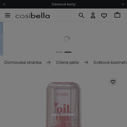
Darkové karty
Ekologické balení
Doporučovací Program
Odeslání do 24 hod.
Darkové karty
Ekologické balení
Domovská stránka
Cílená péče
Světová kosmeti