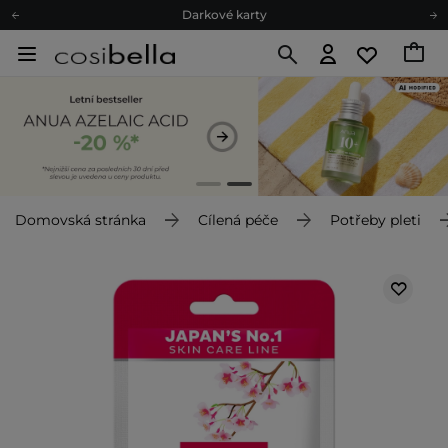
Darkové karty
Ekologické balení
Doporučovací Program
Odeslání do 24 hod.
Darkové karty
Ekologické balení
Domovská stránka
Cílená péče
Potřeby pleti