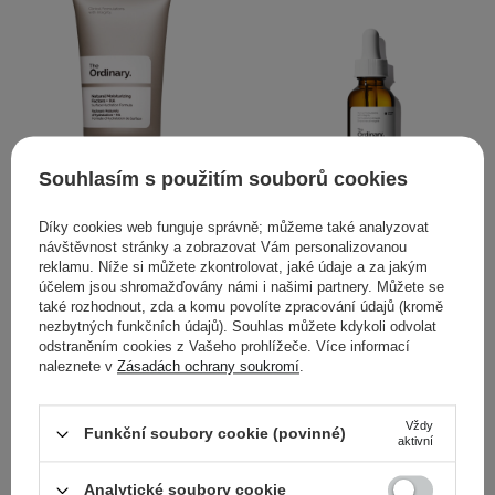
Souhlasím s použitím souborů cookies
Díky cookies web funguje správně; můžeme také analyzovat
VÝBĚR KOSMETOLOGA
návštěvnost stránky a zobrazovat Vám personalizovanou
reklamu. Níže si můžete zkontrolovat, jaké údaje a za jakým
The Ordinary - Natural
The Ordinary - 100%
účelem jsou shromažďovány námi i našimi partnery. Můžete se
také rozhodnout, zda a komu povolíte zpracování údajů (kromě
Moisturizing Factors + HA
Plant-Derived Squalane -
nezbytných funkčních údajů). Souhlas můžete kdykoli odvolat
- Hydratační krém s
100% skvalan z cukrové
odstraněním cookies z Vašeho prohlížeče. Více informací
kyselinou hyaluronovou -
třtiny - 30 ml
naleznete v
Zásadách ochrany soukromí
.
30 ml
Vždy
Funkční soubory cookie (povinné)
aktivní
Analytické soubory cookie