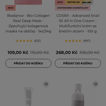
AKCE
BESTSELLER
AKCE
DOPORUČENO KOSMETOLOGY
Biodance - Bio-Collagen
COSRX - Advanced Snail
Real Deep Mask -
92 All in One Cream -
Zpevňující kolagenová
Multifunkční krém se
maska na obličej - 1ks/34g
šnečím slizem - 100 g
631
997
109,00 Kč
115,00 Kč
268,00 Kč
335,00 Kč
PŘIDAT DO KOŠÍKU
PŘIDAT DO KOŠÍKU