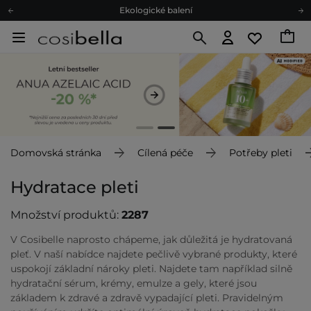
Ekologické balení
Doporučovací Program
Odeslání do 24 hod.
Darkové karty
Ekologické balení
Domovská stránka
Cílená péče
Potřeby pleti
Hydratace pleti
Množství produktů:
2287
V Cosibelle naprosto chápeme, jak důležitá je hydratovaná
pleť. V naší nabídce najdete pečlivě vybrané produkty, které
uspokojí základní nároky pleti. Najdete tam například silně
hydratační sérum, krémy, emulze a gely, které jsou
základem k zdravé a zdravě vypadající pleti. Pravidelným