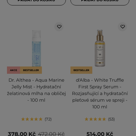
AKCE
BESTSELLER
BESTSELLER
Dr. Althea - Aqua Marine
d'Alba - White Truffle
Jelly Mist - Hydratační
First Spray Serum -
želatinová mlha na obličej
Rozjasňující a hydratační
- 100 ml
pleťové sérum ve spreji -
100 ml
72
53
378,00 Kč
472,00 Kč
514,00 Kč