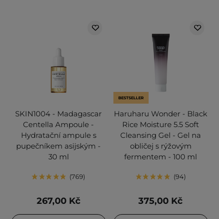
BESTSELLER
SKIN1004 - Madagascar
Haruharu Wonder - Black
Centella Ampoule -
Rice Moisture 5.5 Soft
Hydratační ampule s
Cleansing Gel - Gel na
pupečníkem asijským -
obličej s rýžovým
30 ml
fermentem - 100 ml
769
94
267,00 Kč
375,00 Kč