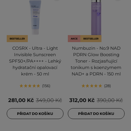
BESTSELLER
AKCE
BESTSELLER
COSRX - Ultra - Light
Numbuzin - No.9 NAD
Invisible Sunscreen
PDRN Glow Boosting
SPF50+/PA++++ - Lehký
Toner - Rozjasňující
hydratační opalovací
tonikum s koenzymem
krém - 50 ml
NAD+ a PDRN - 150 ml
156
28
281,00 Kč
349,00 Kč
312,00 Kč
390,00 Kč
PŘIDAT DO KOŠÍKU
PŘIDAT DO KOŠÍKU