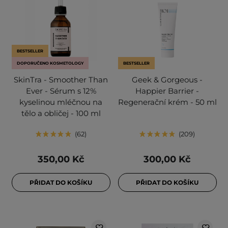
BESTSELLER
DOPORUČENO KOSMETOLOGY
BESTSELLER
SkinTra - Smoother Than
Geek & Gorgeous -
Ever - Sérum s 12%
Happier Barrier -
kyselinou mléčnou na
Regenerační krém - 50 ml
tělo a obličej - 100 ml
62
209
350,00 Kč
300,00 Kč
PŘIDAT DO KOŠÍKU
PŘIDAT DO KOŠÍKU