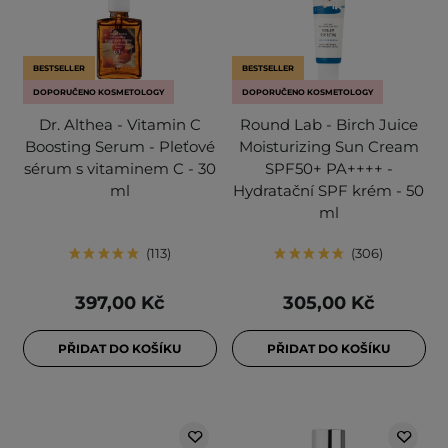
BESTSELLER
BESTSELLER
DOPORUČENO KOSMETOLOGY
DOPORUČENO KOSMETOLOGY
Dr. Althea - Vitamin C
Round Lab - Birch Juice
Boosting Serum - Pleťové
Moisturizing Sun Cream
sérum s vitaminem C - 30
SPF50+ PA++++ -
ml
Hydratační SPF krém - 50
ml
113
306
397,00 Kč
305,00 Kč
PŘIDAT DO KOŠÍKU
PŘIDAT DO KOŠÍKU