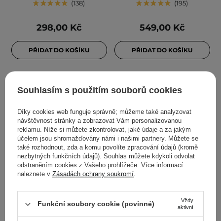
138
195
298,00 Kč
549,00 Kč
PŘIDAT DO KOŠÍKU
PŘIDAT DO KOŠÍKU
Souhlasím s použitím souborů cookies
Díky cookies web funguje správně; můžeme také analyzovat
návštěvnost stránky a zobrazovat Vám personalizovanou
reklamu. Níže si můžete zkontrolovat, jaké údaje a za jakým
účelem jsou shromažďovány námi i našimi partnery. Můžete se
také rozhodnout, zda a komu povolíte zpracování údajů (kromě
nezbytných funkčních údajů). Souhlas můžete kdykoli odvolat
odstraněním cookies z Vašeho prohlížeče. Více informací
AKCE
BESTSELLER
BESTSELLER
naleznete v
Zásadách ochrany soukromí
.
Aestura - Atobarrier 365
Anua - Heartleaf
Cream - Hydratační krém
Quercetinol Pore Deep
Vždy
s ceramidy a
Cleansing Foam -
Funkční soubory cookie (povinné)
aktivní
cholesterolem - 80 ml
Hloubkově čisticí pěna na