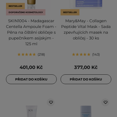
BESTSELLER
DOPORUČENO KOSMETOLOGY
BESTSELLER
SKIN1004 - Madagascar
Mary&May - Collagen
Centella Ampoule Foam -
Peptide Vital Mask - Sada
Pěna na čištění obličeje s
zpevňujících masek na
pupečníkem asijským -
obličej - 30 ks
125 ml
218
143
401,00 Kč
377,00 Kč
PŘIDAT DO KOŠÍKU
PŘIDAT DO KOŠÍKU