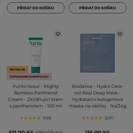
PŘIDAT DO KOŠÍKU
PŘIDAT DO KOŠÍKU
BESTSELLER
DOPORUČENO KOSMETOLOGY
Purito Seoul - Mighty
Biodance - Hydro Cera-
Bamboo Panthenol
nol Real Deep Mask -
Cream - Zklidňující krém
Hydratační kolagenová
s panthenolem - 100 ml
maska na obličej - 1ks/34g
105
247
511,00 Kč
680,00 Kč
115,00 Kč