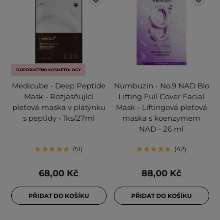
DOPORUČENO KOSMETOLOGY
Medicube - Deep Peptide
Numbuzin - No.9 NAD Bio
Mask - Rozjasňující
Lifting Full Cover Facial
pleťová maska v plátýnku
Mask - Liftingová pleťová
s peptidy - 1ks/27ml
maska s koenzymem
NAD - 26 ml
51
42
68,00 Kč
88,00 Kč
PŘIDAT DO KOŠÍKU
PŘIDAT DO KOŠÍKU