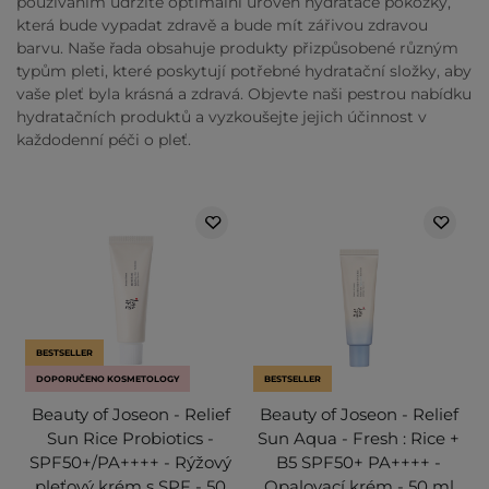
používáním udržíte optimální úroveň hydratace pokožky,
která bude vypadat zdravě a bude mít zářivou zdravou
barvu. Naše řada obsahuje produkty přizpůsobené různým
typům pleti, které poskytují potřebné hydratační složky, aby
vaše pleť byla krásná a zdravá. Objevte naši pestrou nabídku
hydratačních produktů a vyzkoušejte jejich účinnost v
každodenní péči o pleť.
BESTSELLER
DOPORUČENO KOSMETOLOGY
BESTSELLER
Beauty of Joseon - Relief
Beauty of Joseon - Relief
Sun Rice Probiotics -
Sun Aqua - Fresh : Rice +
SPF50+/PA++++ - Rýžový
B5 SPF50+ PA++++ -
pleťový krém s SPF - 50
Opalovací krém - 50 ml