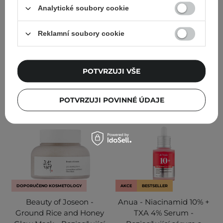
obličej - 150 ml
Analytické soubory cookie
88
184
Reklamní soubory cookie
743,00 Kč
825,00 Kč
349,00 Kč
POTVRZUJI VŠE
PŘIDAT DO KOŠÍKU
PŘIDAT DO KOŠÍKU
POTVRZUJI POVINNÉ ÚDAJE
DOPORUČENO KOSMETOLOGY
AKCE
BESTSELLER
Beauty of Joseon -
Anua - Niacinamid 10% +
Ground Rice and Honey
TXA 4% Serum -