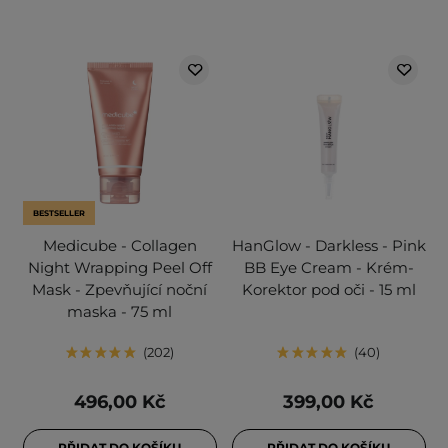
BESTSELLER
Medicube - Collagen
HanGlow - Darkless - Pink
Night Wrapping Peel Off
BB Eye Cream - Krém-
Mask - Zpevňující noční
Korektor pod oči - 15 ml
maska - 75 ml
202
40
496,00 Kč
399,00 Kč
PŘIDAT DO KOŠÍKU
PŘIDAT DO KOŠÍKU