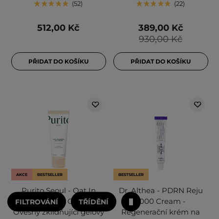
52
22
512,00 Kč
389,00 Kč
930,00 Kč
PŘIDAT DO KOŠÍKU
PŘIDAT DO KOŠÍKU
AKCE
BESTSELLER
BESTSELLER
Purito Seoul - Oat In
Dr. Althea - PDRN Reju
Calming Gel Cream -
5000 Cream -
FILTROVÁNÍ
TŘÍDĚNÍ
Ovesný zklidňující gelový
Regenerační krém na