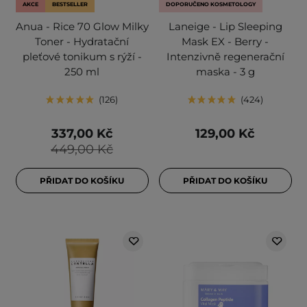
AKCE
BESTSELLER
DOPORUČENO KOSMETOLOGY
Anua - Rice 70 Glow Milky
Laneige - Lip Sleeping
Toner - Hydratační
Mask EX - Berry -
pleťové tonikum s rýží -
Intenzivně regenerační
250 ml
maska - 3 g
126
424
337,00 Kč
129,00 Kč
449,00 Kč
PŘIDAT DO KOŠÍKU
PŘIDAT DO KOŠÍKU