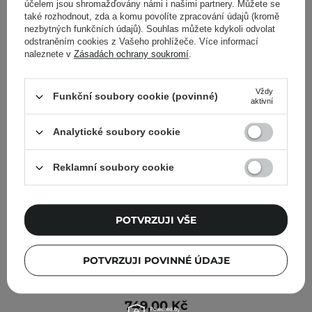
účelem jsou shromažďovány námi i našimi partnery. Můžete se
také rozhodnout, zda a komu povolíte zpracování údajů (kromě
nezbytných funkčních údajů). Souhlas můžete kdykoli odvolat
odstraněním cookies z Vašeho prohlížeče. Více informací
naleznete v
Zásadách ochrany soukromí
.
Vždy
Funkční soubory cookie (povinné)
aktivní
Analytické soubory cookie
Reklamní soubory cookie
POTVRZUJI VŠE
POTVRZUJI POVINNÉ ÚDAJE
TIRTIR - Ceramic Milk Ampoule - Silně hydratační
ampule na obličej - 40 ml
749,00 Kč