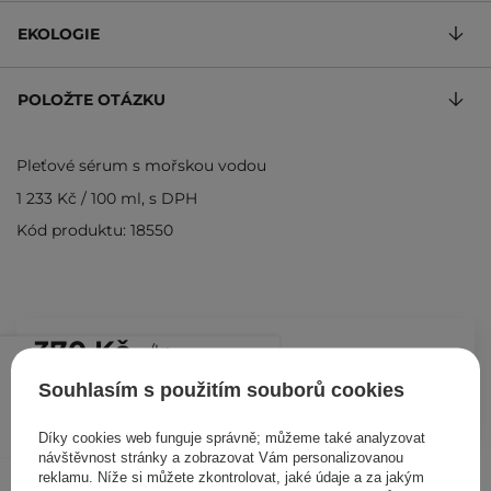
EKOLOGIE
POLOŽTE OTÁZKU
Pleťové sérum s mořskou vodou
1 233 Kč
/
100 ml
, s DPH
Kód produktu: 18550
370 Kč
/
ks
Souhlasím s použitím souborů cookies
PŘIDAT DO KOŠÍKU
Díky cookies web funguje správně; můžeme také analyzovat
návštěvnost stránky a zobrazovat Vám personalizovanou
Ostatní zákazníci si prohlédli
reklamu. Níže si můžete zkontrolovat, jaké údaje a za jakým