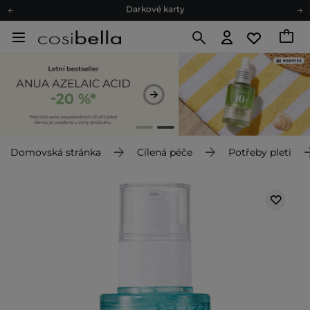
Ekologické balení
Doporučovací Program
Odeslání do 24 hod.
Darkové karty
Ekologické balení
Domovská stránka
Cílená péče
Potřeby pleti