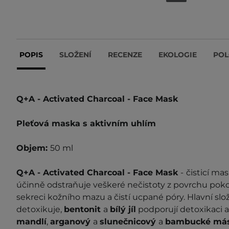
POPIS
SLOŽENÍ
RECENZE
EKOLOGIE
POL
Q+A - Activated Charcoal - Face Mask
Pleťová maska s aktivním uhlím
Objem:
50 ml
Q+A - Activated Charcoal - Face Mask
-
čisticí mas
účinně odstraňuje veškeré nečistoty z povrchu poko
sekreci kožního mazu a čistí ucpané póry. Hlavní slo
detoxikuje,
bentonit
a
bílý jíl
podporují detoxikaci 
mandlí
,
arganový
a
slunečnicový
a
bambucké más