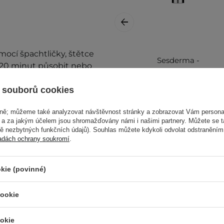
cí špachtličky, štětce
Sesderma -
 20 minut působit nebo
Acglicolic Classic
u vodou.
Forte Moisturizing
 souborů cookies
Gel Cream -
Další informace najdete v
Hydratační krém-
vně; můžeme také analyzovat návštěvnost stránky a zobrazovat Vám personal
gel - 50 ml
e a za jakým účelem jsou shromažďovány námi i našimi partnery. Můžete se 
mě nezbytných funkčních údajů). Souhlas můžete kdykoli odvolat odstraněním
adách ochrany soukromí
.
1 060,00 Kč
kie (povinné)
cookie
taňte přípravek používat.
okie