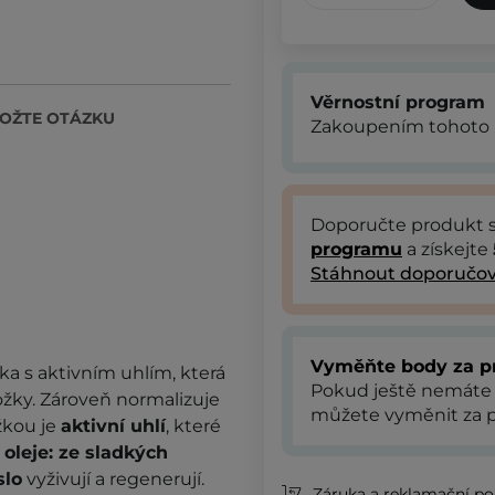
Věrnostní program
OŽTE OTÁZKU
Zakoupením tohoto 
Doporučte produkt
programu
a získejte
Stáhnout doporučov
Vyměňte body za p
ka ​​s aktivním uhlím, která
Pokud ještě nemáte
žky. Zároveň normalizuje
můžete vyměnit za p
žkou je
aktivní uhlí
, které
a
oleje: ze sladkých
lo
vyživují a regenerují.
Záruka a reklamační pol