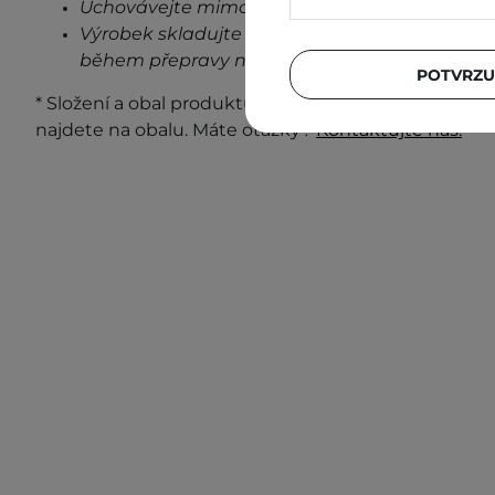
Uchovávejte mimo dosah dětí.
Výrobek skladujte při pokojové teplotě na stin
během přepravy neovlivní stabilitu a vlastnost
POTVRZU
* Složení a obal produktu se mohou měnit. Nejaktuá
najdete na obalu. Máte otázky?
Kontaktujte nás.