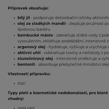
Přípravek obsahuje:
bílý jíl
- podporuje detoxikační účinky aktivníh
olej ze sladkých mandlí
- zlepšuje pružnost po
lipidovou bariéru
bambucké máslo
- zabraňuje ztrátě vody z pok
vysoušením, zklidňuje podráždění, intenzivně
arganový olej
- hydratuje, vyživuje a urychluje
aktivní uhlí
- odstraňuje toxiny a nečistoty z p
slunečnicový olej
-
intenzivně z
měkčuje
a vyh
bentonit
- absorbuje přebytečné množství olejů
Vlastnosti přípravku:
čistí
Typy pleti a kosmetické
nedokonalosti
, pro kter
v
hodný
:
zralá pleť