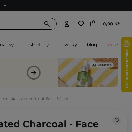
0,00 Kč
značky
bestsellery
novinky
blog
akce
vá maska s aktivním uhlím - 50 ml
ated Charcoal - Face