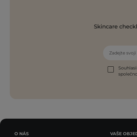
Skincare checkl
Zadejte svoj
Souhlasí
společnos
O NÁS
VAŠE OBJE