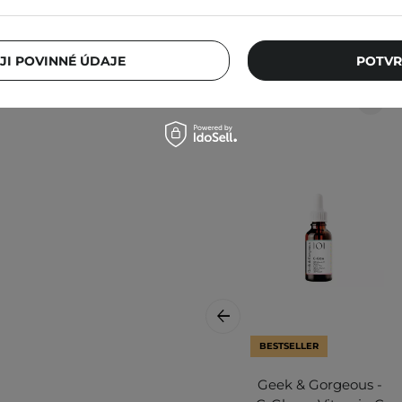
ném místě. Kolísání teplot
Ostat
i produktu.
JI POVINNÉ ÚDAJE
POTVR
lnější informace vždy
BESTSELLER
Geek & Gorgeous -