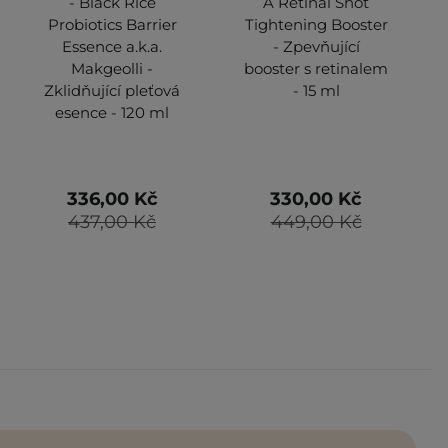
- Black Rice
A Retinal Shot
Probiotics Barrier
Tightening Booster
Essence a.k.a.
- Zpevňující
Makgeolli -
booster s retinalem
Zklidňující pleťová
- 15 ml
esence - 120 ml
336,00 Kč
330,00 Kč
437,00 Kč
449,00 Kč