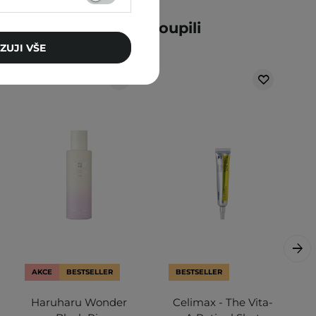
ní zákazníci také zakoupili
ZUJI VŠE
AKCE
BESTSELLER
BESTSELLER
Haruharu Wonder
Celimax - The Vita-