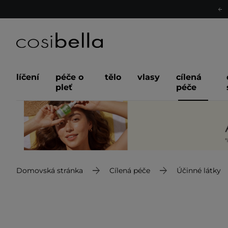
líčení
péče o
tělo
vlasy
cílená
pleť
péče
Domovská stránka
Cílená péče
Účinné látky