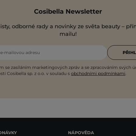
Cosibella Newsletter
isty, odborné rady a novinky ze světa beauty – př
mailu!
i e-mailovou adresu
PŘIHL
m se zasíláním marketingových zpráv a se zpracováním svých ú
tí Cosibella sp. z o.o. v souladu s
obchodními podmínkami
.
DNÁVKY
NÁPOVĚDA