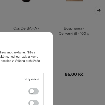
Cos De BAHA -
Bosphaera -
AHA 30% BHA 2%
Červený jíl - 100 g
Peeling Serum
(AB) - Sérum s
AHA kyselinami
izovanou reklamu. Níže si
30% a BHA 2% - 30
také rozhodnout, zda a komu
ml
 cookies z Vašeho prohlížeče.
319,00 Kč
86,00 Kč
Vždy aktivní