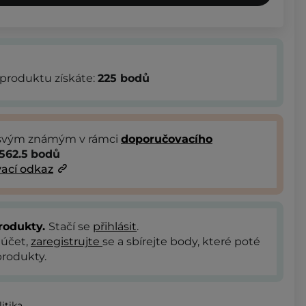
produktu získáte:
225
bodů
 svým známým v rámci
doporučovacího
562.5
bodů
ací odkaz
rodukty.
Stačí se
přihlásit
.
 účet,
zaregistrujte
se a sbírejte body, které poté
rodukty.
itika