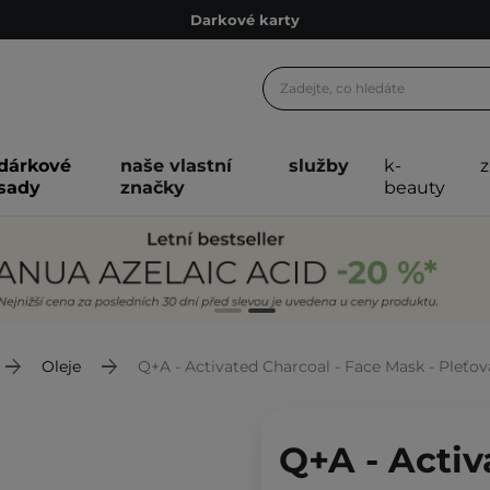
Ekologické balení
Doporučovací Program
Odeslání do 24 hod.
Darkové karty
dárkové
naše vlastní
služby
k-
Ekologické balení
sady
značky
beauty
Oleje
Q+A - Activated Charcoal - Face Mask - Pleťo
Q+A - Activ