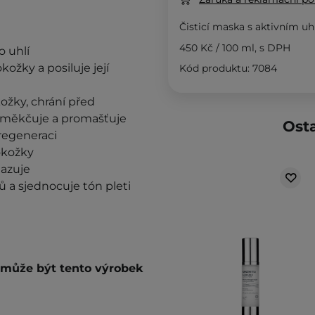
Čisticí maska ​​s aktivním u
450 Kč
/
100 ml
, s DPH
o uhlí
kožky a posiluje její
Kód produktu: 7084
ožky, chrání před
 změkčuje a promašťuje
Osta
 regeneraci
okožky
lazuje
 a sjednocuje tón pleti
é může být tento výrobek