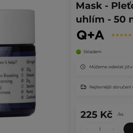
Mask - Ple
uhlím - 50 
Skladem
Můžeme odeslat již:
v
Nejlevnější doručení 
225 Kč
/
ks