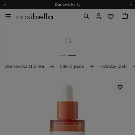
Darkové karty
Ekologické balení
Doporučovací Program
Odeslání do 24 hod.
Darkové karty
Ekologické balení
Domovská stránka
Cílená péče
Potřeby pleti