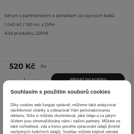
Sérum s panthenolem a extraktem ze sójových bobů
1 040 Kč
/
100 ml
, s DPH
Kód produktu: 22949
520 Kč
/
ks
PŘIDAT DO KOŠÍKU
Souhlasím s použitím souborů cookies
Ostatní zákazníci si prohlédli
Díky cookies web funguje správně; můžeme také analyzovat
návštěvnost stránky a zobrazovat Vám personalizovanou
reklamu. Níže si můžete zkontrolovat, jaké údaje a za jakým
účelem jsou shromažďovány námi i našimi partnery. Můžete se
také rozhodnout, zda a komu povolíte zpracování údajů (kromě
nezbytných funkčních údajů). Souhlas můžete kdykoli odvolat