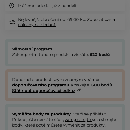
Můžeme odeslat již:
v pondělí
Nejlevnější doručení od: 69,00 Kč.
Zobrazit
čas a
náklady na dodání.
Věrnostní program
Zakoupením tohoto produktu získáte:
520
bodů
Doporučte produkt svým známým v rámci
doporučovacího programu
a získejte
1300
bodů
Stáhnout doporučovací odkaz
Vyměňte body za produkty.
Stačí se
přihlásit
.
Pokud ještě nemáte účet,
zaregistrujte
se a sbírejte
body, které poté můžete vyměnit za produkty.