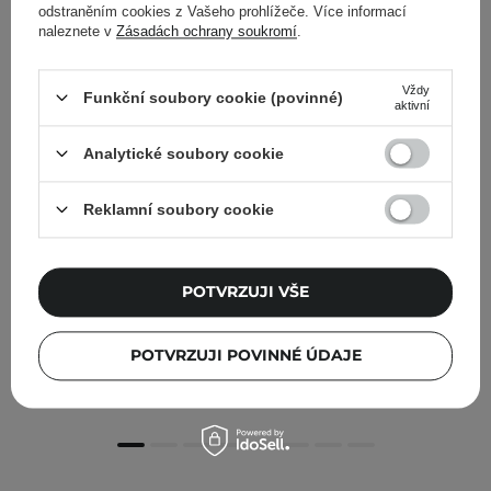
odstraněním cookies z Vašeho prohlížeče. Více informací
naleznete v
Zásadách ochrany soukromí
.
Vždy
Funkční soubory cookie (povinné)
aktivní
Analytické soubory cookie
Reklamní soubory cookie
POTVRZUJI VŠE
Beplain - Cicaful Calming Gel - Regenerační a chladivý
gel na obličej s Centella Asiatica - 80 ml
POTVRZUJI POVINNÉ ÚDAJE
461,00 Kč