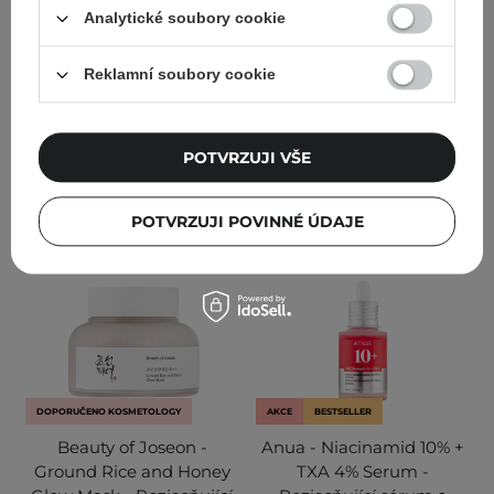
obličej - 150 ml
Analytické soubory cookie
88
184
Reklamní soubory cookie
743,00 Kč
825,00 Kč
349,00 Kč
POTVRZUJI VŠE
PŘIDAT DO KOŠÍKU
PŘIDAT DO KOŠÍKU
POTVRZUJI POVINNÉ ÚDAJE
DOPORUČENO KOSMETOLOGY
AKCE
BESTSELLER
Beauty of Joseon -
Anua - Niacinamid 10% +
Ground Rice and Honey
TXA 4% Serum -