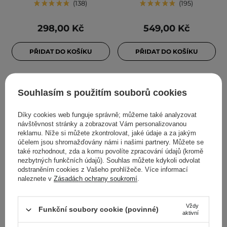
138
195
298,00 Kč
549,00 Kč
PŘIDAT DO KOŠÍKU
PŘIDAT DO KOŠÍKU
Souhlasím s použitím souborů cookies
Díky cookies web funguje správně; můžeme také analyzovat
návštěvnost stránky a zobrazovat Vám personalizovanou
reklamu. Níže si můžete zkontrolovat, jaké údaje a za jakým
účelem jsou shromažďovány námi i našimi partnery. Můžete se
také rozhodnout, zda a komu povolíte zpracování údajů (kromě
nezbytných funkčních údajů). Souhlas můžete kdykoli odvolat
odstraněním cookies z Vašeho prohlížeče. Více informací
AKCE
BESTSELLER
BESTSELLER
naleznete v
Zásadách ochrany soukromí
.
Aestura - Atobarrier 365
Anua - Heartleaf
Cream - Hydratační krém
Quercetinol Pore Deep
Vždy
s ceramidy a
Cleansing Foam -
Funkční soubory cookie (povinné)
aktivní
cholesterolem - 80 ml
Hloubkově čisticí pěna na