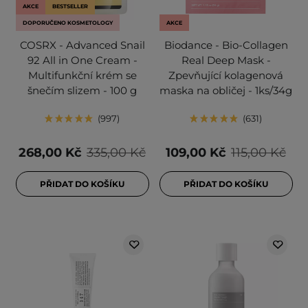
AKCE
BESTSELLER
DOPORUČENO KOSMETOLOGY
AKCE
COSRX - Advanced Snail
Biodance - Bio-Collagen
92 All in One Cream -
Real Deep Mask -
Multifunkční krém se
Zpevňující kolagenová
šnečím slizem - 100 g
maska na obličej - 1ks/34g
997
631
268,00 Kč
335,00 Kč
109,00 Kč
115,00 Kč
PŘIDAT DO KOŠÍKU
PŘIDAT DO KOŠÍKU