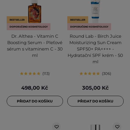
BESTSELLER
BESTSELLER
DOPORUČENO KOSMETOLOGY
DOPORUČENO KOSMETOLOGY
Dr. Althea - Vitamin C
Round Lab - Birch Juice
Boosting Serum - Pleťové
Moisturizing Sun Cream
sérum s vitaminem C - 30
SPF50+ PA++++ -
ml
Hydratační SPF krém - 50
ml
113
306
498,00 Kč
305,00 Kč
PŘIDAT DO KOŠÍKU
PŘIDAT DO KOŠÍKU