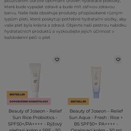
používáním udržíte optimální úroveň hydratace pokožky,
která bude vypadat zdravě a bude mít zářivou zdravou
barvu. Naše řada obsahuje produkty přizpůsobené různým
typům pleti, které poskytují potřebné hydratační složky, aby
vaše pleť byla krásná a zdravá. Objevte naši pestrou nabídku
hydratačních produktů a vyzkoušejte jejich účinnost v
každodenní péči o pleť.
BESTSELLER
DOPORUČENO KOSMETOLOGY
BESTSELLER
Beauty of Joseon - Relief
Beauty of Joseon - Relief
Sun Rice Probiotics -
Sun Aqua - Fresh : Rice +
SPF50+/PA++++ - Rýžový
B5 SPF50+ PA++++ -
pleťový krém s SPF - 50
Opalovací krém - 50 ml