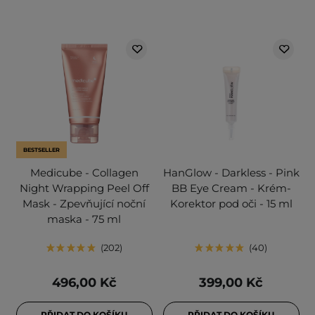
BESTSELLER
Medicube - Collagen
HanGlow - Darkless - Pink
Night Wrapping Peel Off
BB Eye Cream - Krém-
Mask - Zpevňující noční
Korektor pod oči - 15 ml
maska - 75 ml
202
40
496,00 Kč
399,00 Kč
PŘIDAT DO KOŠÍKU
PŘIDAT DO KOŠÍKU