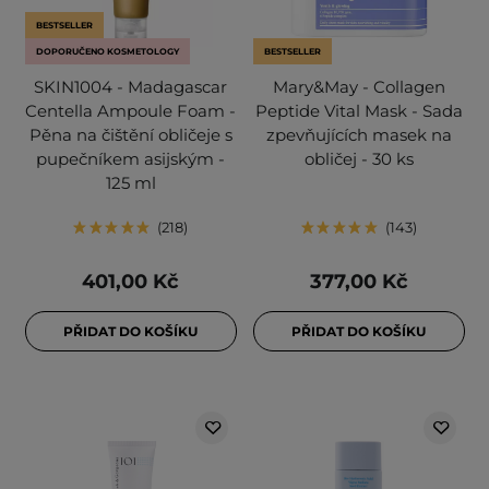
BESTSELLER
DOPORUČENO KOSMETOLOGY
BESTSELLER
SKIN1004 - Madagascar
Mary&May - Collagen
Centella Ampoule Foam -
Peptide Vital Mask - Sada
Pěna na čištění obličeje s
zpevňujících masek na
pupečníkem asijským -
obličej - 30 ks
125 ml
218
143
401,00 Kč
377,00 Kč
PŘIDAT DO KOŠÍKU
PŘIDAT DO KOŠÍKU