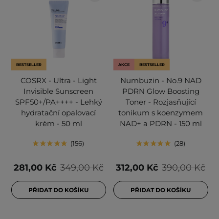
BESTSELLER
AKCE
BESTSELLER
COSRX - Ultra - Light
Numbuzin - No.9 NAD
Invisible Sunscreen
PDRN Glow Boosting
SPF50+/PA++++ - Lehký
Toner - Rozjasňující
hydratační opalovací
tonikum s koenzymem
krém - 50 ml
NAD+ a PDRN - 150 ml
156
28
281,00 Kč
349,00 Kč
312,00 Kč
390,00 Kč
PŘIDAT DO KOŠÍKU
PŘIDAT DO KOŠÍKU