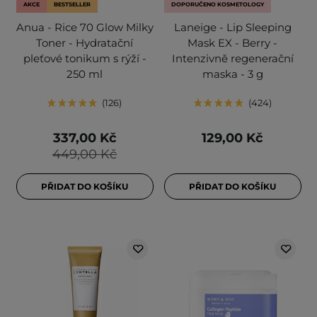
AKCE
BESTSELLER
DOPORUČENO KOSMETOLOGY
Anua - Rice 70 Glow Milky
Laneige - Lip Sleeping
Toner - Hydratační
Mask EX - Berry -
pleťové tonikum s rýží -
Intenzivně regenerační
250 ml
maska - 3 g
126
424
337,00 Kč
129,00 Kč
449,00 Kč
PŘIDAT DO KOŠÍKU
PŘIDAT DO KOŠÍKU