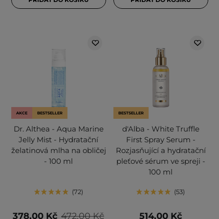
AKCE
BESTSELLER
BESTSELLER
Dr. Althea - Aqua Marine
d'Alba - White Truffle
Jelly Mist - Hydratační
First Spray Serum -
želatinová mlha na obličej
Rozjasňující a hydratační
- 100 ml
pleťové sérum ve spreji -
100 ml
72
53
378,00 Kč
472,00 Kč
514,00 Kč