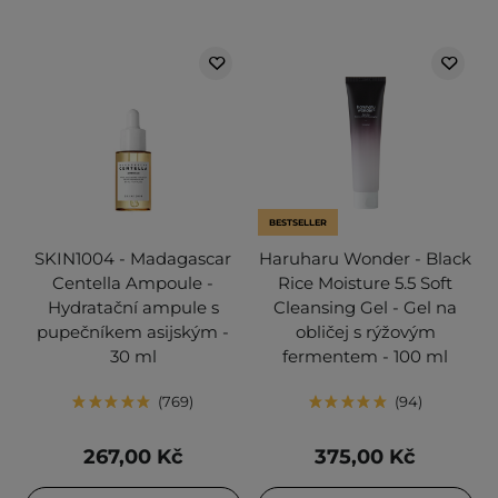
BESTSELLER
SKIN1004 - Madagascar
Haruharu Wonder - Black
Centella Ampoule -
Rice Moisture 5.5 Soft
Hydratační ampule s
Cleansing Gel - Gel na
pupečníkem asijským -
obličej s rýžovým
30 ml
fermentem - 100 ml
769
94
267,00 Kč
375,00 Kč