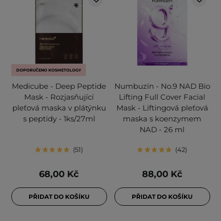
DOPORUČENO KOSMETOLOGY
Medicube - Deep Peptide
Numbuzin - No.9 NAD Bio
Mask - Rozjasňující
Lifting Full Cover Facial
pleťová maska v plátýnku
Mask - Liftingová pleťová
s peptidy - 1ks/27ml
maska s koenzymem
NAD - 26 ml
51
42
68,00 Kč
88,00 Kč
PŘIDAT DO KOŠÍKU
PŘIDAT DO KOŠÍKU