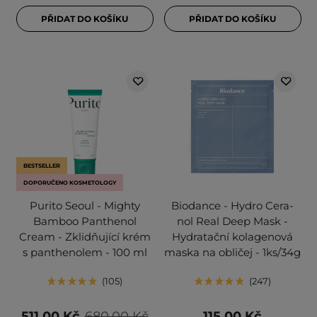
PŘIDAT DO KOŠÍKU
PŘIDAT DO KOŠÍKU
BESTSELLER
DOPORUČENO KOSMETOLOGY
Purito Seoul - Mighty
Biodance - Hydro Cera-
Bamboo Panthenol
nol Real Deep Mask -
Cream - Zklidňující krém
Hydratační kolagenová
s panthenolem - 100 ml
maska na obličej - 1ks/34g
105
247
511,00 Kč
680,00 Kč
115,00 Kč