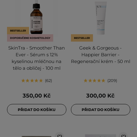
BESTSELLER
DOPORUČENO KOSMETOLOGY
BESTSELLER
SkinTra - Smoother Than
Geek & Gorgeous -
Ever - Sérum s 12%
Happier Barrier -
kyselinou mléčnou na
Regenerační krém - 50 ml
tělo a obličej - 100 ml
62
209
350,00 Kč
300,00 Kč
PŘIDAT DO KOŠÍKU
PŘIDAT DO KOŠÍKU