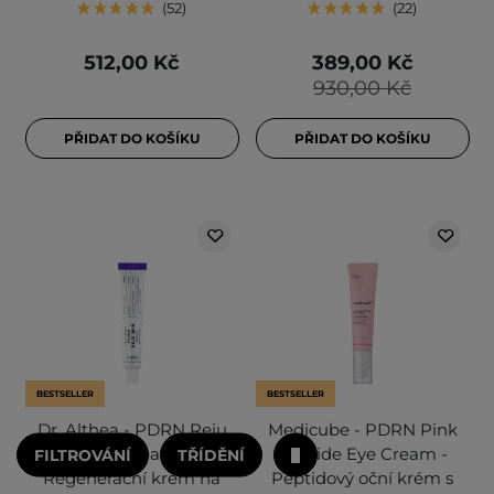
52
22
512,00 Kč
389,00 Kč
930,00 Kč
PŘIDAT DO KOŠÍKU
PŘIDAT DO KOŠÍKU
BESTSELLER
BESTSELLER
Dr. Althea - PDRN Reju
Medicube - PDRN Pink
5000 Cream -
Peptide Eye Cream -
FILTROVÁNÍ
TŘÍDĚNÍ
Regenerační krém na
Peptidový oční krém s