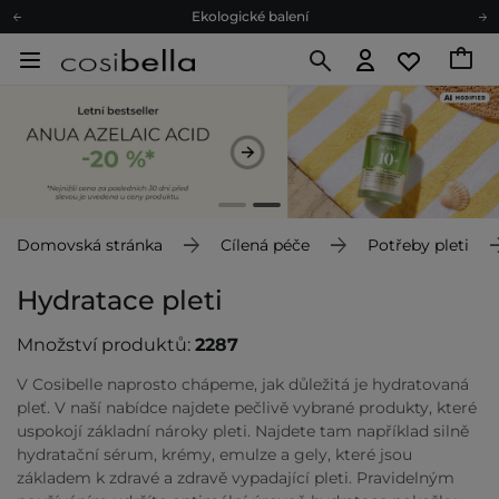
Doporučovací Program
Odeslání do 24 hod.
Darkové karty
Ekologické balení
Domovská stránka
Cílená péče
Potřeby pleti
Hydratace pleti
Množství produktů:
2287
V Cosibelle naprosto chápeme, jak důležitá je hydratovaná
pleť. V naší nabídce najdete pečlivě vybrané produkty, které
uspokojí základní nároky pleti. Najdete tam například silně
hydratační sérum, krémy, emulze a gely, které jsou
základem k zdravé a zdravě vypadající pleti. Pravidelným