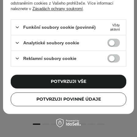
odstraněním cookies z Vašeho prohlížeče. Více informací
naleznete v
Zásadách ochrany soukromí
.
Vždy
Funkční soubory cookie (povinné)
aktivní
Analytické soubory cookie
Reklamní soubory cookie
POTVRZUJI VŠE
APLB - Retinol Vitamin C Vitamin E Mist Essence -
Esence ve spreji s retinolem a vitaminy C a E - 105 ml
POTVRZUJI POVINNÉ ÚDAJE
325,00 Kč