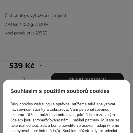
Čisticí olej s výtažkem z rajčat
270 Kč
/
100 g
, s DPH
Kód produktu: 22353
539 Kč
/
ks
PŘIDAT DO KOŠÍKU
Souhlasím s použitím souborů cookies
Ostatní zákazníci si prohlédli
Díky cookies web funguje správně; můžeme také analyzovat
návštěvnost stránky a zobrazovat Vám personalizovanou
reklamu. Níže si můžete zkontrolovat, jaké údaje a za jakým
účelem jsou shromažďovány námi i našimi partnery. Můžete se
také rozhodnout, zda a komu povolíte zpracování údajů (kromě
nezbytných funkčních údajů). Souhlas můžete kdykoli odvolat