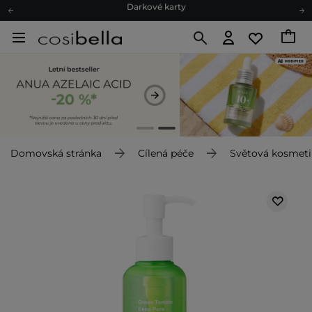
Ekologické balení
Doporučovací Program
Odeslání do 24 hod.
Darkové karty
Ekologické balení
Domovská stránka
Cílená péče
Světová kosmeti