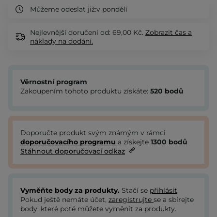
Můžeme odeslat již:
v pondělí
Nejlevnější doručení od: 69,00 Kč.
Zobrazit
čas a
náklady na dodání.
Věrnostní program
Zakoupením tohoto produktu získáte:
520
bodů
Doporučte produkt svým známým v rámci
doporučovacího programu
a získejte
1300
bodů
Stáhnout doporučovací odkaz
Vyměňte body za produkty.
Stačí se
přihlásit
.
Pokud ještě nemáte účet,
zaregistrujte
se a sbírejte
body, které poté můžete vyměnit za produkty.