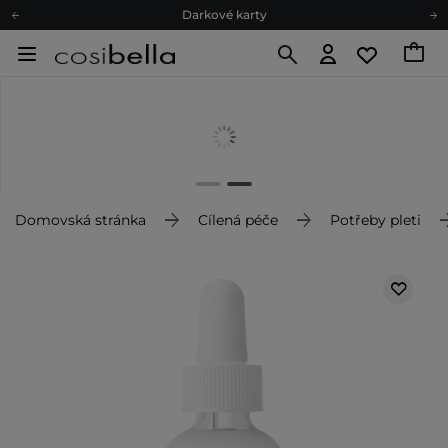
Darkové karty
Ekologické balení
Doporučovací Program
Odeslání do 24 hod.
Darkové karty
Ekologické balení
Domovská stránka
Cílená péče
Potřeby pleti