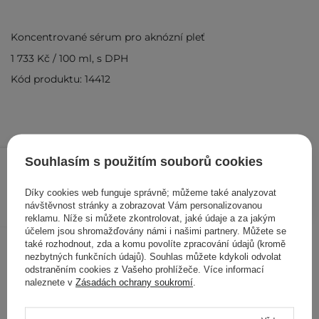
Koncentrované sérum pro aknózní pleť
1 733 Kč
/
100 ml
, s DPH
Kód produktu: 14412
520 Kč
/
ks
Souhlasím s použitím souborů cookies
PŘIDAT DO KOŠÍKU
Díky cookies web funguje správně; můžeme také analyzovat
návštěvnost stránky a zobrazovat Vám personalizovanou
reklamu. Níže si můžete zkontrolovat, jaké údaje a za jakým
účelem jsou shromažďovány námi i našimi partnery. Můžete se
Ostatní zákazníci si prohlédli
také rozhodnout, zda a komu povolíte zpracování údajů (kromě
nezbytných funkčních údajů). Souhlas můžete kdykoli odvolat
odstraněním cookies z Vašeho prohlížeče. Více informací
naleznete v
Zásadách ochrany soukromí
.