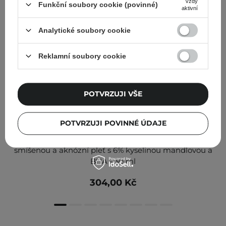
Vždy
Funkční soubory cookie (povinné)
aktivní
Analytické soubory cookie
Reklamní soubory cookie
POTVRZUJI VŠE
POTVRZUJI POVINNÉ ÚDAJE
Geek & Gorgeous - Cheer Up - Středně silný peeling pro
smíšenou a aknózní pleť s 6% kyselinou mandlovou a
BHA - 30 ml
304,00 Kč