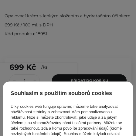
Opalovací krém s lehkým složením a hydratačním účinkem
699 Kč
/
100 ml
, s DPH
Kód produktu: 18951
699 Kč
/
ks
PŘIDAT DO KOŠÍKU
Souhlasím s použitím souborů cookies
Ostatní zákazníci si prohlédli
Díky cookies web funguje správně; můžeme také analyzovat
návštěvnost stránky a zobrazovat Vám personalizovanou
reklamu. Níže si můžete zkontrolovat, jaké údaje a za jakým
účelem jsou shromažďovány námi i našimi partnery. Můžete se
také rozhodnout, zda a komu povolíte zpracování údajů (kromě
nezbytných funkčních údajů). Souhlas můžete kdykoli odvolat