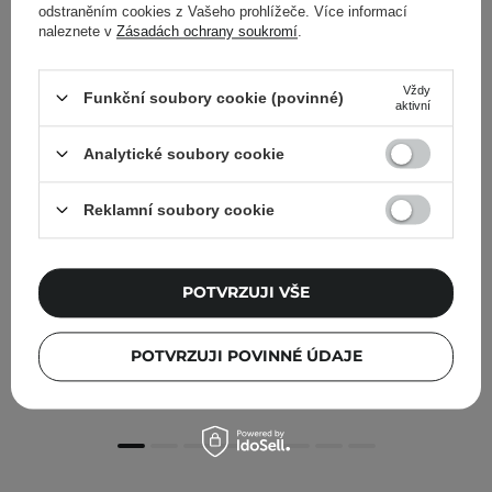
odstraněním cookies z Vašeho prohlížeče. Více informací
naleznete v
Zásadách ochrany soukromí
.
Vždy
Funkční soubory cookie (povinné)
aktivní
Analytické soubory cookie
Reklamní soubory cookie
POTVRZUJI VŠE
Veoli Botanica - Touch Of Passion - Rozjasňující a
vyživující tonikum na obličej - 150 ml
POTVRZUJI POVINNÉ ÚDAJE
519,00 Kč