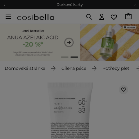
Darkové karty
Ekologické balení
Doporučovací Program
Odeslání do 24 hod.
Darkové karty
Ekologické balení
Domovská stránka
Cílená péče
Potřeby pleti