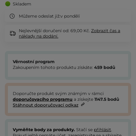
Skladem
Můžeme odeslat již:
v pondělí
Nejlevnější doručení od: 69,00 Kč.
Zobrazit
čas a
náklady na dodání.
Věrnostní program
Zakoupením tohoto produktu získáte:
459
bodů
Doporučte produkt svým známým v rámci
doporučovacího programu
a získejte
1147.5
bodů
Stáhnout doporučovací odkaz
Vyměňte body za produkty.
Stačí se
přihlásit
.
Pokud ještě nemáte účet,
zaregistrujte
se a sbírejte