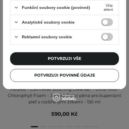
Vždy
Funkční soubory cookie (povinné)
aktivní
Analytické soubory cookie
Reklamní soubory cookie
POTVRZUJI VŠE
POTVRZUJI POVINNÉ ÚDAJE
Medik8 - Calmwise Soothing Cleanser - Ultra-Mild -
Chlorophyll Foam - Jemná čisticí pěna pro kuperózní
pleť s rozšířenými žilkami - 150 ml
590,00 Kč