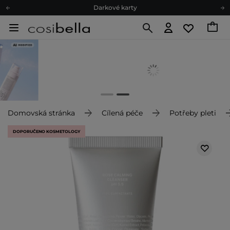
Darkové karty
Ekologické balení
Doporučovací Program
Odeslání do 24 hod.
Darkové karty
Ekologické balení
Domovská stránka
Cílená péče
Potřeby pleti
DOPORUČENO KOSMETOLOGY