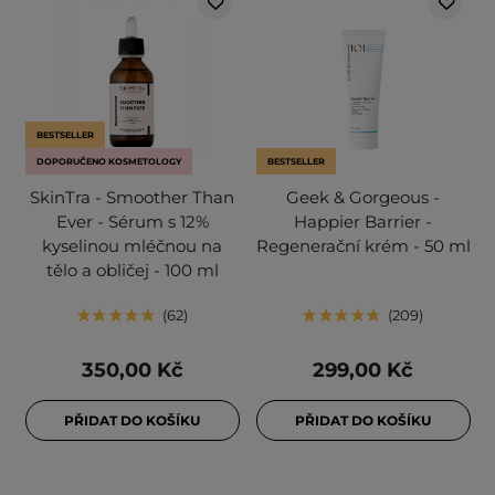
BESTSELLER
DOPORUČENO KOSMETOLOGY
BESTSELLER
SkinTra - Smoother Than
Geek & Gorgeous -
Ever - Sérum s 12%
Happier Barrier -
kyselinou mléčnou na
Regenerační krém - 50 ml
tělo a obličej - 100 ml
62
209
350,00 Kč
299,00 Kč
PŘIDAT DO KOŠÍKU
PŘIDAT DO KOŠÍKU