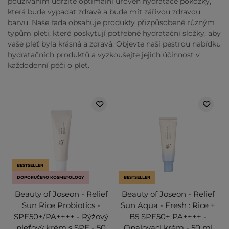
používáním udržíte optimální úroveň hydratace pokožky,
která bude vypadat zdravě a bude mít zářivou zdravou
barvu. Naše řada obsahuje produkty přizpůsobené různým
typům pleti, které poskytují potřebné hydratační složky, aby
vaše pleť byla krásná a zdravá. Objevte naši pestrou nabídku
hydratačních produktů a vyzkoušejte jejich účinnost v
každodenní péči o pleť.
BESTSELLER
DOPORUČENO KOSMETOLOGY
BESTSELLER
Beauty of Joseon - Relief
Beauty of Joseon - Relief
Sun Rice Probiotics -
Sun Aqua - Fresh : Rice +
SPF50+/PA++++ - Rýžový
B5 SPF50+ PA++++ -
pleťový krém s SPF - 50
Opalovací krém - 50 ml