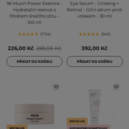
96 Mucin Power Essence -
Eye Serum - Ginseng +
Hydratační esence s
Retinal - Oční sérum proti
filtrátem šnečího slizu -
vráskám - 30 ml
100 ml
1734
540
226,00 Kč
288,00 Kč
392,00 Kč
PŘIDAT DO KOŠÍKU
PŘIDAT DO KOŠÍKU
BESTSELLER
BESTSELLER
DOPORUČENO KOSMETOLOGY