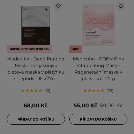
DOPORUČENO KOSMETOLOGY
AKCE
Medicube - Deep Peptide
Medicube - PDRN Pink
Mask - Rozjasňující
Vita Coating Mask -
pleťová maska v plátýnku
Regenerační maska v
s peptidy - 1ks/27ml
plátýnku - 22 g
51
39
68,00 Kč
55,00 Kč
69,00 Kč
PŘIDAT DO KOŠÍKU
PŘIDAT DO KOŠÍKU