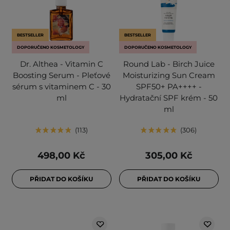
BESTSELLER
BESTSELLER
DOPORUČENO KOSMETOLOGY
DOPORUČENO KOSMETOLOGY
Dr. Althea - Vitamin C
Round Lab - Birch Juice
Boosting Serum - Pleťové
Moisturizing Sun Cream
sérum s vitaminem C - 30
SPF50+ PA++++ -
ml
Hydratační SPF krém - 50
ml
113
306
498,00 Kč
305,00 Kč
PŘIDAT DO KOŠÍKU
PŘIDAT DO KOŠÍKU