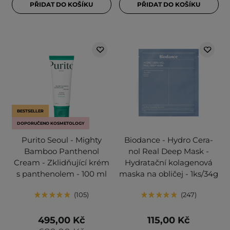
PŘIDAT DO KOŠÍKU
PŘIDAT DO KOŠÍKU
BESTSELLER
DOPORUČENO KOSMETOLOGY
Purito Seoul - Mighty
Biodance - Hydro Cera-
Bamboo Panthenol
nol Real Deep Mask -
Cream - Zklidňující krém
Hydratační kolagenová
s panthenolem - 100 ml
maska na obličej - 1ks/34g
105
247
495,00 Kč
115,00 Kč