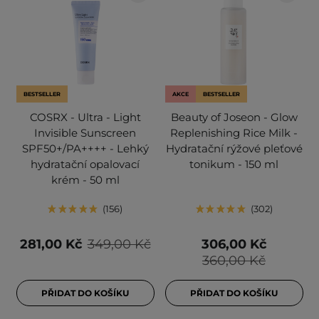
BESTSELLER
AKCE
BESTSELLER
COSRX - Ultra - Light
Beauty of Joseon - Glow
Invisible Sunscreen
Replenishing Rice Milk -
SPF50+/PA++++ - Lehký
Hydratační rýžové pleťové
hydratační opalovací
tonikum - 150 ml
krém - 50 ml
156
302
281,00 Kč
349,00 Kč
306,00 Kč
360,00 Kč
PŘIDAT DO KOŠÍKU
PŘIDAT DO KOŠÍKU