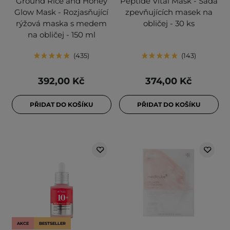
Ground Rice and Honey
Peptide Vital Mask - Sada
Glow Mask - Rozjasňující
zpevňujících masek na
rýžová maska s medem
obličej - 30 ks
na obličej - 150 ml
435
143
392,00 Kč
374,00 Kč
PŘIDAT DO KOŠÍKU
PŘIDAT DO KOŠÍKU
AKCE
BESTSELLER