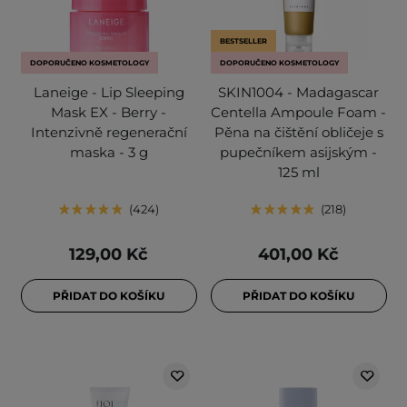
BESTSELLER
DOPORUČENO KOSMETOLOGY
DOPORUČENO KOSMETOLOGY
Laneige - Lip Sleeping
SKIN1004 - Madagascar
Mask EX - Berry -
Centella Ampoule Foam -
Intenzivně regenerační
Pěna na čištění obličeje s
maska - 3 g
pupečníkem asijským -
125 ml
424
218
129,00 Kč
401,00 Kč
PŘIDAT DO KOŠÍKU
PŘIDAT DO KOŠÍKU