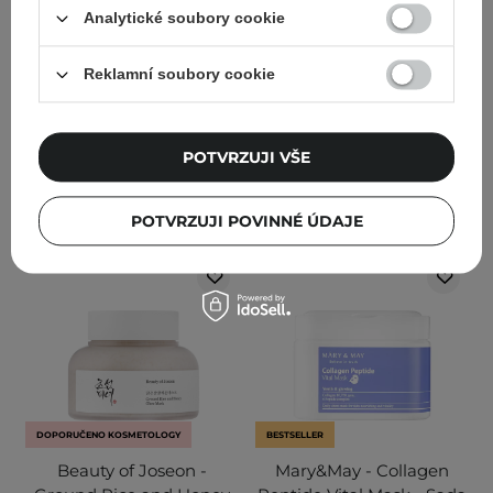
cholesterolem - 80 ml
Hloubkově čisticí pěna na
Analytické soubory cookie
obličej - 150 ml
Reklamní soubory cookie
88
184
743,00 Kč
825,00 Kč
349,00 Kč
POTVRZUJI VŠE
PŘIDAT DO KOŠÍKU
PŘIDAT DO KOŠÍKU
POTVRZUJI POVINNÉ ÚDAJE
DOPORUČENO KOSMETOLOGY
BESTSELLER
Beauty of Joseon -
Mary&May - Collagen