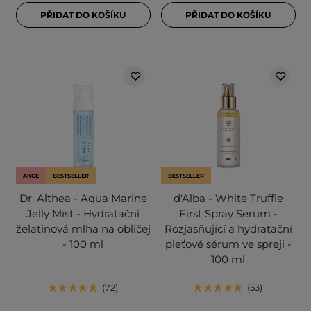
PŘIDAT DO KOŠÍKU
PŘIDAT DO KOŠÍKU
AKCE
BESTSELLER
BESTSELLER
Dr. Althea - Aqua Marine
d'Alba - White Truffle
Jelly Mist - Hydratační
First Spray Serum -
želatinová mlha na obličej
Rozjasňující a hydratační
- 100 ml
pleťové sérum ve spreji -
100 ml
72
53