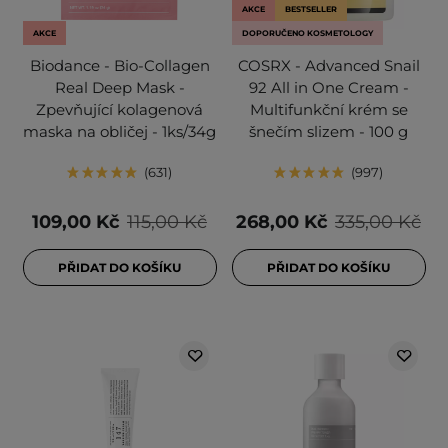
AKCE
BESTSELLER
AKCE
DOPORUČENO KOSMETOLOGY
Biodance - Bio-Collagen
COSRX - Advanced Snail
Real Deep Mask -
92 All in One Cream -
Zpevňující kolagenová
Multifunkční krém se
maska na obličej - 1ks/34g
šnečím slizem - 100 g
631
997
109,00 Kč
115,00 Kč
268,00 Kč
335,00 Kč
PŘIDAT DO KOŠÍKU
PŘIDAT DO KOŠÍKU