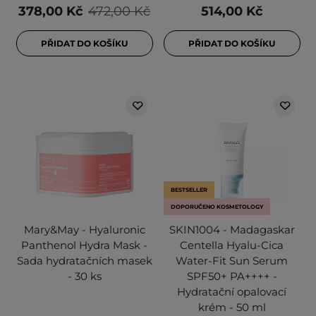
378,00 Kč
472,00 Kč
514,00 Kč
PŘIDAT DO KOŠÍKU
PŘIDAT DO KOŠÍKU
BESTSELLER
DOPORUČENO KOSMETOLOGY
Mary&May - Hyaluronic
SKIN1004 - Madagaskar
Panthenol Hydra Mask -
Centella Hyalu-Cica
Sada hydratačních masek
Water-Fit Sun Serum
- 30 ks
SPF50+ PA++++ -
Hydratační opalovací
krém - 50 ml