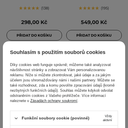
138
195
298,00 Kč
549,00 Kč
PŘIDAT DO KOŠÍKU
PŘIDAT DO KOŠÍKU
Souhlasím s použitím souborů cookies
Díky cookies web funguje správně; můžeme také analyzovat
návštěvnost stránky a zobrazovat Vám personalizovanou
reklamu. Níže si můžete zkontrolovat, jaké údaje a za jakým
účelem jsou shromažďovány námi i našimi partnery. Můžete se
také rozhodnout, zda a komu povolíte zpracování údajů (kromě
nezbytných funkčních údajů). Souhlas můžete kdykoli odvolat
odstraněním cookies z Vašeho prohlížeče. Více informací
naleznete v
Zásadách ochrany soukromí
.
AKCE
BESTSELLER
BESTSELLER
Aestura - Atobarrier 365
Anua - Heartleaf
Vždy
Cream - Hydratační krém
Quercetinol Pore Deep
Funkční soubory cookie (povinné)
aktivní
s ceramidy a
Cleansing Foam -