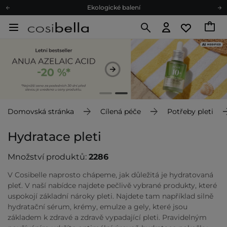
Ekologické balení
Doporučovací Program
Odeslání do 24 hod.
Darkové karty
Ekologické balení
Domovská stránka
Cílená péče
Potřeby pleti
Hydratace pleti
Množství produktů:
2286
V Cosibelle naprosto chápeme, jak důležitá je hydratovaná
pleť. V naší nabídce najdete pečlivě vybrané produkty, které
uspokojí základní nároky pleti. Najdete tam například silně
hydratační sérum, krémy, emulze a gely, které jsou
základem k zdravé a zdravě vypadající pleti. Pravidelným