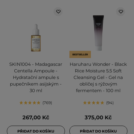
BESTSELLER
SKIN1004 - Madagascar
Haruharu Wonder - Black
Centella Ampoule -
Rice Moisture 5.5 Soft
Hydratační ampule s
Cleansing Gel - Gel na
pupečníkem asijským -
obličej s rýžovým
30 ml
fermentem - 100 ml
769
94
267,00 Kč
375,00 Kč
PŘIDAT DO KOŠÍKU
PŘIDAT DO KOŠÍKU