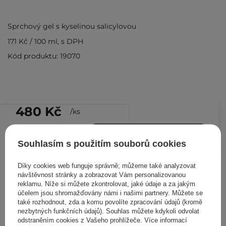
Sprchový gel s kyselinou salicylovou
171 Kč
/
100 ml
, s DPH
Kód produktu: 19070
480 Kč
/
ks
PŘIDAT DO KOŠÍKU
Souhlasím s použitím souborů cookies
Díky cookies web funguje správně; můžeme také analyzovat
Ostatní zákazníci si prohlédli
návštěvnost stránky a zobrazovat Vám personalizovanou
reklamu. Níže si můžete zkontrolovat, jaké údaje a za jakým
účelem jsou shromažďovány námi i našimi partnery. Můžete se
také rozhodnout, zda a komu povolíte zpracování údajů (kromě
nezbytných funkčních údajů). Souhlas můžete kdykoli odvolat
odstraněním cookies z Vašeho prohlížeče. Více informací