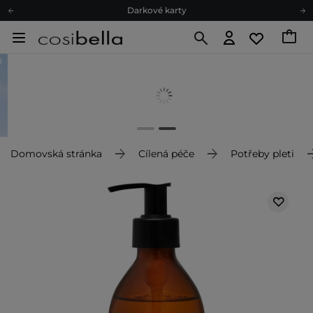
Darkové karty
Ekologické balení
Doporučovací Program
Odeslání do 24 hod.
Darkové karty
Ekologické balení
Domovská stránka
Cílená péče
Potřeby pleti