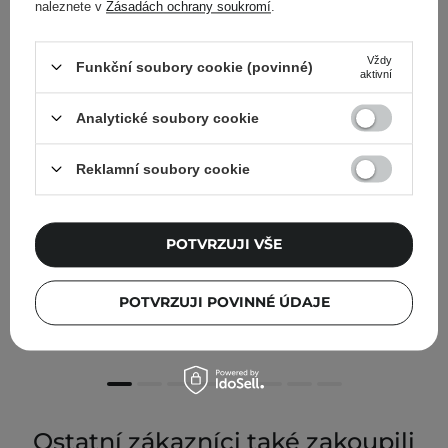
naleznete v
Zásadách ochrany soukromí
.
Vždy
Funkční soubory cookie (povinné)
aktivní
Analytické soubory cookie
Reklamní soubory cookie
POTVRZUJI VŠE
HEVEBLUE - Salmon Fruity Centella Body Wash - Tělový
mycí gel - 300 g
POTVRZUJI POVINNÉ ÚDAJE
589,00 Kč
Ostatní zákazníci také zakoupili