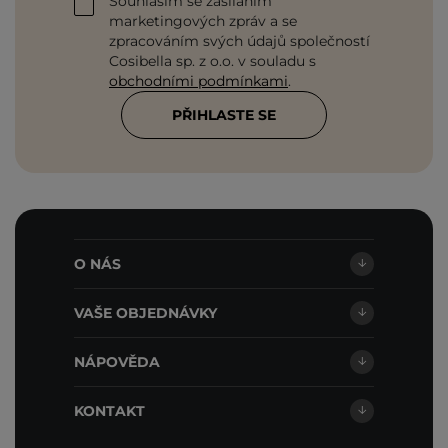
Souhlasím se zasíláním
marketingových zpráv a se
zpracováním svých údajů společností
Cosibella sp. z o.o. v souladu s
obchodními podmínkami
.
PŘIHLASTE SE
O NÁS
VAŠE OBJEDNÁVKY
NÁPOVĚDA
KONTAKT