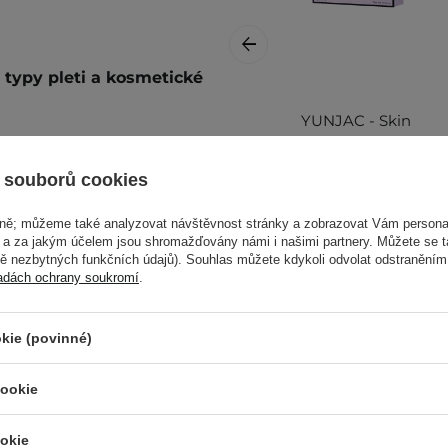
 typy pleti a kosmetické
YUNJAC - Skin
Perfecting Glow
Prep Pad -
 souborů cookies
Rozjasňující
polštářky na obličej
vně; můžeme také analyzovat návštěvnost stránky a zobrazovat Vám personal
- 15x8g
e a za jakým účelem jsou shromažďovány námi i našimi partnery. Můžete se 
je a vklepejte do úplného
mě nezbytných funkčních údajů). Souhlas můžete kdykoli odvolat odstraněním
adách ochrany soukromí
.
389,00 Kč
alší informace najdete v
kie (povinné)
cookie
okie