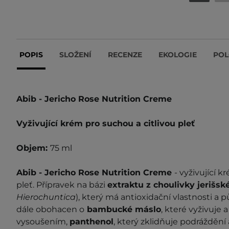
POPIS
SLOŽENÍ
RECENZE
EKOLOGIE
POL
Abib - Jericho Rose Nutrition Creme
Vyživující krém pro suchou a citlivou pleť
Objem:
75 ml
Abib - Jericho Rose Nutrition Creme
- vyživující k
pleť. Přípravek na bázi
extraktu z choulivky jerišsk
Hierochuntica
), který má antioxidační vlastnosti a p
dále obohacen o
bambucké máslo
, které vyživuje 
vysoušením,
panthenol
, který zklidňuje podráždění