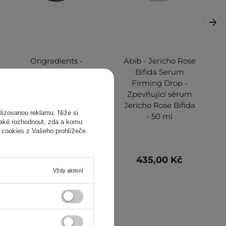
Ongredients -
Abib - Jericho Rose
Butterfly Pea
Bifida Serum
Cleansing Ball -
Firming Drop -
Čistící gel na
Zpevňující sérum
obličej - Kulička -
Jericho Rose Bifida
izovanou reklamu. Níže si
110 g
- 50 ml
také rozhodnout, zda a komu
 cookies z Vašeho prohlížeče.
325,00 Kč
435,00 Kč
Vždy aktivní