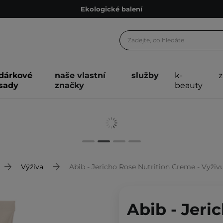
Ekologické balení
Doporučovací Program
Odeslání do 24 hod.
Darkové karty
dárkové
naše vlastní
služby
k-
Ekologické balení
sady
značky
beauty
Výživa
Abib - Jericho Rose Nutrition Creme - Vyživu
Abib - Jeri