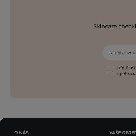
Skincare checkl
Zadejte svoj
Souhlasí
společnos
O NÁS
VAŠE OBJE