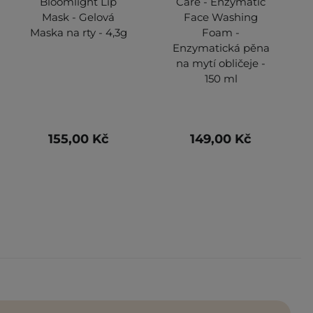
Bloomlight Lip
Care - Enzymatic
Mask - Gelová
Face Washing
Maska na rty - 4,3g
Foam -
Enzymatická pěna
na mytí obličeje -
150 ml
155,00 Kč
149,00 Kč