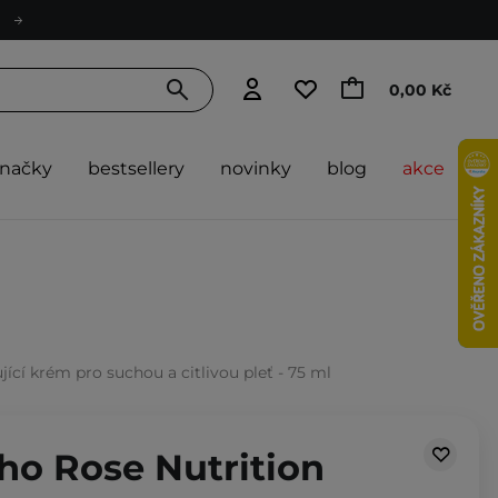
0,00 Kč
značky
bestsellery
novinky
blog
akce
jící krém pro suchou a citlivou pleť - 75 ml
cho Rose Nutrition