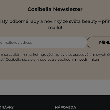
Cosibella Newsletter
isty, odborné rady a novinky ze světa beauty – př
mailu!
i e-mailovou adresu
PŘIHL
m se zasíláním marketingových zpráv a se zpracováním svých ú
tí Cosibella sp. z o.o. v souladu s
obchodními podmínkami
.
DNÁVKY
NÁPOVĚDA