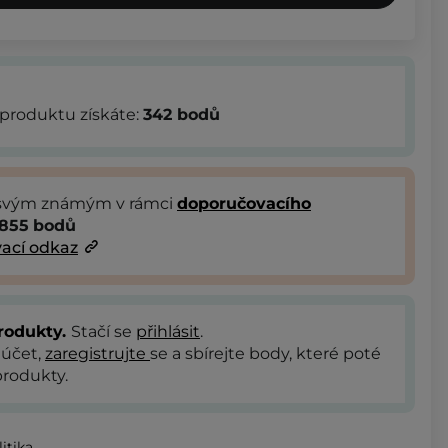
produktu získáte:
342
bodů
 svým známým v rámci
doporučovacího
855
bodů
ací odkaz
rodukty.
Stačí se
přihlásit
.
 účet,
zaregistrujte
se a sbírejte body, které poté
rodukty.
itika