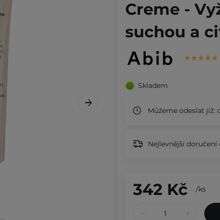
Creme - Vyž
suchou a cit
Skladem
Můžeme odeslat již:
d
Nejlevnější doručení 
342 Kč
/
ks