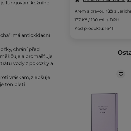
uje fungování kožního
Krém s pravou růží z Jer
137 Kč
/
100 ml
, s DPH
Kód produktu: 16411
richa“; má antioxidační
ožky, chrání před
Osta
 změkčuje a promašťuje
 ztrátu vody z pokožky a
roti vráskám, zlepšuje
je tón pleti