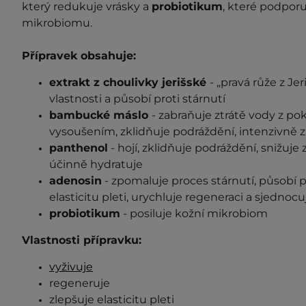
který redukuje vrásky a
probiotikum
, které podpor
mikrobiomu.
Přípravek obsahuje:
extrakt z choulivky jerišské
- „pravá růže z Je
vlastnosti a působí proti stárnutí
bambucké máslo
-
zabraňuje ztrátě vody z pok
vysoušením, zklidňuje podráždění, intenzivně
panthenol
- hojí, zklidňuje podráždění, snižuje
účinně hydratuje
adenosin
- zpomaluje proces stárnutí, působí p
elasticitu pleti, urychluje regeneraci a sjednocu
probiotikum
- posiluje kožní mikrobiom
Vlastnosti přípravku:
vyživuje
regeneruje
zlepšuje elasticitu pleti