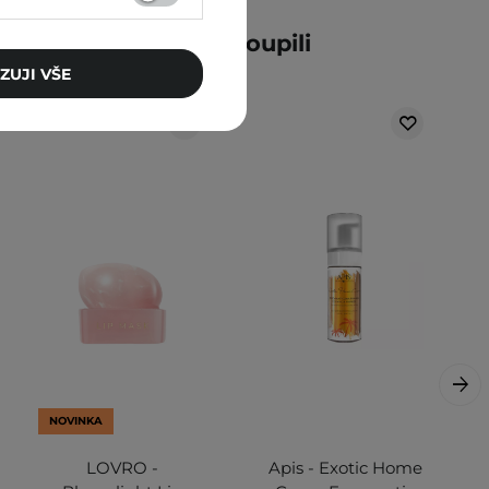
ní zákazníci také zakoupili
ZUJI VŠE
NOVINKA
LOVRO -
Apis - Exotic Home