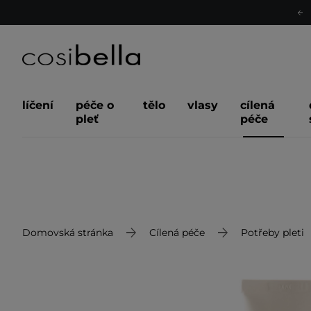
líčení
péče o
tělo
vlasy
cílená
pleť
péče
Domovská stránka
Cílená péče
Potřeby pleti