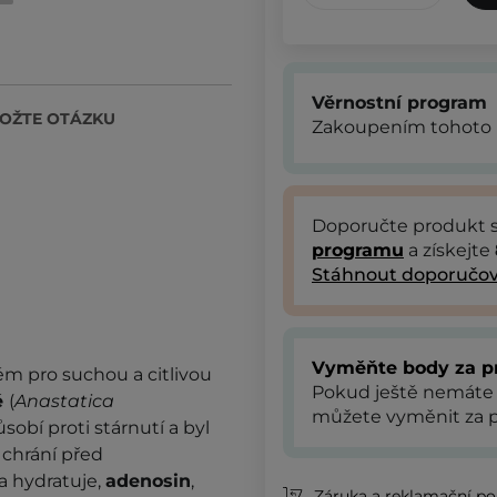
Věrnostní program
OŽTE OTÁZKU
Zakoupením tohoto 
Doporučte produkt
programu
a získejte
Stáhnout doporučov
Vyměňte body za p
rém pro suchou a citlivou
Pokud ještě nemáte
é
(
Anastatica
můžete vyměnit za p
ůsobí proti stárnutí a byl
a chrání před
 a hydratuje,
adenosin
,
Záruka a reklamační pol