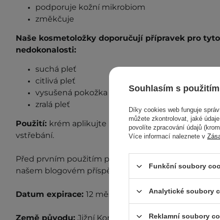
podporuje kožní mikrobiom
změkčuje
Naše kosmetoložky doporučují přípravek pro tyto
nedokonalosti:
suchá pleť
citlivá pleť
Souhlasím s použitím
vysušená pokožka
zralá pleť
Díky cookies web funguje sprá
můžete zkontrolovat, jaké údaj
Použití:
krém aplikujte na očištěnou pokožku obliče
povolíte zpracování údajů (kro
vstřebání.
Více informací naleznete v
Zás
Před prvním použitím proveďte test snášenlivosti. D
Funkční soubory coo
našem blogovém příspěvku
„Test snášenlivosti“
.
Analytické soubory 
Datum expirace:
12 měsíců od otevření.
Reklamní soubory co
Země původu:
Jižní Korea