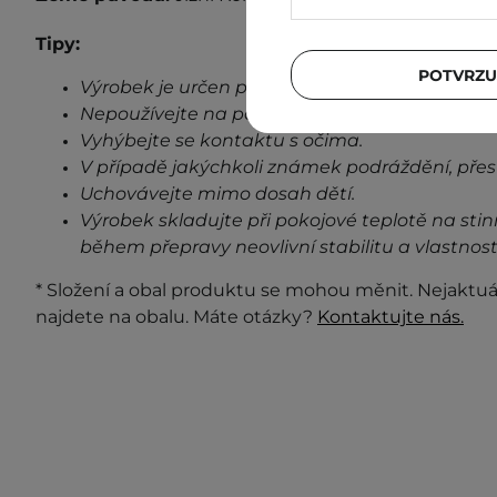
Tipy:
POTVRZU
Výrobek je určen pouze pro vnější použití.
Nepoužívejte na poškozenou pokožku.
Vyhýbejte se kontaktu s očima.
V případě jakýchkoli známek podráždění, přes
Uchovávejte mimo dosah dětí.
Výrobek skladujte při pokojové teplotě na stin
během přepravy neovlivní stabilitu a vlastnost
* Složení a obal produktu se mohou měnit. Nejaktuá
najdete na obalu. Máte otázky?
Kontaktujte nás.