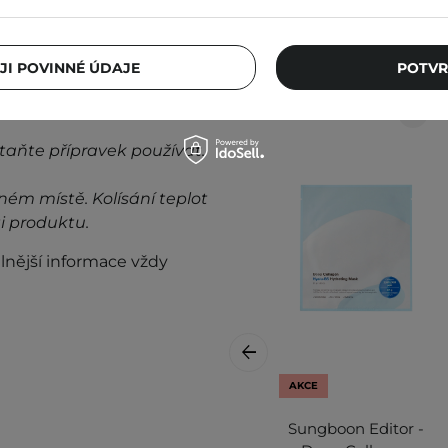
Ostat
JI POVINNÉ ÚDAJE
POTVR
taňte přípravek používat.
ném místě. Kolísání teplot
i produktu.
lnější informace vždy
AKCE
Sungboon Editor -