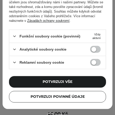
účelem jsou shromažďovány námi i našimi partnery. Můžete se
také rozhodnout, zda a komu povolíte zpracování údajů (kromě
nezbytných funkčních údajů). Souhlas můžete kdykoli odvolat
odstraněním cookies z Vašeho prohlížeče. Více informací
naleznete v
Zásadách ochrany soukromí
.
Vždy
Funkční soubory cookie (povinné)
aktivní
Analytické soubory cookie
Reklamní soubory cookie
POTVRZUJI VŠE
POTVRZUJI POVINNÉ ÚDAJE
APLB - Collagen EGF Peptide Sheet Mask - Hydratační
a zpevňující plátýnková maska na obličej - 1ks/25ml
46,00 Kč