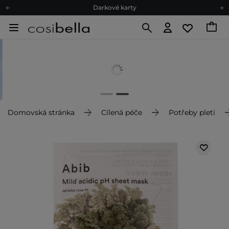
Darkové karty
Ekologické balení
Doporučovací Program
Odeslání do 24 hod.
Darkové karty
Ekologické balení
Domovská stránka
Cílená péče
Potřeby pleti