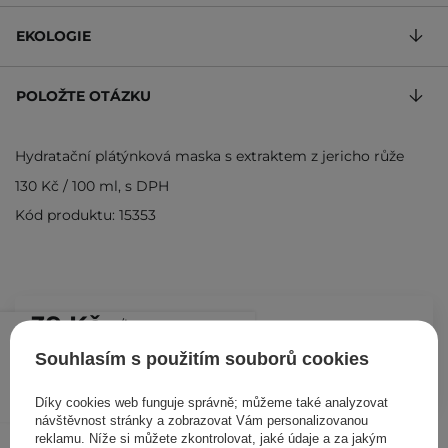
EKOLOGIE
POLOŽTE OTÁZKU
Hydratační plátýnková maska s extraktem z jericho růže
130 Kč
/
100 ml
, s DPH
Kód produktu: 15353
39 Kč
/
ks
Souhlasím s použitím souborů cookies
PŘIDAT DO KOŠÍKU
Díky cookies web funguje správně; můžeme také analyzovat
návštěvnost stránky a zobrazovat Vám personalizovanou
reklamu. Níže si můžete zkontrolovat, jaké údaje a za jakým
Ostatní zákazníci si prohlédli