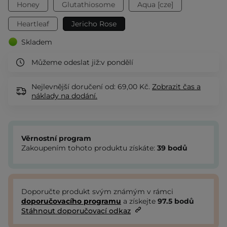
Honey
Glutathiosome
Aqua [cze]
Heartleaf
Jericho Rose
Skladem
Můžeme odeslat již:
v pondělí
Nejlevnější doručení od: 69,00 Kč.
Zobrazit
čas a
náklady na dodání.
Věrnostní program
Zakoupením tohoto produktu získáte:
39
bodů
Doporučte produkt svým známým v rámci
doporučovacího programu
a získejte
97.5
bodů
Stáhnout doporučovací odkaz