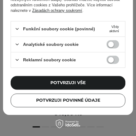
odstraněním cookies z Vašeho prohlížeče. Více informací
naleznete v
Zásadách ochrany soukromí
.
Vždy
Funkční soubory cookie (povinné)
aktivní
Analytické soubory cookie
Reklamní soubory cookie
POTVRZUJI VŠE
Anua - Heartleaf 70 Intense Calming Cream -
POTVRZUJI POVINNÉ ÚDAJE
Zklidňující krém s extraktem z toulně srdčité - 50 ml
640,00 Kč