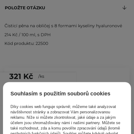
POLOŽTE OTÁZKU
Čisticí pěna na obličej s 8 formami kyseliny hyaluronové
214 Kč
/
100 ml
, s DPH
Kód produktu: 22500
321 Kč
/
ks
PŘIDAT DO KOŠÍKU
Souhlasím s použitím souborů cookies
Díky cookies web funguje správně; můžeme také analyzovat
Ostatní zákazníci si prohlédli
návštěvnost stránky a zobrazovat Vám personalizovanou
reklamu. Níže si můžete zkontrolovat, jaké údaje a za jakým
účelem jsou shromažďovány námi i našimi partnery. Můžete se
také rozhodnout, zda a komu povolíte zpracování údajů (kromě
nezbytných funkčních údajů). Souhlas můžete kdykoli odvolat