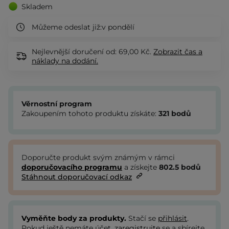
Skladem
Můžeme odeslat již:
v pondělí
Nejlevnější doručení od: 69,00 Kč.
Zobrazit
čas a
náklady na dodání.
Věrnostní program
Zakoupením tohoto produktu získáte:
321
bodů
Doporučte produkt svým známým v rámci
doporučovacího programu
a získejte
802.5
bodů
Stáhnout doporučovací odkaz
Vyměňte body za produkty.
Stačí se
přihlásit
.
Pokud ještě nemáte účet,
zaregistrujte
se a sbírejte