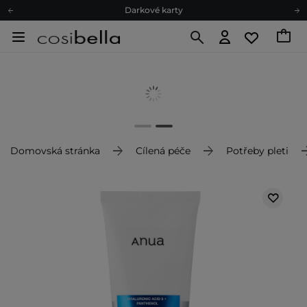
Darkové karty
Ekologické balení
Doporučovací Program
Odeslání do 24 hod.
Darkové karty
Ekologické balení
Domovská stránka
Cílená péče
Potřeby pleti