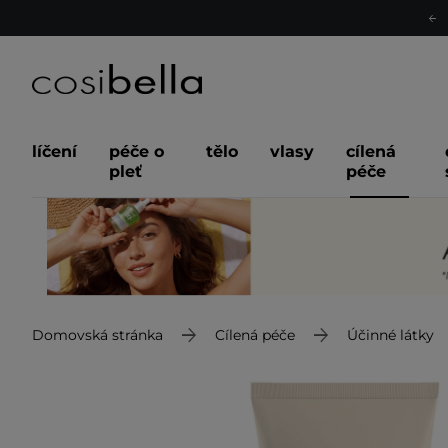
líčení
péče o
tělo
vlasy
cílená
pleť
péče
Domovská stránka
Cílená péče
Účinné látky