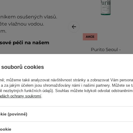
níkem osušených vlasů.
ěte vlažnou vodou.
em.
AKCE
asové péči na našem
Purito Seoul -
Wonder Releaf
alší informace najdete v
Centella Serum -
 souborů cookies
Zklidňující sérum s
extraktem z
vně; můžeme také analyzovat návštěvnost stránky a zobrazovat Vám personal
pupečníku
e a za jakým účelem jsou shromažďovány námi i našimi partnery. Můžete se 
asijského - 60 ml
mě nezbytných funkčních údajů). Souhlas můžete kdykoli odvolat odstraněním
adách ochrany soukromí
.
665,00 Kč
kie (povinné)
739,00 Kč
cookie