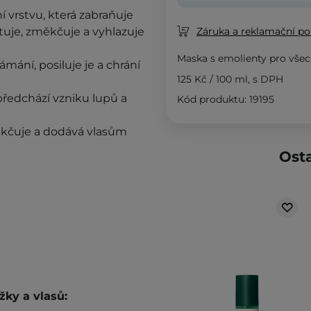
í vrstvu, která zabraňuje
je, změkčuje a vyhlazuje
Záruka a reklamační pol
Maska s emolienty pro všec
lámání, posiluje je a chrání
125 Kč
/
100 ml
, s DPH
předchází vzniku lupů a
Kód produktu: 19195
ěkčuje a dodává vlasům
Osta
žky a vlasů: