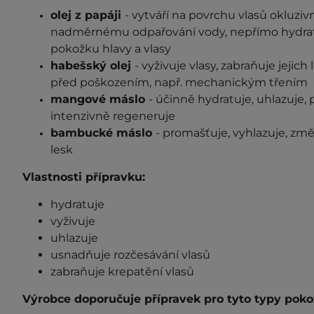
olej z papáji
-
vytváří na povrchu vlasů okluzivn
nadměrnému odpařování vody, nepřímo hydratu
pokožku hlavy a vlasy
habešský olej
- vyživuje
vlasy, zabraňuje jejich 
před poškozením, např. mechanickým třením
mangové máslo
-
účinně hydratuje, uhlazuje, 
intenzivně
regeneruje
bambucké máslo
- promašťuje, vyhlazuje, zm
lesk
Vlastnosti přípravku:
hydratuje
vyživuje
uhlazuje
usnadňuje rozčesávání vlasů
zabraňuje krepatění vlasů
Výrobce doporučuje přípravek pro tyto typy poko