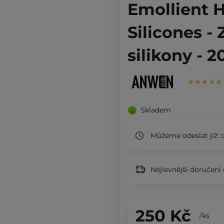
Emollient 
Silicones -
silikony - 
Skladem
Můžeme odeslat již:
d
Nejlevnější doručení 
250 Kč
/
ks