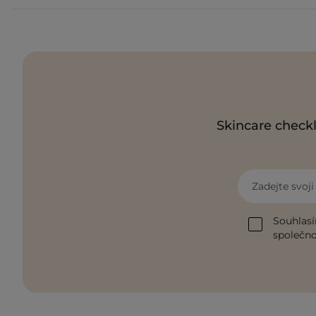
Skincare checkl
Zadejte svoj
Souhlasí
společnos