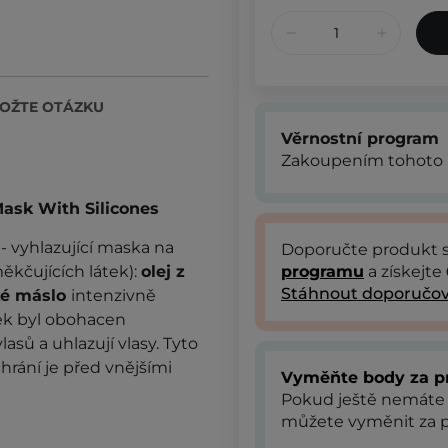
OŽTE OTÁZKU
Věrnostní program
Zakoupením tohoto 
ask With Silicones
n
- vyhlazující maska na
Doporučte produkt
kčujících látek):
olej z
programu
a získejte
Stáhnout doporučov
é máslo
intenzivně
avek byl obohacen
lasů a uhlazují vlasy. Tyto
hrání je před vnějšími
Vyměňte body za p
Pokud ještě nemáte
můžete vyměnit za p