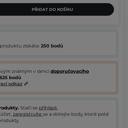
PŘIDAT DO KOŠÍKU
produktu získáte:
250
bodů
 svým známým v rámci
doporučovacího
625
bodů
ací odkaz
rodukty.
Stačí se
přihlásit
.
 účet,
zaregistrujte
se a sbírejte body, které poté
rodukty.