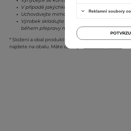
Vyhýbejte se kontaktu s očima.
V případě jakýchkoli známek podráždění, přes
Reklamní soubory co
Uchovávejte mimo dosah dětí.
Výrobek skladujte při pokojové teplotě na stin
během přepravy neovlivní stabilitu a vlastnost
POTVRZU
* Složení a obal produktu se mohou měnit. Nejaktuá
najdete na obalu. Máte otázky?
Kontaktujte nás.