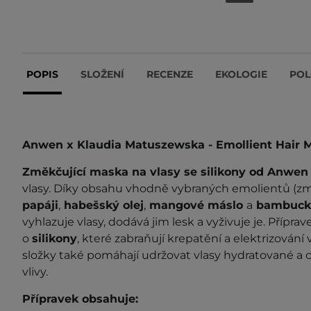
POPIS
SLOŽENÍ
RECENZE
EKOLOGIE
POL
Anwen x Klaudia Matuszewska - Emollient Hair M
Změkčující maska na vlasy se silikony od Anwe
vlasy. Díky obsahu vhodně vybraných emolientů (změ
papáji
,
habešský olej
,
mangové máslo
a
bambuck
vyhlazuje vlasy, dodává jim lesk a vyživuje je. Přípr
o
silikony
, které zabraňují krepatění a elektrizování v
složky
také pomáhají udržovat vlasy hydratované a c
vlivy.
Přípravek obsahuje: