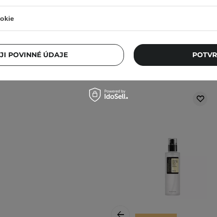
taňte přípravek používat.
okie
ném místě. Kolísání teplot
i produktu.
JI POVINNÉ ÚDAJE
POTVR
Ostat
lnější informace vždy