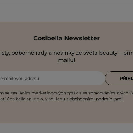
Cosibella Newsletter
isty, odborné rady a novinky ze světa beauty – př
mailu!
i e-mailovou adresu
PŘIHL
m se zasíláním marketingových zpráv a se zpracováním svých ú
tí Cosibella sp. z o.o. v souladu s
obchodními podmínkami
.