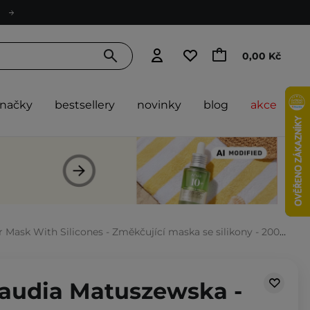
0,00 Kč
značky
bestsellery
novinky
blog
akce
ask With Silicones - Změkčující maska se silikony - 200 ml
audia Matuszewska -