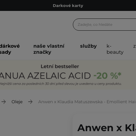
Ekologické balení
Doporučovací Program
Odeslání do 24 hod.
Darkové karty
dárkové
naše vlastní
služby
k-
Ekologické balení
sady
značky
beauty
Oleje
Anwen x Klaudia Matuszewska - Emollient Hair M
Anwen x Kl