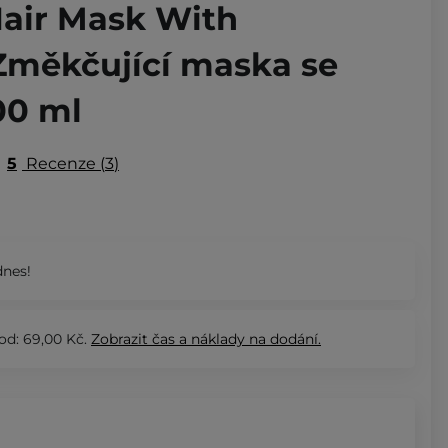
Hair Mask With
 Změkčující maska se
200 ml
5
Recenze
3
nes!
od: 69,00 Kč.
Zobrazit
čas a náklady na dodání.