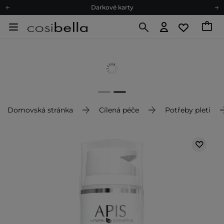
Darkové karty
Ekologické balení
Doporučovací Program
Odeslání do 24 hod.
Darkové karty
Ekologické balení
Domovská stránka
Cílená péče
Potřeby pleti