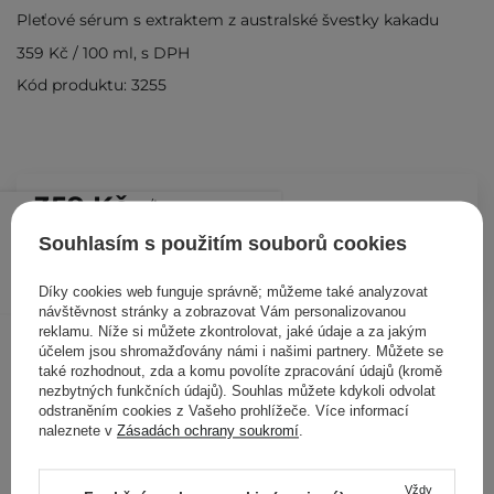
Pleťové sérum s extraktem z australské švestky kakadu
359 Kč
/
100 ml
, s DPH
Kód produktu: 3255
359 Kč
/
ks
Souhlasím s použitím souborů cookies
PŘIDAT DO KOŠÍKU
Díky cookies web funguje správně; můžeme také analyzovat
návštěvnost stránky a zobrazovat Vám personalizovanou
reklamu. Níže si můžete zkontrolovat, jaké údaje a za jakým
Ostatní zákazníci si prohlédli
účelem jsou shromažďovány námi i našimi partnery. Můžete se
také rozhodnout, zda a komu povolíte zpracování údajů (kromě
nezbytných funkčních údajů). Souhlas můžete kdykoli odvolat
odstraněním cookies z Vašeho prohlížeče. Více informací
naleznete v
Zásadách ochrany soukromí
.
Vždy