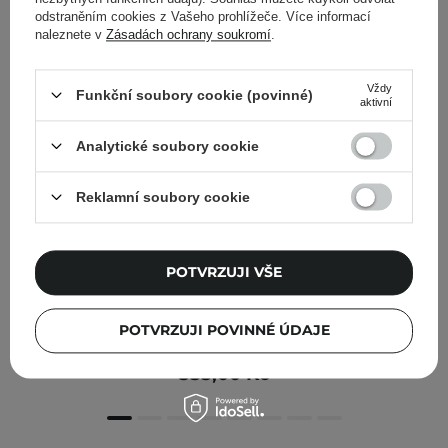
odstraněním cookies z Vašeho prohlížeče. Více informací
naleznete v
Zásadách ochrany soukromí
.
Vždy
Funkční soubory cookie (povinné)
aktivní
Analytické soubory cookie
Reklamní soubory cookie
POTVRZUJI VŠE
Q+A - Vitamin C Body Cream - Antioxidační tělový
POTVRZUJI POVINNÉ ÚDAJE
balzám s vitamínem C - 250 ml
355,00 Kč