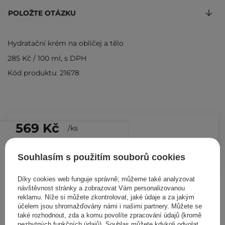
POLOŽTE OTÁZKU
Hydratační krém na obličej a tělo
285 Kč
/
100 ml
, s DPH
Kód produktu: 21678
569 Kč
/
ks
PŘIDAT DO KOŠÍKU
Souhlasím s použitím souborů cookies
Díky cookies web funguje správně; můžeme také analyzovat
Ostatní zákazníci si prohlédli
návštěvnost stránky a zobrazovat Vám personalizovanou
reklamu. Níže si můžete zkontrolovat, jaké údaje a za jakým
účelem jsou shromažďovány námi i našimi partnery. Můžete se
také rozhodnout, zda a komu povolíte zpracování údajů (kromě
nezbytných funkčních údajů). Souhlas můžete kdykoli odvolat