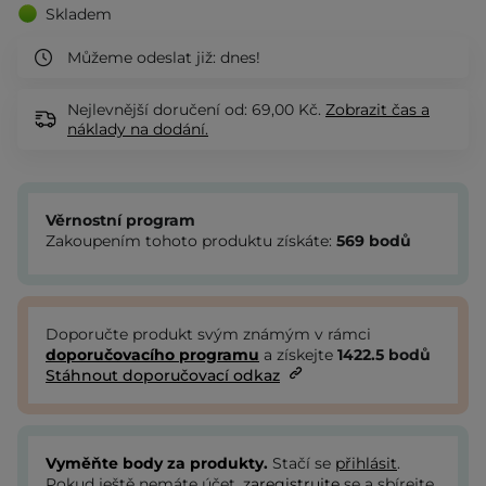
Skladem
Můžeme odeslat již:
dnes!
Nejlevnější doručení od: 69,00 Kč.
Zobrazit
čas a
náklady na dodání.
Věrnostní program
Zakoupením tohoto produktu získáte:
569
bodů
Doporučte produkt svým známým v rámci
doporučovacího programu
a získejte
1422.5
bodů
Stáhnout doporučovací odkaz
Vyměňte body za produkty.
Stačí se
přihlásit
.
Pokud ještě nemáte účet,
zaregistrujte
se a sbírejte