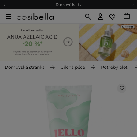
Darkové karty
Ekologické balení
Doporučovací Program
Odeslání do 24 hod.
Darkové karty
Ekologické balení
Domovská stránka
Cílená péče
Potřeby pleti