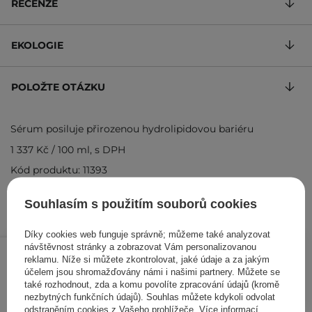
RECENZE
EKOLOGIE
POLOŽTE OTÁZKU
Sérum posiluje přirozenou hydrolipidovou bariéru
1 337 Kč
/
100 ml
, s DPH
Kód produktu: 11393
Souhlasím s použitím souborů cookies
Díky cookies web funguje správně; můžeme také analyzovat
401 Kč
/
ks
návštěvnost stránky a zobrazovat Vám personalizovanou
reklamu. Níže si můžete zkontrolovat, jaké údaje a za jakým
účelem jsou shromažďovány námi i našimi partnery. Můžete se
PŘIDAT DO KOŠÍKU
také rozhodnout, zda a komu povolíte zpracování údajů (kromě
nezbytných funkčních údajů). Souhlas můžete kdykoli odvolat
odstraněním cookies z Vašeho prohlížeče. Více informací