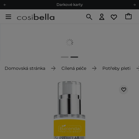
Darkové karty
Ekologické balení
Doporučovací Program
Odeslání do 24 hod.
Darkové karty
Ekologické balení
Domovská stránka
Cílená péče
Potřeby pleti