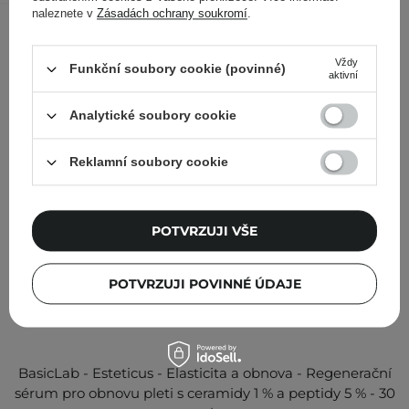
naleznete v
Zásadách ochrany soukromí
.
Ostatní zákazníci si prohlédli
Vždy
Funkční soubory cookie (povinné)
aktivní
Analytické soubory cookie
Reklamní soubory cookie
POTVRZUJI VŠE
POTVRZUJI POVINNÉ ÚDAJE
BasicLab - Esteticus - Elasticita a obnova - Regenerační
sérum pro obnovu pleti s ceramidy 1 % a peptidy 5 % - 30