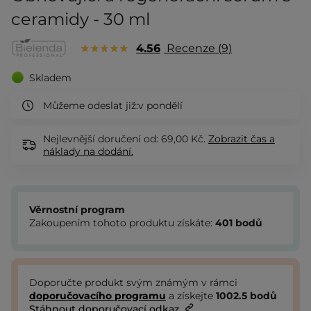
ceramidy - 30 ml
4.56
Recenze
9
Skladem
Můžeme odeslat již:
v pondělí
Nejlevnější doručení od: 69,00 Kč.
Zobrazit
čas a
náklady na dodání.
Věrnostní program
Zakoupením tohoto produktu získáte:
401
bodů
Doporučte produkt svým známým v rámci
doporučovacího programu
a získejte
1002.5
bodů
Stáhnout doporučovací odkaz