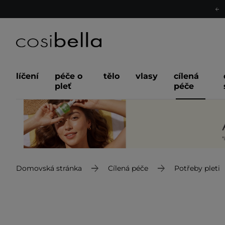
líčení
péče o
tělo
vlasy
cílená
pleť
péče
Domovská stránka
Cílená péče
Potřeby pleti