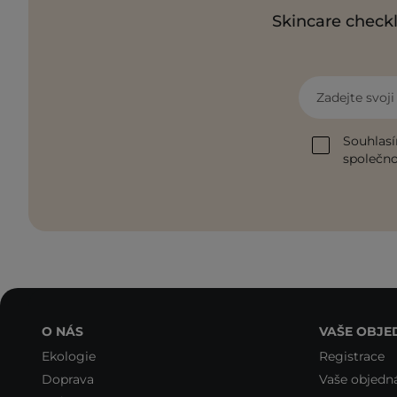
Skincare checkl
Zadejte svoj
Souhlasí
společnos
O NÁS
VAŠE OBJE
Ekologie
Registrace
Doprava
Vaše objedn