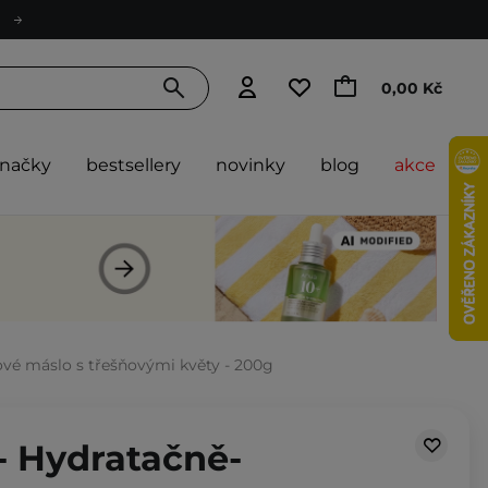
0,00 Kč
značky
bestsellery
novinky
blog
akce
ové máslo s třešňovými květy - 200g
- Hydratačně-