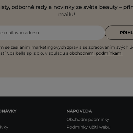
isty, odborné rady a novinky ze světa beauty – př
mailu!
i e-mailovou adresu
PŘIHL
m se zasíláním marketingových zpráv a se zpracováním svých ú
tí Cosibella sp. z o.o. v souladu s
obchodními podmínkami
.
DNÁVKY
NÁPOVĚDA
Obchodní podmínky
ávky
Podmínky užití webu