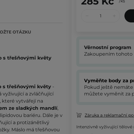
285 Kč
/
ks
OŽTE OTÁZKU
Věrnostní program
Zakoupením tohoto 
o s třešňovými květy
Vyměňte body za p
o s třešňovými květy
-
Pokud ještě nemáte
vyživující a zvláčňující
můžete vyměnit za p
, které vytvářejí na
jem ze sladkých mandlí
,
lipidovou bariéru. Dále je v
Záruka a reklamační pol
ňující a protizánětlivý
Intenzivně vyživující tělové
ožky. Máslo má třešňovou