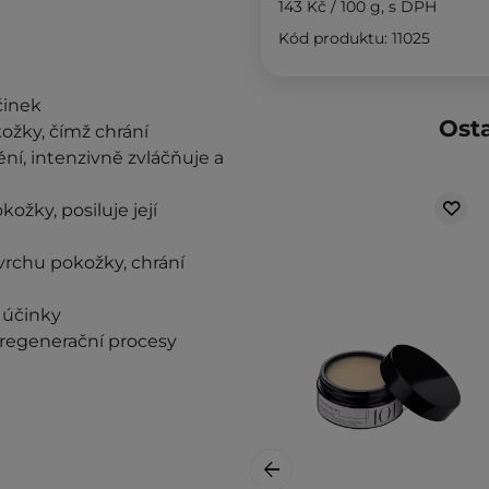
143 Kč
/
100 g
, s DPH
Kód produktu: 11025
činek
Osta
kožky, čímž chrání
í, intenzivně zvláčňuje a
ožky, posiluje její
ovrchu pokožky, chrání
í účinky
e regenerační procesy