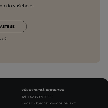
ímo do vašeho e-
ASTE SE
dajů
ZÁKAZNICKÁ PODPORA
Tel.
+420597010522
E-mail:
objednavky@cosibella.cz