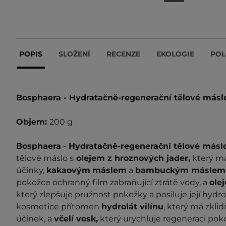
POPIS
SLOŽENÍ
RECENZE
EKOLOGIE
POL
Bosphaera - Hydratačně-regenerační tělové másl
Objem:
200 g
Bosphaera
- Hydratačně-regenerační
tělové másl
tělové máslo s
olejem z hroznových jader,
který má 
účinky,
kakaovým
máslem
a
bambuckým máslem
pokožce ochranný film zabraňující ztrátě vody, a
ole
který zlepšuje pružnost pokožky a posiluje její hydro
kosmetice přítomen
hydrolát vilínu
, který má zklid
účinek, a
včelí vosk,
který urychluje regeneraci pok