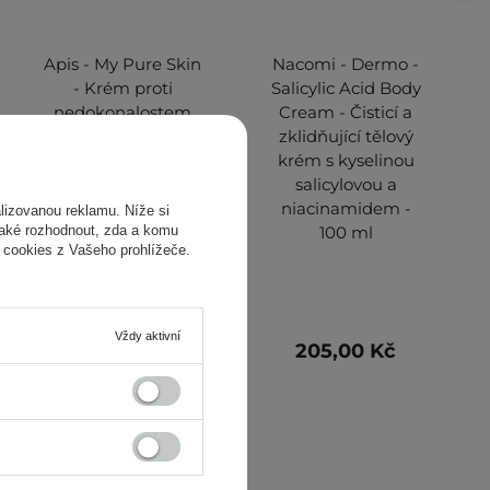
Apis - My Pure Skin
Nacomi - Dermo -
- Krém proti
Salicylic Acid Body
nedokonalostem
Cream - Čisticí a
pleti - 10 ml
zklidňující tělový
krém s kyselinou
salicylovou a
niacinamidem -
izovanou reklamu. Níže si
také rozhodnout, zda a komu
100 ml
 cookies z Vašeho prohlížeče.
Vždy aktivní
1 149,00 Kč
205,00 Kč