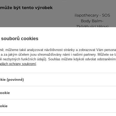
é může být tento výrobek
ilapothecary - SOS
Body Balm-
Zklidňující tělový
balzám - 100 ml
nou pokožku těla a
 souborů cookies
vně; můžeme také analyzovat návštěvnost stránky a zobrazovat Vám personal
Další informace najdete v
e a za jakým účelem jsou shromažďovány námi i našimi partnery. Můžete se 
mě nezbytných funkčních údajů). Souhlas můžete kdykoli odvolat odstraněním
adách ochrany soukromí
.
kie (povinné)
1 460,00 Kč
cookie
okie
taňte přípravek používat.