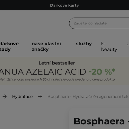
Darkové karty
Ekologické balení
Doporučovací Program
Odeslání do 24 hod.
dárkové
naše vlastní
služby
k-
Darkové karty
sady
značky
beauty
Ekologické balení
Hydratace
Bosphaera - Hydratačně-regenerační těl
Bosphaera 