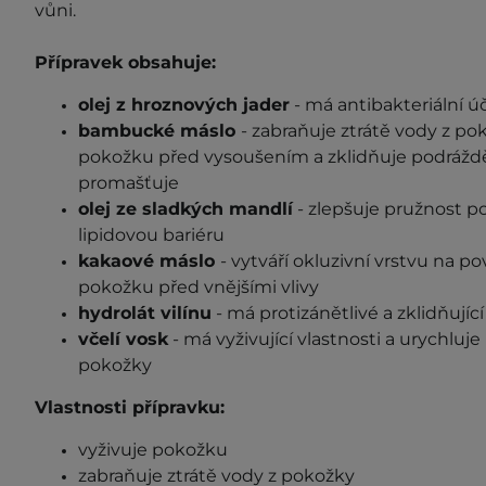
vůni.
Přípravek obsahuje:
olej z hroznových jader
- má antibakteriální ú
bambucké máslo
- zabraňuje ztrátě vody z po
pokožku před vysoušením a zklidňuje podrážděn
promašťuje
olej ze sladkých mandlí
- zlepšuje pružnost pok
lipidovou bariéru
kakaové máslo
- vytváří okluzivní vrstvu na p
pokožku před vnějšími vlivy
hydrolát vilínu
- má protizánětlivé a zklidňujíc
včelí vosk
- má vyživující vlastnosti a urychluj
pokožky
Vlastnosti přípravku:
vyživuje pokožku
zabraňuje ztrátě vody z pokožky