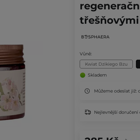
regenerační
třešňovými
Vůně:
Kwiat Dzikiego Bzu
Skladem
Můžeme odeslat již:
d
Nejlevnější doručení 