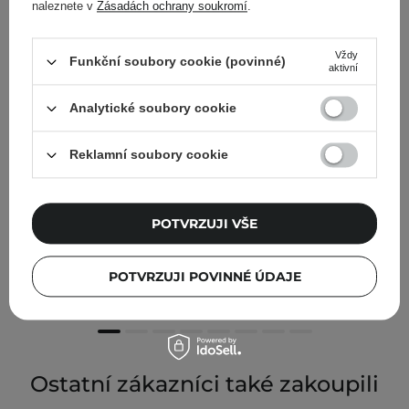
naleznete v
Zásadách ochrany soukromí
.
Vždy
Funkční soubory cookie (povinné)
aktivní
Analytické soubory cookie
Reklamní soubory cookie
POTVRZUJI VŠE
Bosphaera - Zelený jíl - 100g
86,00 Kč
POTVRZUJI POVINNÉ ÚDAJE
Ostatní zákazníci také zakoupili