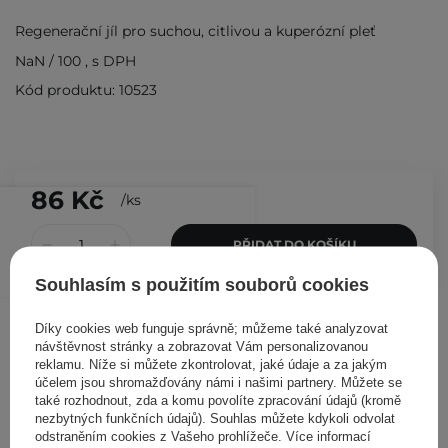
Regenerační jíl pro suchou, citlivou a kuperózní pleť
NaN
/
100
, s DPH
Kód produktu: 10523
86 Kč
/
ks
PŘIDAT DO KOŠÍKU
Souhlasím s použitím souborů cookies
Ostatní zákazníci si prohlédli
Díky cookies web funguje správně; můžeme také analyzovat
návštěvnost stránky a zobrazovat Vám personalizovanou
reklamu. Níže si můžete zkontrolovat, jaké údaje a za jakým
účelem jsou shromažďovány námi i našimi partnery. Můžete se
také rozhodnout, zda a komu povolíte zpracování údajů (kromě
nezbytných funkčních údajů). Souhlas můžete kdykoli odvolat
odstraněním cookies z Vašeho prohlížeče. Více informací