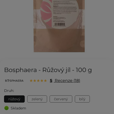
Bosphaera - Růžový jíl - 100 g
5
Recenze
18
Druh:
růžový
zelený
červený
bílý
Skladem