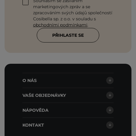
Souhlasím se zasíláním
marketingových zpráv a se
zpracováním svých údajů společností
Cosibella sp. z o.o. v souladu s
obchodními podmínkami
.
PŘIHLASTE SE
O NÁS
VAŠE OBJEDNÁVKY
NÁPOVĚDA
KONTAKT