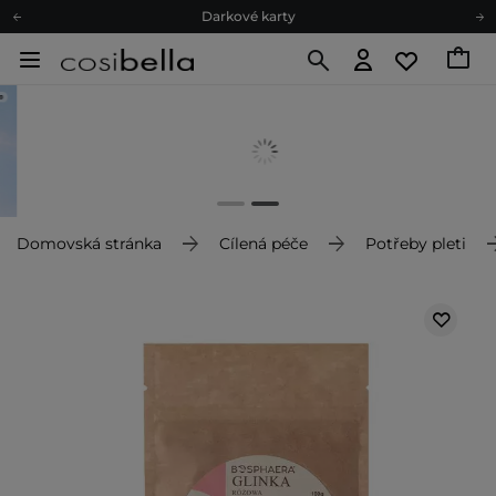
Darkové karty
Ekologické balení
Doporučovací Program
Odeslání do 24 hod.
Darkové karty
Ekologické balení
Domovská stránka
Cílená péče
Potřeby pleti