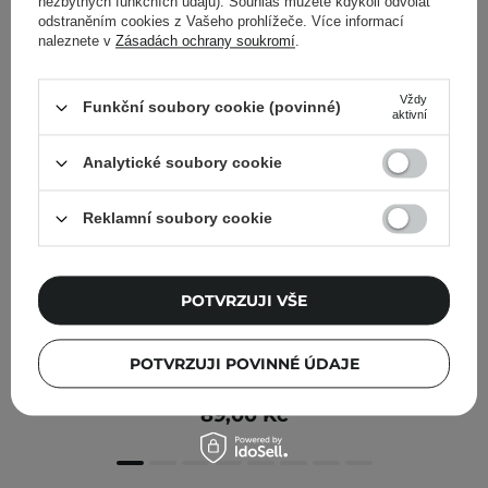
nezbytných funkčních údajů). Souhlas můžete kdykoli odvolat
odstraněním cookies z Vašeho prohlížeče. Více informací
naleznete v
Zásadách ochrany soukromí
.
Vždy
Funkční soubory cookie (povinné)
aktivní
Analytické soubory cookie
Reklamní soubory cookie
POTVRZUJI VŠE
Claresa - Gloss Is My Boss - 05 Big Fish - Lesk na rty - 5
POTVRZUJI POVINNÉ ÚDAJE
ml
89,00 Kč