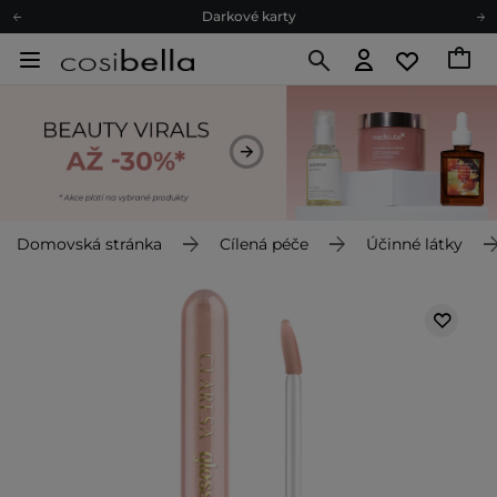
Darkové karty
Ekologické balení
Doporučovací Program
Odeslání do 24 hod.
Darkové karty
Ekologické balení
Domovská stránka
Cílená péče
Účinné látky