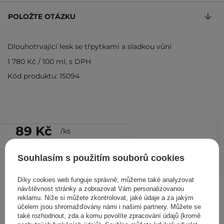
POLOŽTE OTÁZKU
Dlouhotrvající lesk se třpytkami a sladkou vůní
1 780 Kč
/
100 ml
, s DPH
Kód produktu: 15094
89 Kč
/
ks
PŘIDAT DO KOŠÍKU
Souhlasím s použitím souborů cookies
Díky cookies web funguje správně; můžeme také analyzovat
Ostatní zákazníci si prohlédli
návštěvnost stránky a zobrazovat Vám personalizovanou
reklamu. Níže si můžete zkontrolovat, jaké údaje a za jakým
účelem jsou shromažďovány námi i našimi partnery. Můžete se
také rozhodnout, zda a komu povolíte zpracování údajů (kromě