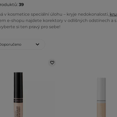
produktů:
39
á v kosmetice speciální úlohu –⁠ kryje nedokonalosti,
kru
ašem e-shopu najdete korektory v odlišných odstínech a 
yberte si ten pravý pro sebe!
Doporučeno