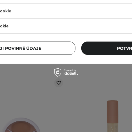
er - SPF28/PA++ - Contour
Tekutý korektor - 
 - Krycí korektor - 6,5 ml
cookie
30
2
okie
200,00 Kč
113,00 Kč
JI POVINNÉ ÚDAJE
POTVR