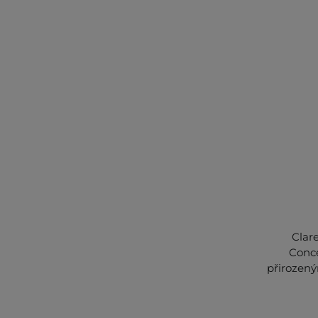
Clar
Conce
přirozený