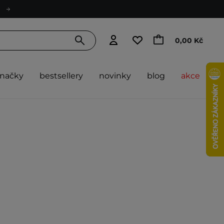
0,00 Kč
značky
bestsellery
novinky
blog
akce