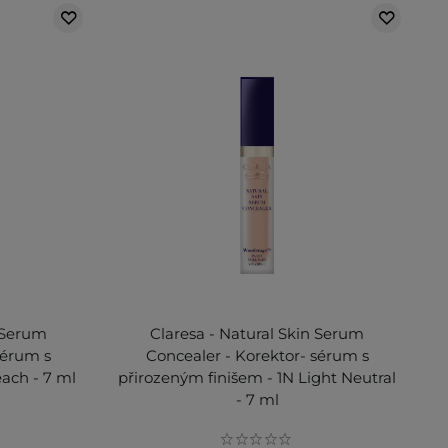
n Serum
Claresa - Natural Skin Serum
sérum s
Concealer - Korektor- sérum s
each - 7 ml
přirozeným finišem - 1N Light Neutral
- 7 ml