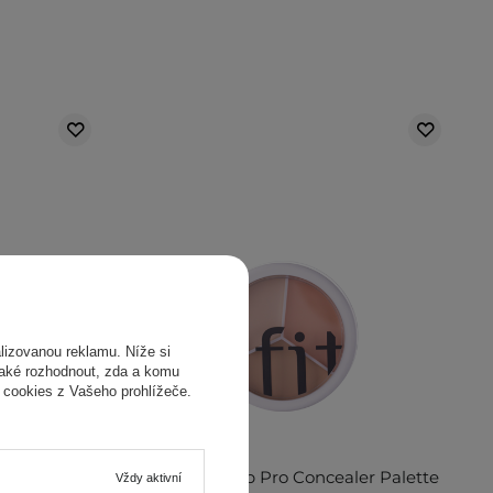
izovanou reklamu. Níže si
také rozhodnout, zda a komu
 cookies z Vašeho prohlížeče.
23 Light -
TFIT - Cover Up Pro Concealer Palette
Vždy aktivní