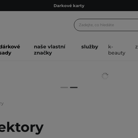
Darkové karty
Ekologické balení
Doporučovací Program
Odeslání do 24 hod.
dárkové
naše vlastní
služby
k-
Darkové karty
sady
značky
beauty
Ekologické balení
ry
ektory