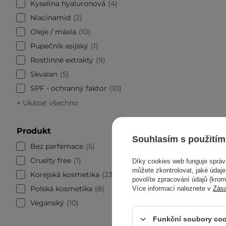
Kyselina hyaluronová
4
Niacinamid
2
Oleje / másla
10
Pupečník asijský
1
Rostlinné extrakty
9
Skvalan
5
SPF - ochranný faktor
10
+ Ukázat všechno
Produkt
Souhlasím s použitím
Bez parfemace
5
Cruelty free
1
Díky cookies web funguje sprá
můžete zkontrolovat, jaké údaj
Korejská kosmetika
23
povolíte zpracování údajů (kro
Polská kosmetika
8
Více informací naleznete v
Zás
Veganský
10
The SA
Funkční soubory coo