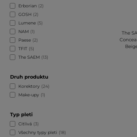
Erborian
2
GOSH
2
Lumene
5
NAM
1
The SA
Conceal
Paese
2
Beige
TFIT
5
The SAEM
13
Druh produktu
Korektory
24
Make-upy
1
Typ pleti
Citlivá
3
Všechny typy pleti
18