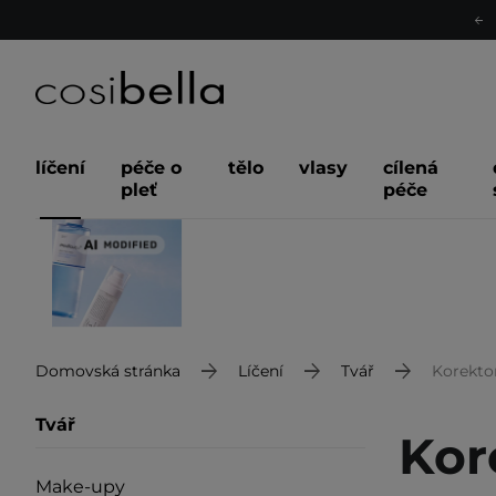
líčení
péče o
tělo
vlasy
cílená
pleť
péče
Domovská stránka
Líčení
Tvář
Korekto
Tvář
Kor
Make-upy