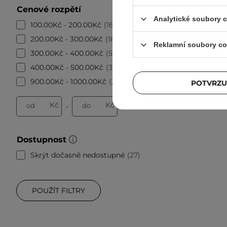
Conceal
Cenové rozpětí
Beige
Analytické soubory 
100.00Kč - 200.00Kč
16
200.00Kč - 300.00Kč
18
Reklamní soubory co
300.00Kč - 400.00Kč
5
400.00Kč - 500.00Kč
3
900.00Kč - 1000.00Kč
2
POTVRZU
Kč
Kč
od
do
-
Dostupnost
Skrýt dočasně nedostupné
27
POUŽÍT FILTRY