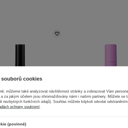
 souborů cookies
vně; můžeme také analyzovat návštěvnost stránky a zobrazovat Vám personal
e a za jakým účelem jsou shromažďovány námi i našimi partnery. Můžete se 
mě nezbytných funkčních údajů). Souhlas můžete kdykoli odvolat odstraněním
adách ochrany soukromí
.
EM - Cover Perfection Tip
Claresa - Hi Cover Lover - 
kie (povinné)