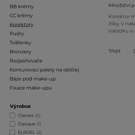
Množství 
BB krémy
CC krémy
Korektor m
žilky. V n
Korektory
nabídku a v
Pudry
Tvářenky
Třídit
Bronzery
Rozjasňovače
Konturovací palety na obličej
Báze pod make-up
Fixace make-upu
Výrobce
Claresa
6
Dasique
1
ELROEL
2