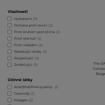
Vlastnosti
Hydratační
7
Ochrana proti slunci
2
Proti kruhům pod očima
2
Proti stárnutí
2
Proti vráskám
4
Redukující otoky
2
Rozjasňující
4
The SA
Změkčující
3
Concea
Beige
Účinné látky
AHA/BHA/PHA kyseliny
1
Ceramidy
1
Kolagen
2