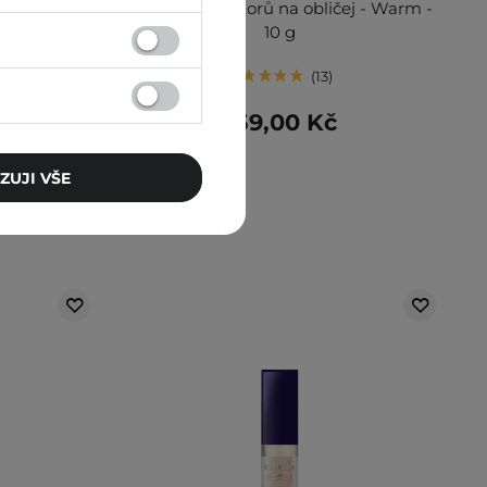
8 g
- Paleta korektorů na obličej - Warm -
10 g
13
359,00 Kč
ZUJI VŠE