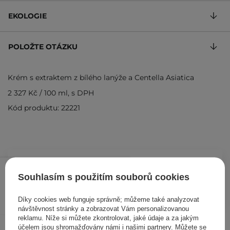
EKOLOGIE
POLOŽTE OTÁZKU
Krém s extraktem z bílého lanýže a Centella Asiatica
2 327 Kč
/
100 ml
, s DPH
Kód produktu: 22221
1 280 Kč
/
ks
Souhlasím s použitím souborů cookies
PŘIDAT DO KOŠÍKU
Díky cookies web funguje správně; můžeme také analyzovat
návštěvnost stránky a zobrazovat Vám personalizovanou
reklamu. Níže si můžete zkontrolovat, jaké údaje a za jakým
Ostatní zákazníci si prohlédli
účelem jsou shromažďovány námi i našimi partnery. Můžete se