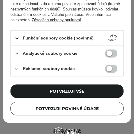
také rozhodnout, zda a komu povolíte zpracování údajů (kromě
nezbytných funkčních údajů). Souhlas můžete kdykoli odvolat
odstraněním cookies z Vašeho prohlížeče. Více informací
naleznete v
Zásadách ochrany soukromí
.
Vždy
Funkční soubory cookie (povinné)
aktivní
Analytické soubory cookie
Reklamní soubory cookie
POTVRZUJI VŠE
POTVRZUJI POVINNÉ ÚDAJE
d'Alba - Vita Toning Capsule Serum - Hydratační a
rozjasňující sérum na obličej - 100 ml
849,00 Kč