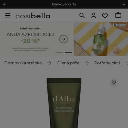
Darkové karty
Ekologické balení
Doporučovací Program
Odeslání do 24 hod.
Darkové karty
Ekologické balení
Domovská stránka
Cílená péče
Potřeby pleti