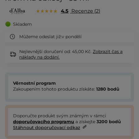
4.5
Recenze
2
Skladem
Můžeme odeslat již:
v pondělí
Nejlevnější doručení od: 45,00 Kč.
Zobrazit
čas a
náklady na dodání.
Věrnostní program
Zakoupením tohoto produktu získáte:
1280
bodů
Doporučte produkt svým známým v rámci
doporučovacího programu
a získejte
3200
bodů
Stáhnout doporučovací odkaz