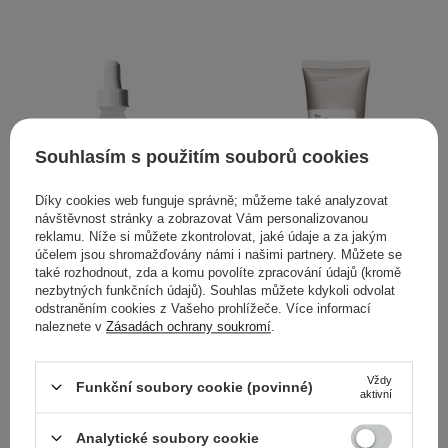
Souhlasím s použitím souborů cookies
Díky cookies web funguje správně; můžeme také analyzovat
návštěvnost stránky a zobrazovat Vám personalizovanou
reklamu. Níže si můžete zkontrolovat, jaké údaje a za jakým
účelem jsou shromažďovány námi i našimi partnery. Můžete se
také rozhodnout, zda a komu povolíte zpracování údajů (kromě
The Ordinary -
The Ordinary - Azelaic
nezbytných funkčních údajů). Souhlas můžete kdykoli odvolat
odstraněním cookies z Vašeho prohlížeče. Více informací
Niacinamide 10% + Zinc
Acid Suspension 10% -
naleznete v
Zásadách ochrany soukromí
.
1% - Sérum s 10%
Lehká emulze s kyselinou
vitamínem B3 a 1%
azelaovou - 30 ml
zinkem - 30 ml
Vždy
Funkční soubory cookie (povinné)
aktivní
Analytické soubory cookie