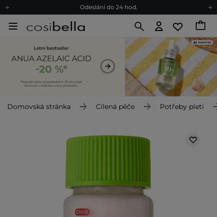
Odeslání do 24 hod.
Darkové karty
Ekologické balení
Doporučovací Program
Odeslání do 24 hod.
Darkové karty
Ekologické balení
Domovská stránka
Cílená péče
Potřeby pleti