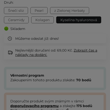
Druh:
Šnečí sliz
Pearl
z Zielonej Herbaty
Ceramidy
Kolagen
Kyselina hyaluronová
Skladem
Můžeme odeslat již:
dnes!
Nejlevnější doručení od: 69,00 Kč.
Zobrazit
čas a
náklady na dodání.
Věrnostní program
Zakoupením tohoto produktu získáte:
70
bodů
Doporučte produkt svým známým v rámci
doporučovacího programu
a získejte
175
bodů