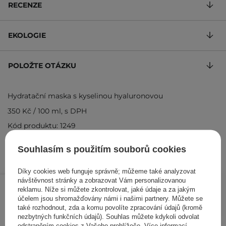
RECENZE
EKOLOGIE
POLOŽTE OTÁZKU
Hydratační maska ​​s kyselinou hyaluronovou
350 Kč
/
100 ml
, s DPH
Kód produktu: 1249
Souhlasím s použitím souborů cookies
Díky cookies web funguje správně; můžeme také analyzovat
70 Kč
návštěvnost stránky a zobrazovat Vám personalizovanou
/
ks
reklamu. Níže si můžete zkontrolovat, jaké údaje a za jakým
účelem jsou shromažďovány námi i našimi partnery. Můžete se
PŘIDAT DO KOŠÍKU
také rozhodnout, zda a komu povolíte zpracování údajů (kromě
nezbytných funkčních údajů). Souhlas můžete kdykoli odvolat
odstraněním cookies z Vašeho prohlížeče. Více informací