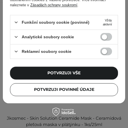
naleznete v
Zásadách ochrany soukromí
.
Ostatní zákazníci si prohlédli
Vždy
Funkční soubory cookie (povinné)
aktivní
Analytické soubory cookie
Reklamní soubory cookie
POTVRZUJI VŠE
POTVRZUJI POVINNÉ ÚDAJE
Jkosmec - Skin Solution Ceramide Mask - Ceramidová
pleťová maska v plátýnku - 1ks/25ml