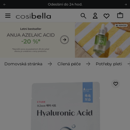
Odeslání do 24 hod.
Darkové karty
Ekologické balení
Doporučovací Program
Odeslání do 24 hod.
Darkové karty
Ekologické balení
Domovská stránka
Cílená péče
Potřeby pleti