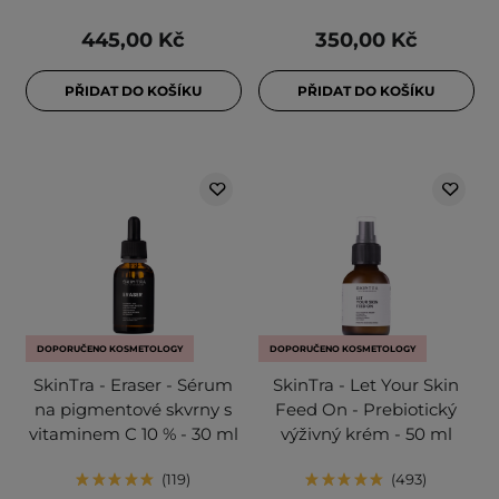
445,00 Kč
350,00 Kč
PŘIDAT DO KOŠÍKU
PŘIDAT DO KOŠÍKU
DOPORUČENO KOSMETOLOGY
DOPORUČENO KOSMETOLOGY
SkinTra - Eraser - Sérum
SkinTra - Let Your Skin
na pigmentové skvrny s
Feed On - Prebiotický
vitaminem C 10 % - 30 ml
výživný krém - 50 ml
119
493