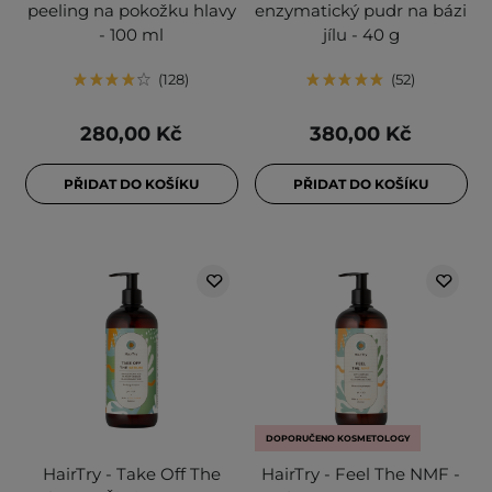
peeling na pokožku hlavy
enzymatický pudr na bázi
- 100 ml
jílu - 40 g
128
52
280,00 Kč
380,00 Kč
PŘIDAT DO KOŠÍKU
PŘIDAT DO KOŠÍKU
DOPORUČENO KOSMETOLOGY
HairTry - Take Off The
HairTry - Feel The NMF -