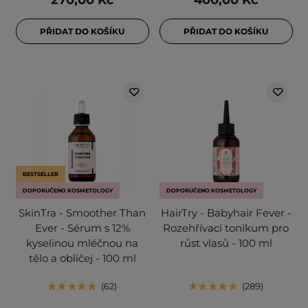
270,00 Kč
400,00 Kč
PŘIDAT DO KOŠÍKU
PŘIDAT DO KOŠÍKU
BESTSELLER
DOPORUČENO KOSMETOLOGY
DOPORUČENO KOSMETOLOGY
SkinTra - Smoother Than
HairTry - Babyhair Fever -
Ever - Sérum s 12%
Rozehřívací tonikum pro
kyselinou mléčnou na
růst vlasů - 100 ml
tělo a obličej - 100 ml
62
289