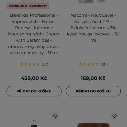
DOPORUČENO KOSMETOLOGY
Bielenda Professional -
Nacomi - Next Level -
Supremelab - Barrier
Salicylic Acid 2 % -
Renew - Intensive
Exfoliační sérum s 2%
Nourishing Night Cream
kyselinou salicylovou - 30
with Ceramides -
ml
Intenzivně vyživující noční
krém s ceramidy - 50 ml
37
80
459,00 Kč
169,00 Kč
PŘIDAT DO KOŠÍKU
PŘIDAT DO KOŠÍKU