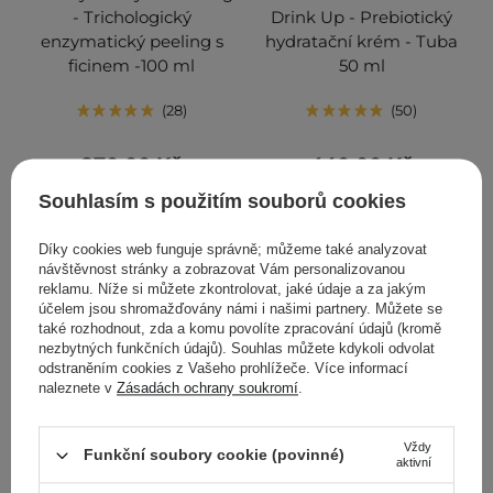
- Trichologický
Drink Up - Prebiotický
enzymatický peeling s
hydratační krém - Tuba
ficinem -100 ml
50 ml
28
50
270,00 Kč
440,00 Kč
Souhlasím s použitím souborů cookies
PŘIDAT DO KOŠÍKU
PŘIDAT DO KOŠÍKU
Díky cookies web funguje správně; můžeme také analyzovat
návštěvnost stránky a zobrazovat Vám personalizovanou
reklamu. Níže si můžete zkontrolovat, jaké údaje a za jakým
účelem jsou shromažďovány námi i našimi partnery. Můžete se
také rozhodnout, zda a komu povolíte zpracování údajů (kromě
nezbytných funkčních údajů). Souhlas můžete kdykoli odvolat
odstraněním cookies z Vašeho prohlížeče. Více informací
naleznete v
Zásadách ochrany soukromí
.
Vždy
Funkční soubory cookie (povinné)
aktivní
DOPORUČENO KOSMETOLOGY
DOPORUČENO KOSMETOLOGY