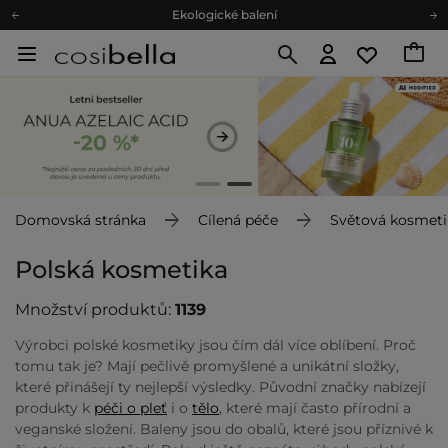
Ekologické balení
Doporučovací Program
Odeslání do 24 hod.
Darkové karty
Ekologické balení
Domovská stránka
Cílená péče
Světová kosmeti
Polská kosmetika
Množství produktů:
1139
Výrobci polské kosmetiky jsou čím dál více oblíbení. Proč
tomu tak je? Mají pečlivě promyšlené a unikátní složky,
které přinášejí ty nejlepší výsledky. Původní značky nabízejí
produkty k
péči o pleť
i o
tělo
, které mají často přírodní a
veganské složení. Baleny jsou do obalů, které jsou příznivé k