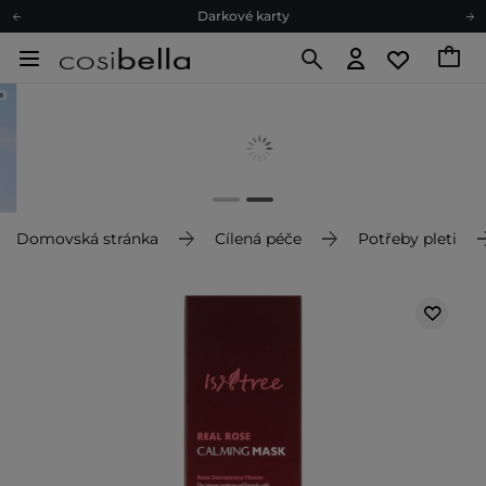
Darkové karty
Ekologické balení
Doporučovací Program
Odeslání do 24 hod.
Darkové karty
Ekologické balení
Domovská stránka
Cílená péče
Potřeby pleti