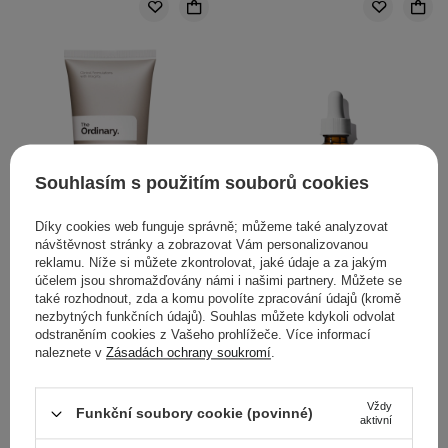
Souhlasím s použitím souborů cookies
Díky cookies web funguje správně; můžeme také analyzovat
návštěvnost stránky a zobrazovat Vám personalizovanou
reklamu. Níže si můžete zkontrolovat, jaké údaje a za jakým
účelem jsou shromažďovány námi i našimi partnery. Můžete se
VÝBĚR KOSMETOLOGA
také rozhodnout, zda a komu povolíte zpracování údajů (kromě
nezbytných funkčních údajů). Souhlas můžete kdykoli odvolat
The Ordinary - Natural
The Ordinary - 100%
odstraněním cookies z Vašeho prohlížeče. Více informací
Moisturizing Factors + HA
Plant-Derived Squalane -
naleznete v
Zásadách ochrany soukromí
.
- Hydratační krém s
100% skvalan z cukrové
kyselinou hyaluronovou -
třtiny - 30 ml
Vždy
30 ml
Funkční soubory cookie (povinné)
aktivní