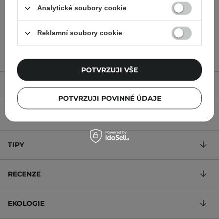
Analytické soubory cookie
179,00 Kč
319,00 Kč
Reklamní soubory cookie
POTVRZUJI VŠE
POPIS
POTVRZUJI POVINNÉ ÚDAJE
SLOŽENÍ
TIPY
RECENZE
EKOLOGIE