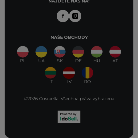
NAJDETE NÁS NA:
NAŠE OBCHODY
PL
UA
SK
DE
HU
AT
LT
LV
RO
©2026 Cosibella. Všechna práva vyhrazena