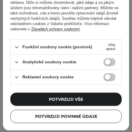
reklamu. Níže si můžete zkontrolovat, jaké údaje a za jakým
Ostatní zákazníci si prohlédli
účelem jsou shromažďovány námi i našimi partnery. Můžete se
také rozhodnout, zda a komu povolíte zpracování údajů (kromě
nezbytných funkčních údajů). Souhlas můžete kdykoli odvolat
odstraněním cookies z Vašeho prohlížeče. Více informací
naleznete v
Zásadách ochrany soukromí
.
Vždy
Funkční soubory cookie (povinné)
aktivní
Analytické soubory cookie
Reklamní soubory cookie
POTVRZUJI VŠE
POTVRZUJI POVINNÉ ÚDAJE
Dr.Jart+ - Dermask Ultra Jet Porecting Solution -
Šumivá detoxikační maska ​​na obličej - 28 g