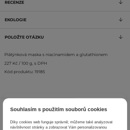
RECENZE
EKOLOGIE
POLOŽTE OTÁZKU
Plátýnková maska s niacinamidem a glutathionem
227 Kč
/
100 g
, s DPH
Kód produktu: 19185
68 Kč
85 Kč
/
ks
Souhlasím s použitím souborů cookies
PŘIDAT DO KOŠÍKU
Díky cookies web funguje správně; můžeme také analyzovat
návštěvnost stránky a zobrazovat Vám personalizovanou