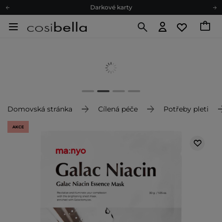
Darkové karty
Ekologické balení
Doporučovací Program
Odeslání do 24 hod.
Darkové karty
Ekologické balení
Domovská stránka
Cílená péče
Potřeby pleti
AKCE