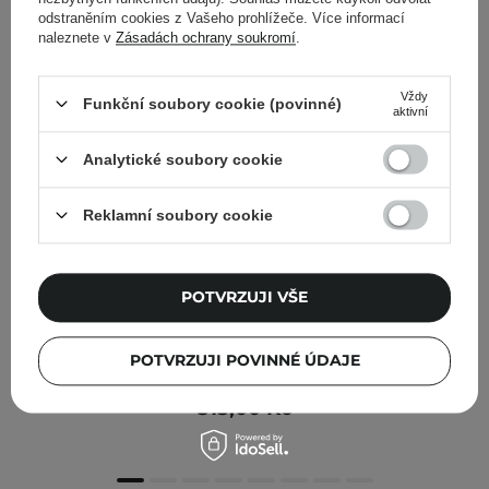
odstraněním cookies z Vašeho prohlížeče. Více informací
naleznete v
Zásadách ochrany soukromí
.
Vždy
Funkční soubory cookie (povinné)
aktivní
Analytické soubory cookie
Reklamní soubory cookie
POTVRZUJI VŠE
Tocobo - Mint Cooling Lip Mask - Hydratační a
POTVRZUJI POVINNÉ ÚDAJE
regenerační maska na rty - 20 ml
315,00 Kč