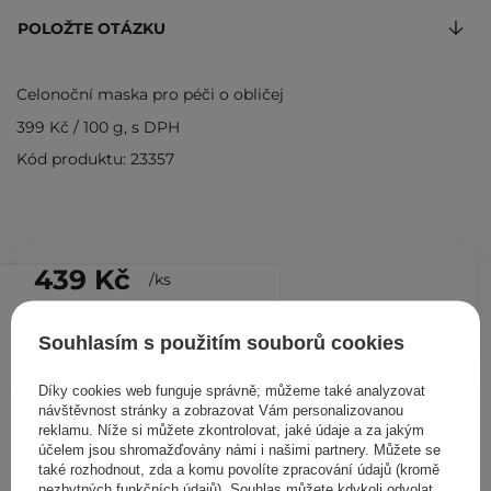
POLOŽTE OTÁZKU
Celonoční maska pro péči o obličej
399 Kč
/
100 g
, s DPH
Kód produktu: 23357
439 Kč
/
ks
PŘIDAT DO KOŠÍKU
Souhlasím s použitím souborů cookies
Díky cookies web funguje správně; můžeme také analyzovat
Ostatní zákazníci si prohlédli
návštěvnost stránky a zobrazovat Vám personalizovanou
reklamu. Níže si můžete zkontrolovat, jaké údaje a za jakým
účelem jsou shromažďovány námi i našimi partnery. Můžete se
také rozhodnout, zda a komu povolíte zpracování údajů (kromě
nezbytných funkčních údajů). Souhlas můžete kdykoli odvolat