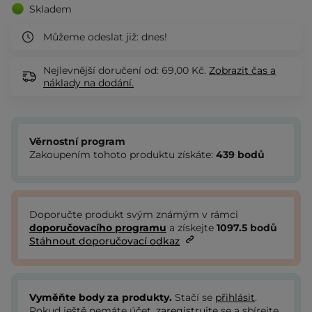
Skladem
Můžeme odeslat již:
dnes!
Nejlevnější doručení od: 69,00 Kč.
Zobrazit
čas a
náklady na dodání.
Věrnostní program
Zakoupením tohoto produktu získáte:
439
bodů
Doporučte produkt svým známým v rámci
doporučovacího programu
a získejte
1097.5
bodů
Stáhnout doporučovací odkaz
Vyměňte body za produkty.
Stačí se
přihlásit
.
Pokud ještě nemáte účet,
zaregistrujte
se a sbírejte