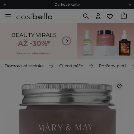
Darkové karty
Ekologické balení
Doporučovací Program
Odeslání do 24 hod.
Darkové karty
Ekologické balení
Domovská stránka
Cílená péče
Potřeby pleti