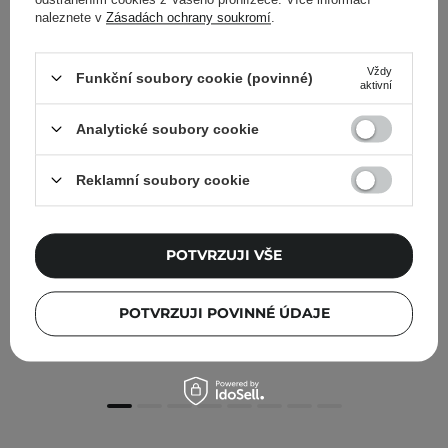
naleznete v
Zásadách ochrany soukromí
.
Vždy
Funkční soubory cookie (povinné)
aktivní
Analytické soubory cookie
Reklamní soubory cookie
POTVRZUJI VŠE
Mary&May - Idebenone Blackberry Intense Cream -
Krém proti vráskám s idebenonem - 70 g
POTVRZUJI POVINNÉ ÚDAJE
334,00 Kč