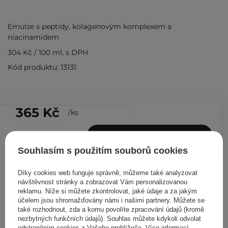
Emulze s peptidy, kolagenovým komplexem a
niacinamidem
304 Kč
/
100 ml
, s DPH
Kód produktu: 13131
365 Kč
/
ks
PŘIDAT DO KOŠÍKU
Souhlasím s použitím souborů cookies
Ostatní zákazníci si prohlédli
Díky cookies web funguje správně; můžeme také analyzovat
návštěvnost stránky a zobrazovat Vám personalizovanou
reklamu. Níže si můžete zkontrolovat, jaké údaje a za jakým
účelem jsou shromažďovány námi i našimi partnery. Můžete se
také rozhodnout, zda a komu povolíte zpracování údajů (kromě
nezbytných funkčních údajů). Souhlas můžete kdykoli odvolat
odstraněním cookies z Vašeho prohlížeče. Více informací