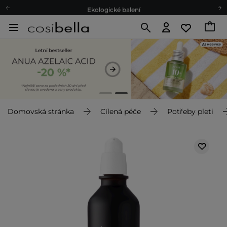
Ekologické balení
Doporučovací Program
Odeslání do 24 hod.
Darkové karty
Ekologické balení
Domovská stránka
Cílená péče
Potřeby pleti