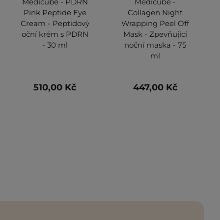
Medicube - PDRN
Medicube -
Pink Peptide Eye
Collagen Night
Cream - Peptidový
Wrapping Peel Off
oční krém s PDRN
Mask - Zpevňující
- 30 ml
noční maska - 75
ml
510,00 Kč
447,00 Kč