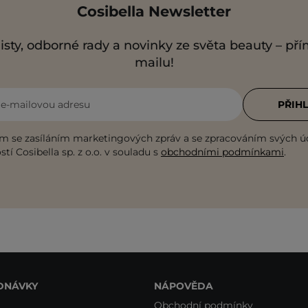
Cosibella Newsletter
isty, odborné rady a novinky ze světa beauty – př
mailu!
i e-mailovou adresu
PŘIHL
m se zasíláním marketingových zpráv a se zpracováním svých ú
tí Cosibella sp. z o.o. v souladu s
obchodními podmínkami
.
DNÁVKY
NÁPOVĚDA
Obchodní podmínky