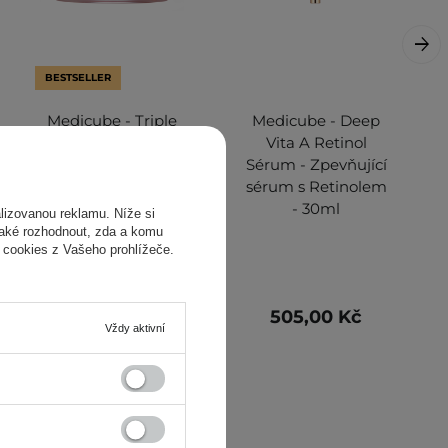
BESTSELLER
Medicube - Triple
Medicube - Deep
Collagen Cream -
Vita A Retinol
Zpevňující krém na
Sérum - Zpevňující
obličej - 50 ml
sérum s Retinolem
- 30ml
izovanou reklamu. Níže si
také rozhodnout, zda a komu
 cookies z Vašeho prohlížeče.
490,00 Kč
505,00 Kč
Vždy aktivní
551,00 Kč