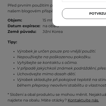
Před prvním použitím proveďte test s
nášenlivosti
. 
našem blogovém příspěvku
"Test snášenlivosti"
.
POTVRZU
Objem:
15 ml
Datum expirace:
na obalu
Země původu:
Jižní Korea
Tipy:
Výrobek je určen pouze pro vnější použití.
Nepoužívejte na poškozenou pokožku.
Vyhýbejte se kontaktu s očima.
V případě jakýchkoli známek podráždění, přes
Uchovávejte mimo dosah dětí.
Výrobek skladujte při pokojové teplotě na stin
během přepravy neovlivní stabilitu a vlastnost
* Složení a obal produktu se mohou měnit. Nejaktuá
najdete na obalu. Máte otázky?
Kontaktujte nás.