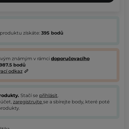
produktu získáte:
395
bodů
 svým známým v rámci
doporučovacího
987.5
bodů
ací odkaz
rodukty.
Stačí se
přihlásit
.
 účet,
zaregistrujte
se a sbírejte body, které poté
rodukty.
itika