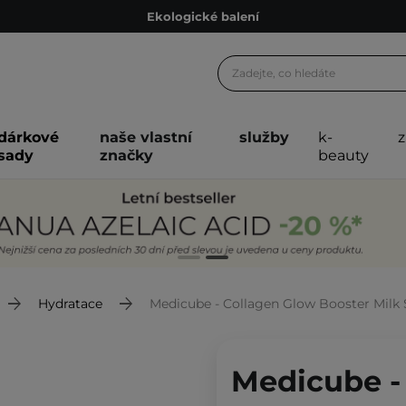
Ekologické balení
Doporučovací Program
Odeslání do 24 hod.
Darkové karty
dárkové
naše vlastní
služby
k-
Ekologické balení
sady
značky
beauty
Hydratace
Medicube - Collagen Glow Booster Milk 
Medicube -