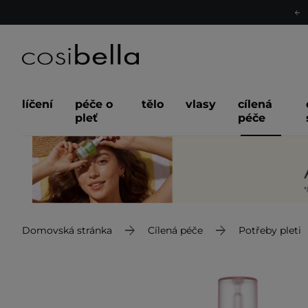
líčení
péče o
tělo
vlasy
cílená
pleť
péče
Domovská stránka
Cílená péče
Potřeby pleti