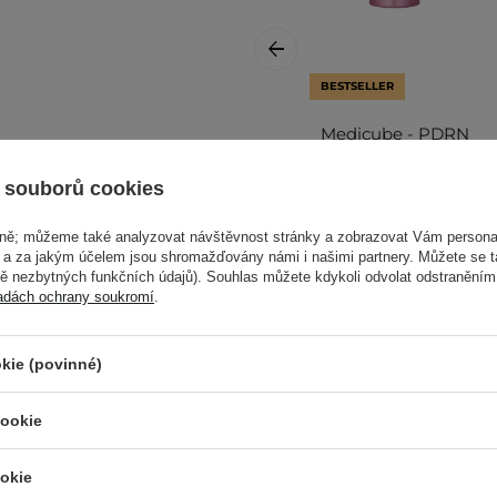
BESTSELLER
Medicube - PDRN
Pink Exosome Shot
 typy pleti a kosmetické
Serum 7500 -
 souborů cookies
Zpevňující sérum s
mikrojehličkami -
vně; můžeme také analyzovat návštěvnost stránky a zobrazovat Vám personal
30¨ml
e a za jakým účelem jsou shromažďovány námi i našimi partnery. Můžete se 
mě nezbytných funkčních údajů). Souhlas můžete kdykoli odvolat odstraněním
adách ochrany soukromí
.
549,00 Kč
kie (povinné)
u a otočte tlačítkem proti
dně vyčištěný, osušený a
cookie
o pleti konečky prstů. Po
ěru hodinových ručiček.
okie
.