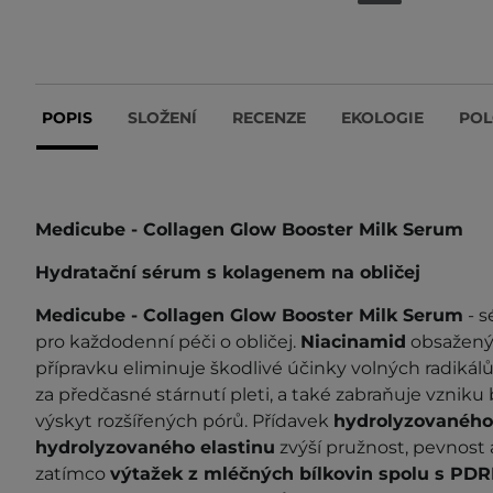
POPIS
SLOŽENÍ
RECENZE
EKOLOGIE
POL
Medicube - Collagen Glow Booster Milk Serum
Hydratační sérum s kolagenem na obličej
Medicube - Collagen Glow Booster Milk
Serum
- s
pro každodenní péči o obličej.
Niacinamid
obsažený
přípravku eliminuje škodlivé účinky volných radikál
za předčasné stárnutí pleti, a také zabraňuje vznik
výskyt rozšířených pórů. Přídavek
hydrolyzovaného
hydrolyzovaného elastinu
zvýší pružnost, pevnost 
zatímco
výtažek z mléčných bílkovin spolu s PD