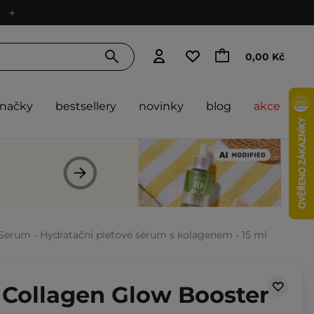
0,00 Kč
značky
bestsellery
novinky
blog
akce
Serum - Hydratační pleťové sérum s kolagenem - 15 ml
 Collagen Glow Booster