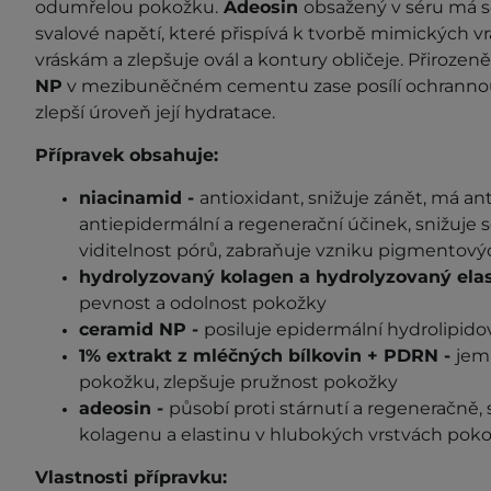
odumřelou pokožku.
Adeosin
obsažený v séru má 
svalové napětí, které přispívá k tvorbě mimických vr
vráskám a zlepšuje ovál a kontury obličeje. Přirozeně
NP
v mezibuněčném cementu zase posílí ochrannou
zlepší úroveň její hydratace.
Přípravek obsahuje:
niacinamid -
antioxidant, snižuje zánět, má ant
antiepidermální a regenerační účinek, snižuje 
viditelnost pórů, zabraňuje vzniku pigmentový
hydrolyzovaný kolagen a hydrolyzovaný elas
pevnost a odolnost pokožky
ceramid NP -
posiluje epidermální hydrolipido
1% extrakt z mléčných bílkovin + PDRN -
jem
pokožku, zlepšuje pružnost pokožky
adeosin -
působí proti stárnutí a regeneračně,
kolagenu a elastinu v hlubokých vrstvách pok
Vlastnosti přípravku: