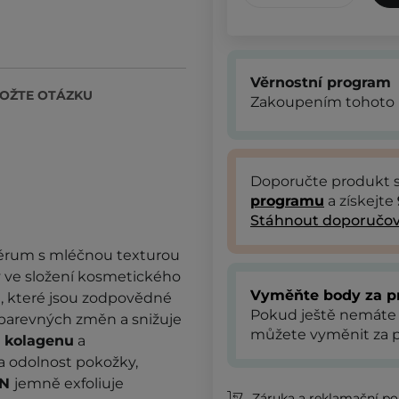
Věrnostní program
OŽTE OTÁZKU
Zakoupením tohoto 
Doporučte produkt
programu
a získejte
Stáhnout doporučov
érum s mléčnou texturou
 ve složení kosmetického
Vyměňte body za p
ů, které jsou zodpovědné
Pokud ještě nemáte
u barevných změn a snižuje
můžete vyměnit za p
 kolagenu
a
a odolnost pokožky,
RN
jemně exfoliuje
Záruka a reklamační pol