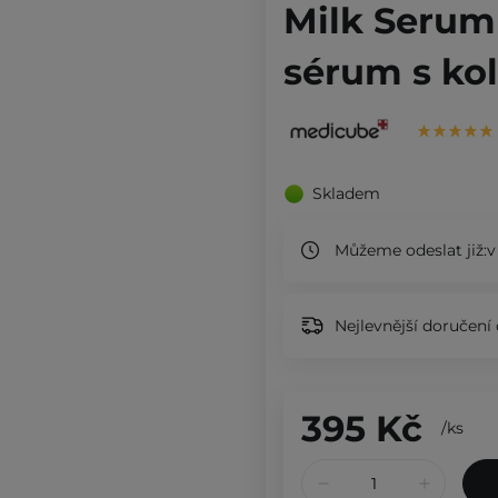
Milk Serum 
sérum s ko
Skladem
Můžeme odeslat již:
v
Nejlevnější doručení 
395 Kč
/
ks