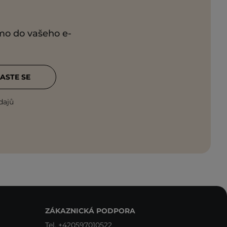
ímo do vašeho e-
ASTE SE
dajů
ZÁKAZNICKÁ PODPORA
Tel.
+420597010522