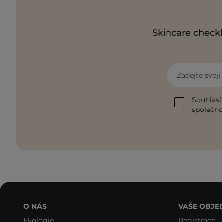
Skincare checkl
Zadejte svoj
Souhlasí
společnos
O NÁS
VAŠE OBJE
Ekologie
Registrace