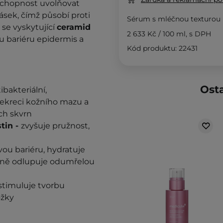
schopnost uvolňovat
ásek, čímž působí proti
Sérum s mléčnou texturou 
 se vyskytující
ceramid
2 633 Kč
/
100 ml
, s DPH
 bariéru epidermis a
Kód produktu: 22431
Osta
ibakteriální,
sekreci kožního mazu a
ch skvrn
tin -
zvyšuje pružnost,
vou bariéru, hydratuje
ně odlupuje odumřelou
 stimuluje tvorbu
ožky