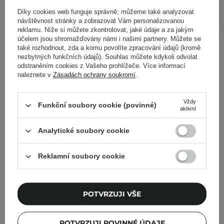
PŘIDAT DO KOŠÍKU
Díky cookies web funguje správně; můžeme také analyzovat
návštěvnost stránky a zobrazovat Vám personalizovanou
reklamu. Níže si můžete zkontrolovat, jaké údaje a za jakým
účelem jsou shromažďovány námi i našimi partnery. Můžete se
Ostatní zákazníci si prohlédli
také rozhodnout, zda a komu povolíte zpracování údajů (kromě
nezbytných funkčních údajů). Souhlas můžete kdykoli odvolat
odstraněním cookies z Vašeho prohlížeče. Více informací
naleznete v
Zásadách ochrany soukromí
.
Vždy
Funkční soubory cookie (povinné)
aktivní
Analytické soubory cookie
Reklamní soubory cookie
POTVRZUJI VŠE
POTVRZUJI POVINNÉ ÚDAJE