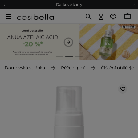
Darkové karty
Ekologické balení
Doporučovací Program
Odeslání do 24 hod.
Darkové karty
Ekologické balení
Domovská stránka
Péče o pleť
Čištění obličeje