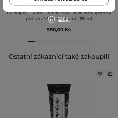
Medik8 - Calmwise Soothing Cleanser - Ultra-Mild -
Chlorophyll Foam - Jemná čisticí pěna pro kuperózní
pleť s rozšířenými žilkami - 150 ml
590,00 Kč
Ostatní zákazníci také zakoupili