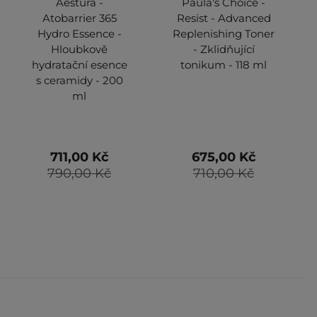
Aestura -
Paula's Choice -
Atobarrier 365
Resist - Advanced
Hydro Essence -
Replenishing Toner
Hloubkově
- Zklidňující
hydratační esence
tonikum - 118 ml
s ceramidy - 200
ml
711,00 Kč
675,00 Kč
790,00 Kč
710,00 Kč