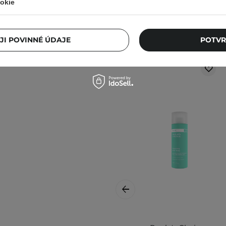
okie
lnější informace vždy
Ostat
JI POVINNÉ ÚDAJE
POTVR