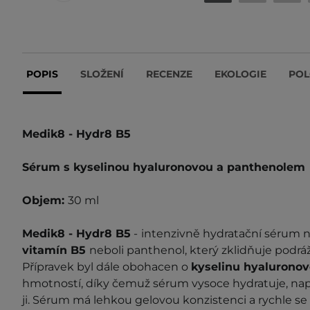
POPIS
SLOŽENÍ
RECENZE
EKOLOGIE
POL
Medik8 - Hydr8 B5
Sérum s kyselinou hyaluronovou a panthenolem
Objem:
30 ml
Medik8 - Hydr8 B5
-
intenzivně hydratační sérum n
vitamín B5
neboli panthenol, který zklidňuje podrá
Přípravek byl dále obohacen o
kyselinu hyalurono
hmotností, díky čemuž sérum vysoce hydratuje, na
ji. Sérum má lehkou gelovou konzistenci a rychle s