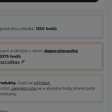
produktu získáte:
1350
bodů
 svým známým v rámci
doporučovacího
3375
bodů
ací odkaz
rodukty.
Stačí se
přihlásit
.
 účet,
zaregistrujte
se a sbírejte body, které poté
rodukty.
itika