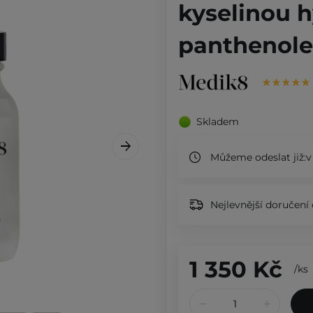
kyselinou 
panthenole
Skladem
Můžeme odeslat již:
v
Nejlevnější doručení 
1 350 Kč
/
ks