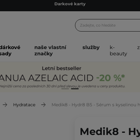
Ekologické balení
Doporučovací Program
Odeslání do 24 hod.
Darkové karty
dárkové
naše vlastní
služby
k-
Ekologické balení
sady
značky
beauty
Hydratace
Medik8 - Hydr8 B5 - Sérum s kyselinou 
Medik8 - H