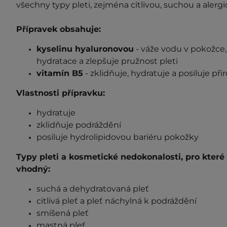
všechny typy pleti, zejména citlivou, suchou a alergi
Přípravek obsahuje:
kyselinu hyaluronovou
- váže vodu v pokožce,
hydratace a zlepšuje pružnost pleti
vitamín B5
- zklidňuje, hydratuje a posiluje p
Vlastnosti přípravku:
hydratuje
zklidňuje podráždění
posiluje hydrolipidovou bariéru pokožky
Typy pleti a kosmetické
nedokonalosti
, pro kter
v
hodný
:
suchá a dehydratovaná pleť
citlivá pleť a pleť náchylná k podráždění
smíšená pleť
mastná pleť