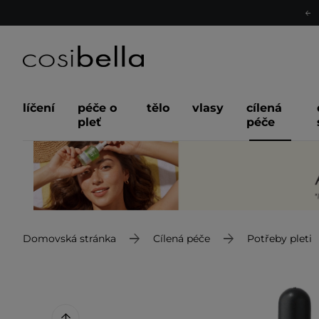
líčení
péče o
tělo
vlasy
cílená
pleť
péče
Domovská stránka
Cílená péče
Potřeby pleti