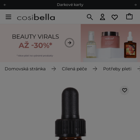
Darkové karty
Ekologické balení
Doporučovací Program
Odeslání do 24 hod.
Darkové karty
Ekologické balení
Domovská stránka
Cílená péče
Potřeby pleti