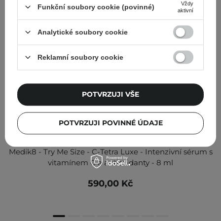
Vždy
Funkční soubory cookie (povinné)
aktivní
Analytické soubory cookie
Reklamní soubory cookie
POTVRZUJI VŠE
POTVRZUJI POVINNÉ ÚDAJE
Medik8 - Try Me Size - C-Tetra Luxe - Intenzivní sérum s
vitamínem C a antioxidanty - 8 ml
590,00 Kč