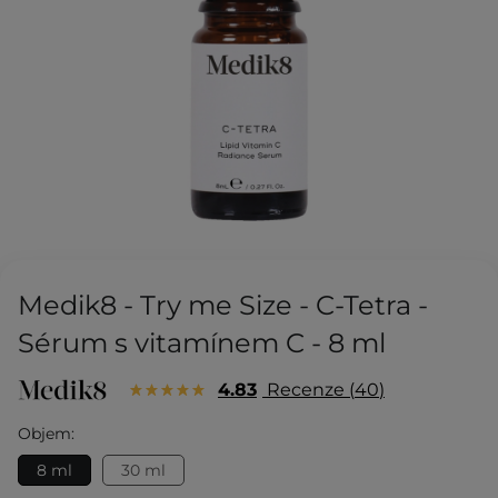
Medik8 - Try me Size - C-Tetra -
Sérum s vitamínem C - 8 ml
4.83
Recenze
40
Objem:
8 ml
30 ml