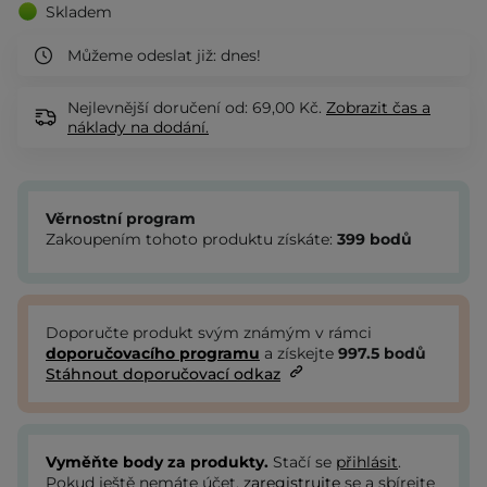
Skladem
Můžeme odeslat již:
dnes!
Nejlevnější doručení od: 69,00 Kč.
Zobrazit
čas a
náklady na dodání.
Věrnostní program
Zakoupením tohoto produktu získáte:
399
bodů
Doporučte produkt svým známým v rámci
doporučovacího programu
a získejte
997.5
bodů
Stáhnout doporučovací odkaz
Vyměňte body za produkty.
Stačí se
přihlásit
.
Pokud ještě nemáte účet,
zaregistrujte
se a sbírejte