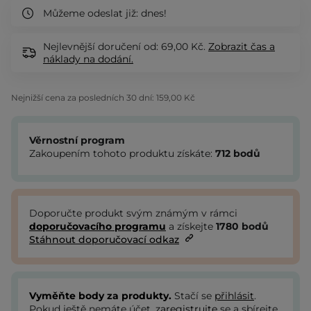
Můžeme odeslat již:
dnes!
Nejlevnější doručení od: 69,00 Kč.
Zobrazit
čas a
náklady na dodání.
Nejnižší cena za posledních 30 dní:
159,00 Kč
Věrnostní program
Zakoupením tohoto produktu získáte:
712
bodů
Doporučte produkt svým známým v rámci
doporučovacího programu
a získejte
1780
bodů
Stáhnout doporučovací odkaz
Vyměňte body za produkty.
Stačí se
přihlásit
.
Pokud ještě nemáte účet,
zaregistrujte
se a sbírejte