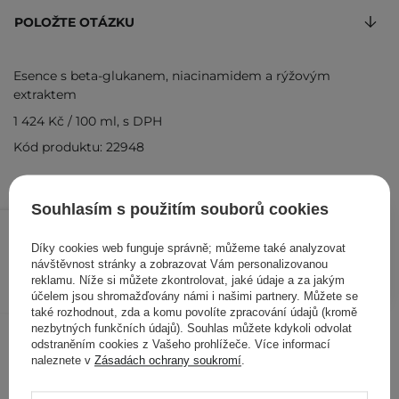
POLOŽTE OTÁZKU
Esence s beta-glukanem, niacinamidem a rýžovým
extraktem
1 424 Kč
/
100 ml
, s DPH
Kód produktu: 22948
Souhlasím s použitím souborů cookies
712 Kč
949 Kč
/
ks
Díky cookies web funguje správně; můžeme také analyzovat
návštěvnost stránky a zobrazovat Vám personalizovanou
PŘIDAT DO KOŠÍKU
reklamu. Níže si můžete zkontrolovat, jaké údaje a za jakým
účelem jsou shromažďovány námi i našimi partnery. Můžete se
také rozhodnout, zda a komu povolíte zpracování údajů (kromě
nezbytných funkčních údajů). Souhlas můžete kdykoli odvolat
Ostatní zákazníci si prohlédli
odstraněním cookies z Vašeho prohlížeče. Více informací
naleznete v
Zásadách ochrany soukromí
.