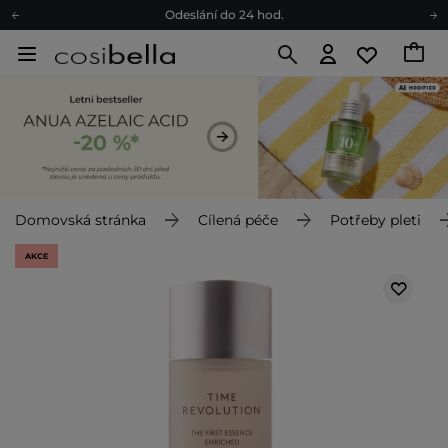
Darkové karty
Ekologické balení
Doporučovací Program
Odeslání do 24 hod.
Darkové karty
Ekologické balení
Domovská stránka
Cílená péče
Potřeby pleti
AKCE