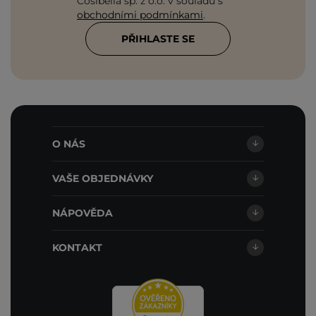
Cosibella sp. z o.o. v souladu s
obchodními podmínkami
.
PŘIHLASTE SE
O NÁS
VAŠE OBJEDNÁVKY
NÁPOVĚDA
KONTAKT