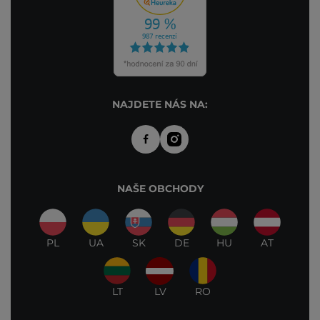
NAJDETE NÁS NA:
NAŠE OBCHODY
PL
UA
SK
DE
HU
AT
LT
LV
RO