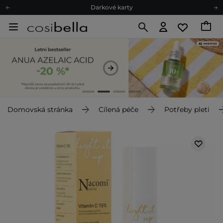
Ekologické balení
Doporučovací Program
Odeslání do 24 hod.
Darkové karty
Ekologické balení
Domovská stránka
Cílená péče
Potřeby pleti