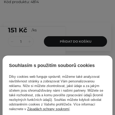
Kód produktu: 4814
151 Kč
/
ks
PŘIDAT DO KOŠÍKU
Ostatní zákazníci si prohlédli
Souhlasím s použitím souborů cookies
Díky cookies web funguje správně; můžeme také analyzovat
návštěvnost stránky a zobrazovat Vám personalizovanou
reklamu. Níže si můžete zkontrolovat, jaké údaje a za jakým
účelem jsou shromažďovány námi i našimi partnery. Můžete se
také rozhodnout, zda a komu povolíte zpracování údajů (kromě
nezbytných funkčních údajů). Souhlas můžete kdykoli odvolat
odstraněním cookies z Vašeho prohlížeče. Více informací
naleznete v
Zásadách ochrany soukromí
.