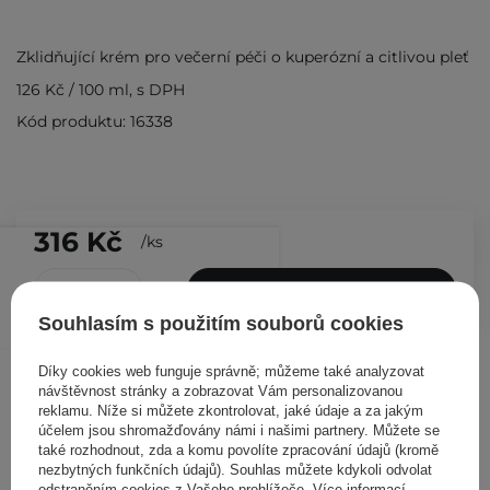
Zklidňující krém pro večerní péči o kuperózní a citlivou pleť
126 Kč
/
100 ml
, s DPH
Kód produktu: 16338
316 Kč
/
ks
PŘIDAT DO KOŠÍKU
Souhlasím s použitím souborů cookies
Ostatní zákazníci si prohlédli
Díky cookies web funguje správně; můžeme také analyzovat
návštěvnost stránky a zobrazovat Vám personalizovanou
reklamu. Níže si můžete zkontrolovat, jaké údaje a za jakým
účelem jsou shromažďovány námi i našimi partnery. Můžete se
také rozhodnout, zda a komu povolíte zpracování údajů (kromě
nezbytných funkčních údajů). Souhlas můžete kdykoli odvolat
odstraněním cookies z Vašeho prohlížeče. Více informací