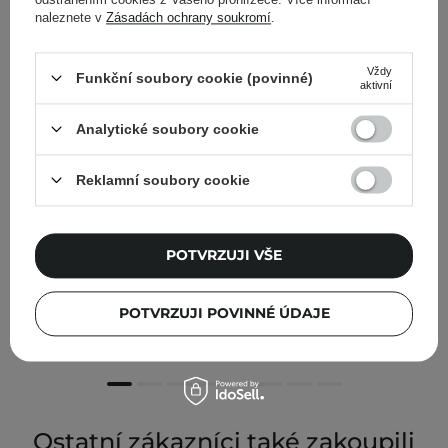
naleznete v
Zásadách ochrany soukromí
.
Vždy
Funkční soubory cookie (povinné)
aktivní
Analytické soubory cookie
Reklamní soubory cookie
POTVRZUJI VŠE
Le Coeur - Regenerating - Emulzní Dermo Sérum - 50
ml
POTVRZUJI POVINNÉ ÚDAJE
260,00 Kč
Ostatní zákazníci také zakoupili