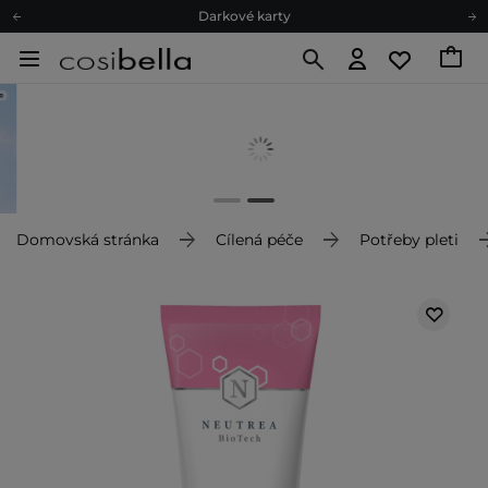
Darkové karty
Ekologické balení
Doporučovací Program
Odeslání do 24 hod.
Darkové karty
Ekologické balení
Domovská stránka
Cílená péče
Potřeby pleti