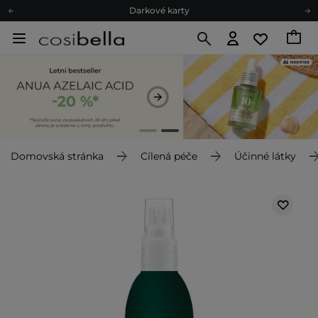
Darkové karty
Ekologické balení
Doporučovací Program
Odeslání do 24 hod.
Darkové karty
Ekologické balení
Domovská stránka
Cílená péče
Účinné látky