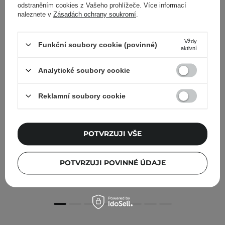
odstraněním cookies z Vašeho prohlížeče. Více informací
naleznete v
Zásadách ochrany soukromí
.
Vždy
Funkční soubory cookie (povinné)
aktivní
Analytické soubory cookie
Reklamní soubory cookie
BESTSELLER
DOPORUČENO KOSMETOLOGY
POTVRZUJI VŠE
Paula's Choice - Skin Perfecting - 2% BHA Liquid
Exfoliant - Exfoliační přípravek s 2% kyselinou salicylovou
- 30 ml
POTVRZUJI POVINNÉ ÚDAJE
320,00 Kč