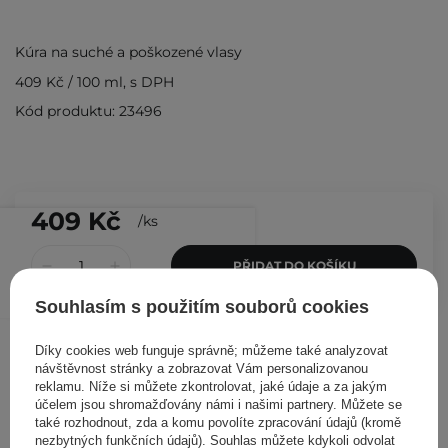
Kúra na suché a poškozené vlasy
409 Kč
/
100 ml
, s DPH
Kód produktu: 23496
409 Kč
/
ks
PŘIDAT DO KOŠÍKU
Souhlasím s použitím souborů cookies
Ostatní zákazníci si prohlédli
Díky cookies web funguje správně; můžeme také analyzovat
návštěvnost stránky a zobrazovat Vám personalizovanou
reklamu. Níže si můžete zkontrolovat, jaké údaje a za jakým
účelem jsou shromažďovány námi i našimi partnery. Můžete se
také rozhodnout, zda a komu povolíte zpracování údajů (kromě
nezbytných funkčních údajů). Souhlas můžete kdykoli odvolat