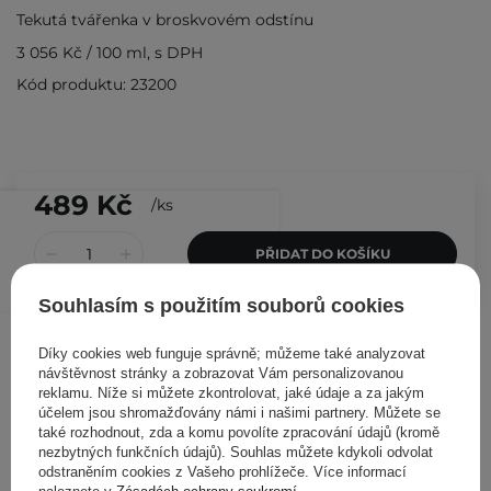
Tekutá tvářenka v broskvovém odstínu
3 056 Kč
/
100 ml
, s DPH
Kód produktu: 23200
489 Kč
/
ks
PŘIDAT DO KOŠÍKU
Souhlasím s použitím souborů cookies
Ostatní zákazníci si prohlédli
Díky cookies web funguje správně; můžeme také analyzovat
návštěvnost stránky a zobrazovat Vám personalizovanou
reklamu. Níže si můžete zkontrolovat, jaké údaje a za jakým
účelem jsou shromažďovány námi i našimi partnery. Můžete se
také rozhodnout, zda a komu povolíte zpracování údajů (kromě
nezbytných funkčních údajů). Souhlas můžete kdykoli odvolat
odstraněním cookies z Vašeho prohlížeče. Více informací