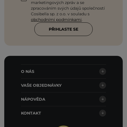
marketingových zpráv a se
zpracováním svých údajů společností
Cosibella sp. z o.o. v souladu s
obchodními podmínkami
.
PŘIHLASTE SE
O NÁS
VAŠE OBJEDNÁVKY
NÁPOVĚDA
KONTAKT