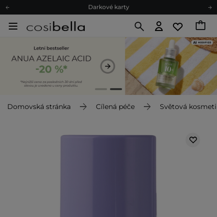
Ekologické balení
Doporučovací Program
Odeslání do 24 hod.
Darkové karty
Ekologické balení
Domovská stránka
Cílená péče
Světová kosmeti