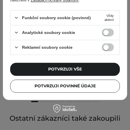
naleznete v
Zásadách ochrany soukromí
.
Vždy
Funkční soubory cookie (povinné)
aktivní
Analytické soubory cookie
Reklamní soubory cookie
POTVRZUJI VŠE
Unleashia - Oh! Happy Day Lip Pencil - Konturovací
tužka na rty - No. 7 Burnt Toast - 0,7 g
POTVRZUJI POVINNÉ ÚDAJE
175,00 Kč
Ostatní zákazníci také zakoupili